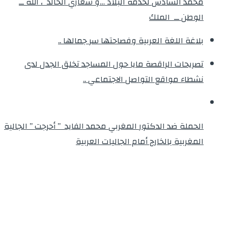
محمد السادس لخدمة البلاد …و شعاري الخالد ، الله ــ
الوطن ــ الملك
بلاغة اللغة العربية وفصاحتها سر جمالها ..
تصريحات الراقصة مايا حول المساجد تخلق الجدل لدى
نشطاء مواقع التواصل الاجتماعي ..
الحملة ضد الدكتور المغربي محمد الفايد ” أحرجت ” الجالية
المغربية بالخارج أمام الجاليات العربية