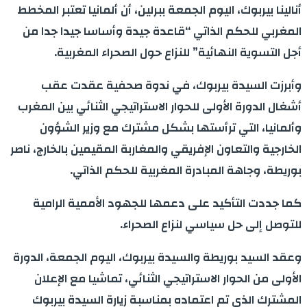
أنالينا بيربوك، اليوم الجمعة ببرلين، أن ألمانيا تعتبر المخطط
المغربي للحكم الذاتي “قاعدة جيدة وأساسا جيدا جدا من
أجل التسوية النهائية” للنزاع حول الصحراء المغربية.
وأبرزت السيدة بيربوك، في ندوة صحفية عقدت عقب
أشغال الدورة الأولى للحوار الاستراتيجي الثنائي بين المغرب
وألمانيا، التي ترأستها بشكل مشترك مع وزير الشؤون
الخارجية والتعاون الإفريقي والمغاربة المقيمين بالخارج، ناصر
بوريطة، وجاهة المبادرة المغربية للحكم الذاتي.
كما جددت التأكيد على دعمها للجهود الأممية الرامية
للتوصل إلى حل سياسي لنزاع الصحراء.
وعقد السيد بوريطة والسيدة بيربوك، اليوم الجمعة، الدورة
الأولى من الحوار الاستراتيجي الثنائي، تماشيا مع الإعلان
المشترك الذي تم اعتماده بمناسبة زيارة السيدة بيربوك