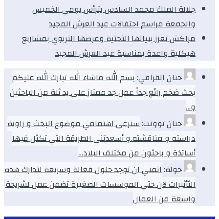
جلالة الملك محمد السادس يترأس يومي الخميس
والجمعة مراسم احتفالات عيد العرش المجيد
مراكش تعزز بنياتها التحتية وعرضها التربوي بمشاريع
هيكلية واعدة بمناسبة عيد العرش المجيد
حنان القرافي:
بسم الله ماشاء الله تبارك الله عليكم
بحث ضخم رائع جداً عمل جد ممتاز على يد ثلة من الباحثين
و…
حنان توونت:
سترعى اهتمامي موضوع البحث و زاوية
دراسته و مناقشته.و أسعدتني الطريقة التي تكثل فيها
أساتذة و باحثون من مختلف البلاد…
خولة:
اتمني ان توجد حلول فعالة وسريعة لتدارك هذه
الثأثيرات لان حتي الموسسات الصغيرة تضمن عمل لشريحة
واسعة من العمال