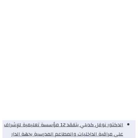
الدكتور نوفل كديلي يتفقد 12 مؤسسة تعليمية للإشراف
على مراقبة الداخليات والمطاعم المدرسية بجهة الدار