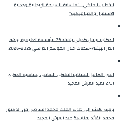
الخطاب الملكي .. “فلسفة السيادة الإيجابية وجدلية
الاستقرار والديناميكية”
الدكتور نوفل كديلي يتفقد 39 مؤسسة تعليمية بجهة
الدار البيضاء-سطات خلال الموسم الدراسي 2025-2026
النص الكامل للخطاب الملكي السامي بمناسبة الذكرى
الـ27 لعيد العرش المجيد
برقية تهنئة الى جلالة الملك محمد السادس من الدكتور
محمد الفائد بمناسبة عيد العرش المجيد