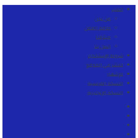
المنبر
من نحن
طاقم العمل
ميثاقنا
اتصل بنا
شروط الإستخدام
للنشر في الموقع
للإشهار
النسخة الفرنسية
النسخة الإنجليزية
Facebook
Youtube
Twitter
instagram