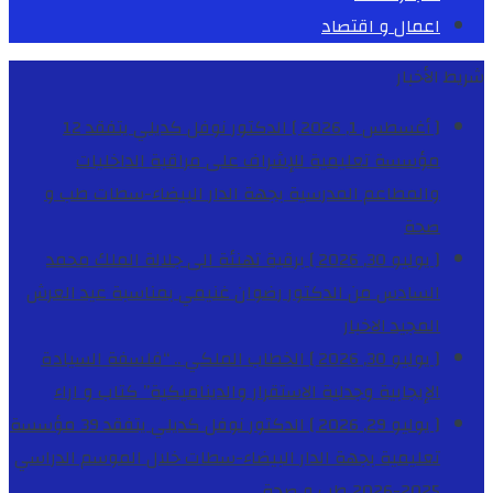
اعمال و اقتصاد
شريط الأخبار
[ أغسطس 1, 2026 ]
الدكتور نوفل كديلي يتفقد 12
مؤسسة تعليمية للإشراف على مراقبة الداخليات
والمطاعم المدرسية بجهة الدار البيضاء-سطات
طب و
صحة
[ يوليو 30, 2026 ]
برقية تهنئة الى جلالة الملك محمد
السادس من الدكتور رضوان غنيمي بمناسبة عيد العرش
المجيد
الاخبار
[ يوليو 30, 2026 ]
الخطاب الملكي .. “فلسفة السيادة
الإيجابية وجدلية الاستقرار والديناميكية”
كتاب و اراء
[ يوليو 29, 2026 ]
الدكتور نوفل كديلي يتفقد 39 مؤسسة
تعليمية بجهة الدار البيضاء-سطات خلال الموسم الدراسي
2025-2026
طب و صحة