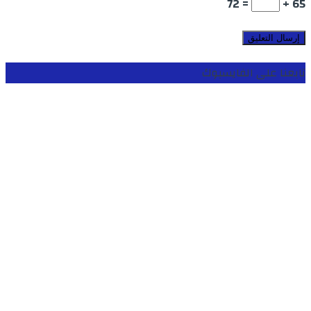
= 72
65 +
تابعنا على الفايسبوك