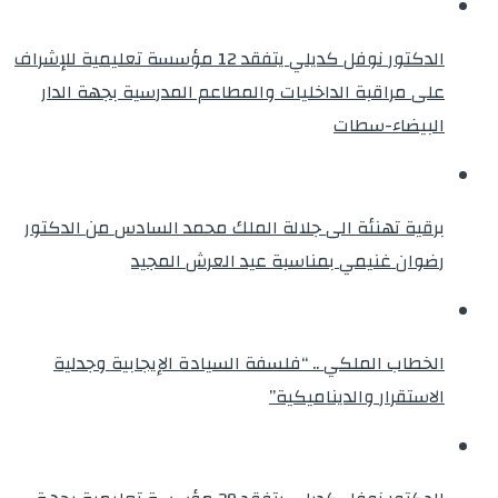
الدكتور نوفل كديلي يتفقد 12 مؤسسة تعليمية للإشراف
على مراقبة الداخليات والمطاعم المدرسية بجهة الدار
البيضاء-سطات
برقية تهنئة الى جلالة الملك محمد السادس من الدكتور
رضوان غنيمي بمناسبة عيد العرش المجيد
الخطاب الملكي .. “فلسفة السيادة الإيجابية وجدلية
الاستقرار والديناميكية”