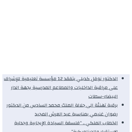
الدكتور نوفل كديلي يتفقد 12 مؤسسة تعليمية للإشراف
على مراقبة الداخليات والمطاعم المدرسية بجهة الدار
البيضاء-سطات
برقية تهنئة الى جلالة الملك محمد السادس من الدكتور
رضوان غنيمي بمناسبة عيد العرش المجيد
الخطاب الملكي .. “فلسفة السيادة الإيجابية وجدلية
الاستقرار والديناميكية”