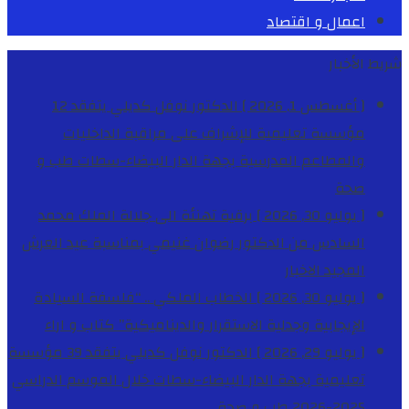
اعمال و اقتصاد
شريط الأخبار
[ أغسطس 1, 2026 ]
الدكتور نوفل كديلي يتفقد 12
مؤسسة تعليمية للإشراف على مراقبة الداخليات
والمطاعم المدرسية بجهة الدار البيضاء-سطات
طب و
صحة
[ يوليو 30, 2026 ]
برقية تهنئة الى جلالة الملك محمد
السادس من الدكتور رضوان غنيمي بمناسبة عيد العرش
المجيد
الاخبار
[ يوليو 30, 2026 ]
الخطاب الملكي .. “فلسفة السيادة
الإيجابية وجدلية الاستقرار والديناميكية”
كتاب و اراء
[ يوليو 29, 2026 ]
الدكتور نوفل كديلي يتفقد 39 مؤسسة
تعليمية بجهة الدار البيضاء-سطات خلال الموسم الدراسي
2025-2026
طب و صحة