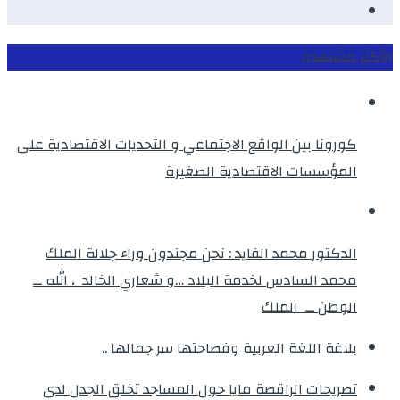
instagram
الأكثر مشاهدة
كورونا بين الواقع الاجتماعي و التحديات الاقتصادية على
المؤسسات الاقتصادية الصغيرة
الدكتور محمد الفايد : نحن مجندون وراء جلالة الملك
محمد السادس لخدمة البلاد …و شعاري الخالد ، الله ــ
الوطن ــ الملك
بلاغة اللغة العربية وفصاحتها سر جمالها ..
تصريحات الراقصة مايا حول المساجد تخلق الجدل لدى