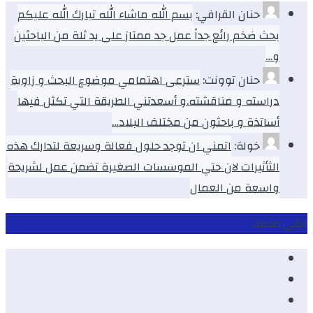
حنان القرافي:
بسم الله ماشاء الله تبارك الله عليكم
بحث ضخم رائع جداً عمل جد ممتاز على يد ثلة من الباحثين
و…
حنان توونت:
سترعى اهتمامي موضوع البحث و زاوية
دراسته و مناقشته.و أسعدتني الطريقة التي تكثل فيها
أساتذة و باحثون من مختلف البلاد…
خولة:
اتمني ان توجد حلول فعالة وسريعة لتدارك هذه
الثأثيرات لان حتي الموسسات الصغيرة تضمن عمل لشريحة
واسعة من العمال
ابقى متصلا
Facebook
Youtube
Twitter