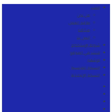
المنبر
من نحن
طاقم العمل
ميثاقنا
اتصل بنا
شروط الإستخدام
للنشر في الموقع
للإشهار
النسخة الفرنسية
النسخة الإنجليزية
Facebook
Youtube
Twitter
instagram