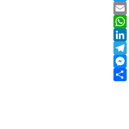
Twitter
Email
WhatsApp
LinkedIn
Telegram
Messenger
Share