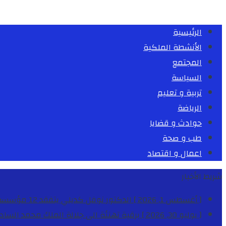
الرئيسية
الأنشطة الملكية
المجتمع
السياسة
تربية و تعليم
الرياضة
حوادث و قضايا
طب و صحة
اعمال و اقتصاد
شريط الأخبار
[ أغسطس 1, 2026 ]
الدكتور نوفل كديلي يتفقد 12 مؤسسة تعليمية للإشراف على مراقبة الداخليات والمطاعم المدرسية بجهة الدار البيضاء-سطات
[ يوليو 30, 2026 ]
برقية تهنئة الى جلالة الملك محمد السا