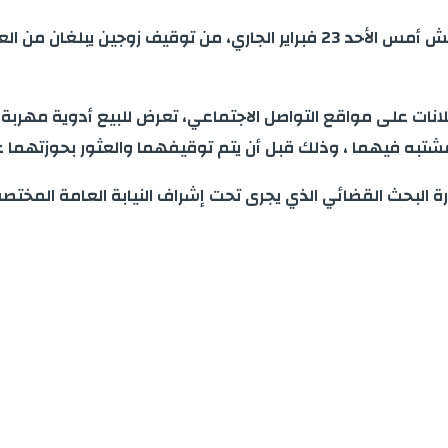
انات على مواقع التواصل الاجتماعي، تعرض للبيع أدوية مهربة
 أن يتم توقيفهما والعثور بحوزتهما على 5800 وحدة من الكبسولات والعقاقير الصيدلية الم
شارة البحث القضائي الذي يجرى تحت إشراف النيابة العامة ال