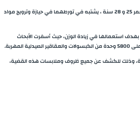
تمكنت عناصر المصلحة الولائية للشرطة القضائية بمدينة مراكش أمس الأحد 23 فبراير الجاري، من توقيف زوجين يبلغان من العمر 25 و 28 سنة ، يشتبه في تورطهما في حيازة وترويج مواد
 بهدف استعمالها في زيادة الوزن، حيث أسفرت الأبحاث
هربة.
مختصة، وذلك للكشف عن جميع ظروف وملابسات هذه القضية،