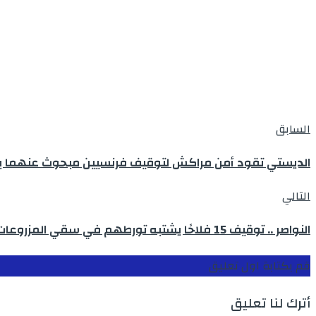
السابق
الديستي تقود أمن مراكش لتوقيف فرنسيين مبحوث عنهما ب
التالي
النواصر .. توقيف 15 فلاحًا يشتبه تورطهم في سقي المزروعات بمياه الصرف الصحي
قم بكتابة اول تعليق
أترك لنا تعليق