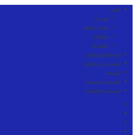
المنبر
من نحن
طاقم العمل
ميثاقنا
اتصل بنا
شروط الإستخدام
للنشر في الموقع
للإشهار
النسخة الفرنسية
النسخة الإنجليزية
Facebook
Youtube
Twitter
instagram