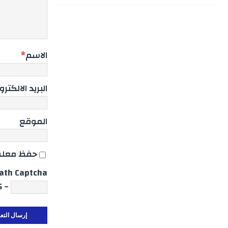
الاسم
*
البريد الالكتر
الموقع
حفظ معلوم
ath Captcha
− 5 = 2