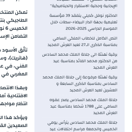
c
الإيجابية وجدلية الاستقرار والديناميكية”
تمكن المنتخب
الدكتور نوفل كديلي يتفقد 39 مؤسسة
e
تعليمية بجهة الدار البيضاء-سطات خلال
الموسم الدراسي 2025-2026
b
التضامن الإس
النص الكامل للخطاب الملكي السامي
بمناسبة الذكرى الـ27 لعيد العرش المجيد
o
تألّق الأسود 
برقية تهنئة الى جلالة الملك محمد السادس
(هاتريك)، وس
o
من الدكتور محمد الفائد بمناسبة عيد
الفني، في ع
العرش المجيد
k
المغربي في ك
برقية تهنئة مرفوعة إلى جلالة الملك محمد
السادس بمناسبة الذكرى السابعة و
وبهذا الانتصا
العشرين لعيد العرش المجيد
جلالة الملك محمد السادس يصدر عفوه
انتظار مواجه
السامي على 1788 شخصا بمناسبة عيد
العرش المجيد
ويؤكد هذا ال
جلالة الملك محمد السادس يترأس يومي
الصعيدين القا
الخميس والجمعة مراسم احتفالات عيد