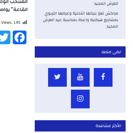
المنتخب الوطن
العرش المجيد
القاعة” يواص
مراكش تعزز بنياتها التحتية وعرضها التربوي
بمشاريع هيكلية واعدة بمناسبة عيد العرش
 Views:
145
المجيد
F
a
ابقى متصلا
c
e
b
o
o
الأكثر مشاهدة