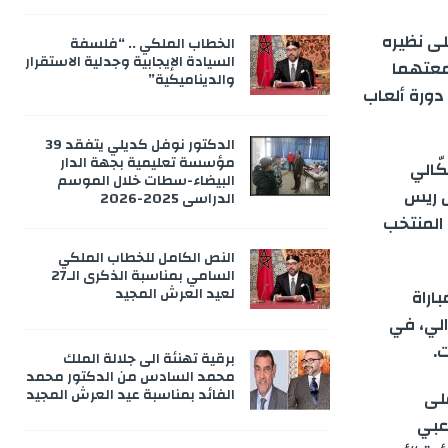
لى نظيره
الخطاب الملكي .. “فلسفة
السيادة الإيجابية وجدلية الاستقرار
مباراة التي جمعتهما
والديناميكية”
 الجولة الثانية من منافسات المجموعة “B” في دورة ألعاب
الدكتور نوفل كديلي يتفقد 39
مؤسسة تعليمية بجهة الدار
ّالي
البيضاء-سطات خلال الموسم
س ريس
الدراسي 2025-2026
المنتخب
النص الكامل للخطاب الملكي
السامي بمناسبة الذكرى الـ27
لعيد العرش المجيد
اراة
لدور الموالي، في
.
برقية تهنئة الى جلالة الملك
محمد السادس من الدكتور محمد
الفائد بمناسبة عيد العرش المجيد
لى
اعبي