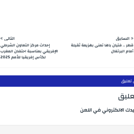
e
m
n
p
r
السابق
التالي
قطر .. فتيان باها تمنى بهزيمة ثقيلة
إحداث مركز التعاون الشرطي
أمام البرتغال
الإفريقي بمناسبة احتضان المغرب
لكأس إفريقيا للأمم 2025
 تعليق
تعليق
يدك الالكتروني في اللعن