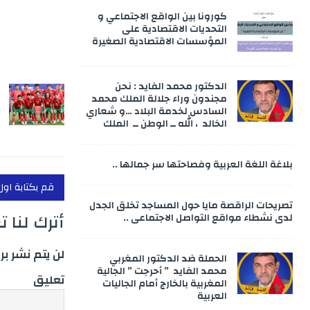
k
كورونا بين الواقع الاجتماعي و
التحديات الاقتصادية على
المؤسسات الاقتصادية الصغيرة
الدكتور محمد الفايد : نحن
مجندون وراء جلالة الملك محمد
السادس لخدمة البلاد …و شعاري
الخالد ، الله ــ الوطن ــ الملك
بلاغة اللغة العربية وفصاحتها سر جمالها ..
قم بكتابة اول
تصريحات الراقصة مايا حول المساجد تخلق الجدل
أترك لنا 
لدى نشطاء مواقع التواصل الاجتماعي ..
لن يتم نشر بر
الحملة ضد الدكتور المغربي
محمد الفايد ” أحرجت ” الجالية
تعليق
المغربية بالخارج أمام الجاليات
العربية