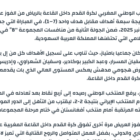
a
s
l
n
a
a
i
 الوطني المغربي لكرة القدم داخل القاعة بالرياض من الفوز ع
r
s
e
k
t
i
t
الطاجيكي بنتيجة سبعة أهداف مقابل هدف واحد (7–1)، في ال
الخميس 6 نونبر 2025، ضمن
e
e
g
e
s
l
t
لامي التي تحتضنها المملكة العربية السعودية.
n
r
d
A
e
كان جماعيا بامتياز، حيث تناوب على تسجيل الأهداف كل من إل بك
فيان المسرار، وعبد الكبير بوكادير، وسفيان الشعراوي، وإدري
g
a
I
p
r
رض هجومي مدهش يعكس المستوى العالي الذي بات يقدمه 
e
m
n
p
رة القدم داخل القاعة.
r
ر، يرفع المنتخب الوطني رصيده إلى أربع نقاط بعد تعادله في المب
الافتتاحية أمام المنتخب الإيراني بنتيجة 2-2، ليقترب من التأهل إلى ا
ته المرتقبة أمام منتخب أفغانستان في ختام مرحلة المجموعات
فوز العريض مرة أخرى تفوق كرة القدم داخل القاعة المغربية ع
ري والدولي، بفضل العمل المتواصل والروح القتالية التي تميز ل