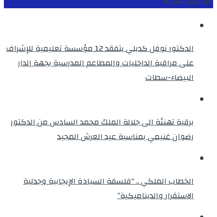
مواضيع سابقة
الدكتور نوفل كديلي يتفقد 12 مؤسسة تعليمية للإشراف
على مراقبة الداخليات والمطاعم المدرسية بجهة الدار
البيضاء-سطات
برقية تهنئة الى جلالة الملك محمد السادس من الدكتور
رضوان غنيمي بمناسبة عيد العرش المجيد
الخطاب الملكي .. “فلسفة السيادة الإيجابية وجدلية
الاستقرار والديناميكية”