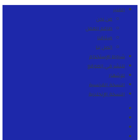
المنبر
من نحن
طاقم العمل
ميثاقنا
اتصل بنا
شروط الإستخدام
للنشر في الموقع
للإشهار
النسخة الفرنسية
النسخة الإنجليزية
Facebook
Youtube
Twitter
instagram