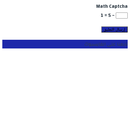
Math Captcha
− 5 = 1
تابعنا على الفايسبوك