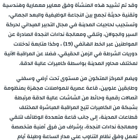
وقد تم تشييد هذه المنشأة وفق معايير معمارية وهندسية
وتقنية حديثة تجمع بين النجاعة الوظيفية والبعد الجمالي،
وتستجيب لحاجيات المدينة في مجال التدبير الميداني لحركة
السير والجولان، وتلقي ومعالجة نداءات النجدة الصادرة عن
المواطنين عبر الخط الهاتفي (19) ، وكذا متابعة تدخلات
دوريات الشرطة في الزمن الحقيقي، فضلا عن المراقبة الآنية
لمختلف محاور المدينة بواسطة كاميرات عالية الدقة.
ويضم المركز المتكون من مستوى تحت أرضي وسفلي
وطابقين علويين، قاعة عصرية للمواصلات مجهزة بمنظومة
اتصالات رقمية وحائط من الشاشات عالية الدقة مرتبطة
بشبكة من الكاميرات تتيح المراقبة المباشرة المختلف
قطاعات المدينة، إلى جانب قاعة متعددة الوظائف لتلقي
ومعالجة نداءات النجدة، بإشراف من فرق أمنية متخصصة
تعمل وفق نظام التناوب على مدار الساعة وطيلة أيام