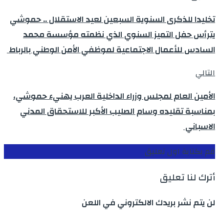
تخليدا للذكرى السنوية السبعين لعيد الاستقلال .. حموشي
يترأس حفل التميز السنوي الذي نظمته مؤسسة محمد
السادس للأعمال الاجتماعية لموظفي الأمن الوطني بالرباط
التالي
الأمين العام لمجلس وزراء الداخلية العرب يهنيء حموشي،
بمناسبة تقليده وسام الصليب الأكبر للاستحقاق المدني
الاسباني
قم بكتابة اول تعليق
أترك لنا تعليق
لن يتم نشر بريدك الالكتروني في اللعن