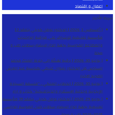
اعمال و اقتصاد
شريط الأخبار
[ أغسطس 1, 2026 ]
الدكتور نوفل كديلي يتفقد 12
مؤسسة تعليمية للإشراف على مراقبة الداخليات
والمطاعم المدرسية بجهة الدار البيضاء-سطات
طب و
صحة
[ يوليو 30, 2026 ]
برقية تهنئة الى جلالة الملك محمد
السادس من الدكتور رضوان غنيمي بمناسبة عيد العرش
المجيد
الاخبار
[ يوليو 30, 2026 ]
الخطاب الملكي .. “فلسفة السيادة
الإيجابية وجدلية الاستقرار والديناميكية”
كتاب و اراء
[ يوليو 29, 2026 ]
الدكتور نوفل كديلي يتفقد 39 مؤسسة
تعليمية بجهة الدار البيضاء-سطات خلال الموسم الدراسي
2025-2026
طب و صحة