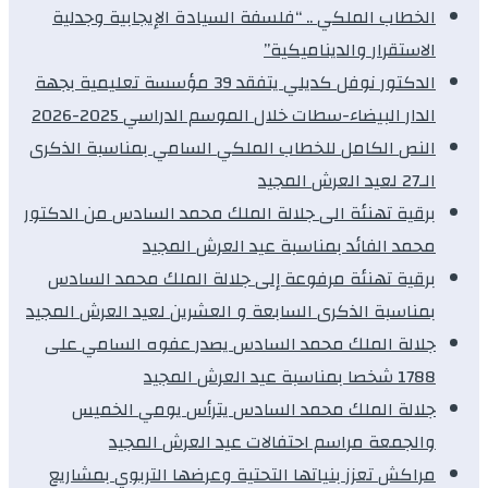
الخطاب الملكي .. “فلسفة السيادة الإيجابية وجدلية
الاستقرار والديناميكية”
الدكتور نوفل كديلي يتفقد 39 مؤسسة تعليمية بجهة
الدار البيضاء-سطات خلال الموسم الدراسي 2025-2026
النص الكامل للخطاب الملكي السامي بمناسبة الذكرى
الـ27 لعيد العرش المجيد
برقية تهنئة الى جلالة الملك محمد السادس من الدكتور
محمد الفائد بمناسبة عيد العرش المجيد
برقية تهنئة مرفوعة إلى جلالة الملك محمد السادس
بمناسبة الذكرى السابعة و العشرين لعيد العرش المجيد
جلالة الملك محمد السادس يصدر عفوه السامي على
1788 شخصا بمناسبة عيد العرش المجيد
جلالة الملك محمد السادس يترأس يومي الخميس
والجمعة مراسم احتفالات عيد العرش المجيد
مراكش تعزز بنياتها التحتية وعرضها التربوي بمشاريع