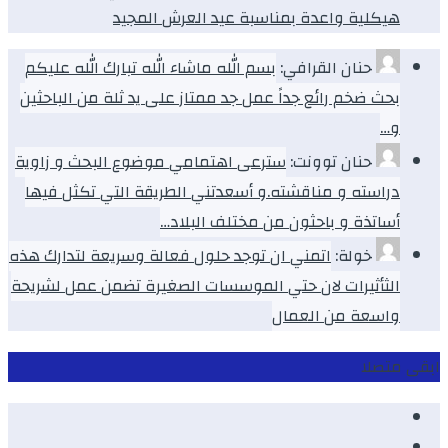
هيكلية واعدة بمناسبة عيد العرش المجيد
حنان القرافي:
بسم الله ماشاء الله تبارك الله عليكم
بحث ضخم رائع جداً عمل جد ممتاز على يد ثلة من الباحثين
و…
حنان توونت:
سترعى اهتمامي موضوع البحث و زاوية
دراسته و مناقشته.و أسعدتني الطريقة التي تكثل فيها
أساتذة و باحثون من مختلف البلاد…
خولة:
اتمني ان توجد حلول فعالة وسريعة لتدارك هذه
الثأثيرات لان حتي الموسسات الصغيرة تضمن عمل لشريحة
واسعة من العمال
ابقى متصلا
Facebook
Youtube