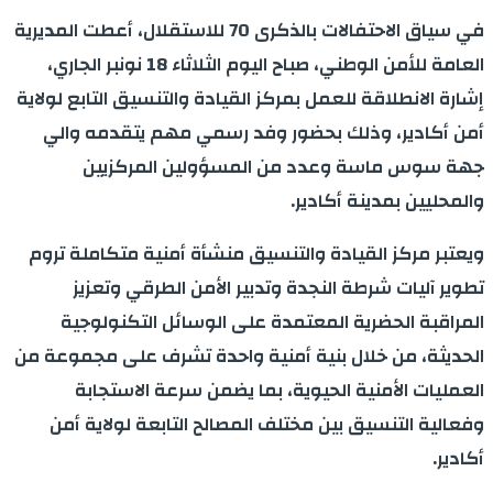
في سياق الاحتفالات بالذكرى 70 للاستقلال، أعطت المديرية
العامة للأمن الوطني، صباح اليوم الثلاثاء 18 نونبر الجاري،
إشارة الانطلاقة للعمل بمركز القيادة والتنسيق التابع لولاية
أمن أكادير، وذلك بحضور وفد رسمي مهم يتقدمه والي
جهة سوس ماسة وعدد من المسؤولين المركزيين
والمحليين بمدينة أكادير.
ويعتبر مركز القيادة والتنسيق منشأة أمنية متكاملة تروم
تطوير آليات شرطة النجدة وتدبير الأمن الطرقي وتعزيز
المراقبة الحضرية المعتمدة على الوسائل التكنولوجية
الحديثة، من خلال بنية أمنية واحدة تشرف على مجموعة من
العمليات الأمنية الحيوية، بما يضمن سرعة الاستجابة
وفعالية التنسيق بين مختلف المصالح التابعة لولاية أمن
أكادير.