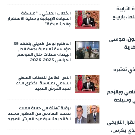
لترابية
الخطاب الملكي .. “فلسفة
، بارتياح
السيادة الإيجابية وجدلية الاستقرار
والديناميكية”
ليون، موسى
الدكتور نوفل كديلي يتفقد 39
اربة
مؤسسة تعليمية بجهة الدار
البيضاء-سطات خلال الموسم
الدراسي 2025-2026
ذي تعتبره
النص الكامل للخطاب الملكي
السامي بمناسبة الذكرى الـ27
لعيد العرش المجيد
نامي وبالزخم
ي وسيادة
برقية تهنئة الى جلالة الملك
محمد السادس من الدكتور محمد
الفائد بمناسبة عيد العرش المجيد
رار التاريخي
والذي يكرس،