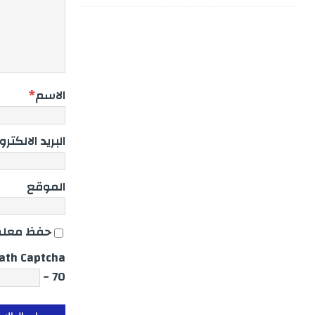
الاسم
*
البريد الالكتر
الموقع
حفظ معلوم
ath Captcha
70 −