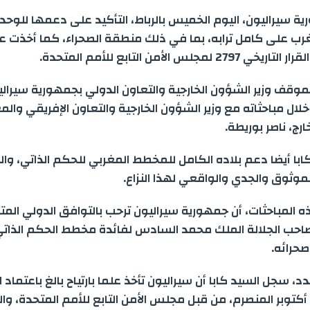
a
s
l
n
a
a
i
سيراليون، اليوم الخميس بالرباط، التأكيد على دعمها للوحدة ا
r
s
e
k
t
i
t
رب على كامل ترابه، بما في ذلك منطقة الصحراء، كما أخذت علما
2 لمجلس الأمن التابع للأمم المتحدة.
e
e
g
e
s
l
t
لموقف وزير الشؤون الخارجية والتعاون الدولي بجمهورية سيرا
n
r
d
A
e
خلال مباحثاته مع وزير الشؤون الخارجية والتعاون الإفريقي والمغ
ارج، ناصر بوريطة.
g
a
I
p
r
با أيضا دعم بلاده الكامل للمخطط المغربي للحكم الذاتي، وال
e
m
n
p
لموثوق والجدي والواقعي لهذا النزاع.
r
ذه المباحثات، أن جمهورية سيراليون ترحب بالتوافق الدولي المت
احب الجلالة الملك محمد السادس لفائدة مخطط الحكم الذات
حرائه.
، سجل السيد كابا أن سيراليون تأخذ علما بارتياح بالغ باعتماد الق
279، في 31 أكتوبر المنصرم، من قبل مجلس الأمن التابع للأمم المتحدة، 