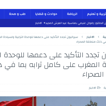
تربية و تعليم
الرياضة
حوادث و قضايا
طب و صحة
ن الدكتور رضوان غنيمي بمناسبة عيد العرش المجيد
الاخبار
دلية الاستقرار والديناميكية”
كتاب و اراء
ية
الاخبار
سيراليون تجدد التأكيد على دعمها للوحدة الترابية ولسيادة ا
طب و صحة
 في ذلك منطقة الصحراء
 العرش المجيد
الأنشطة الملكية
 تجدد التأكيد على دعمها للوحدة الت
 الدكتور محمد الفائد بمناسبة عيد العرش المجيد
الاخبار
 المغرب على كامل ترابه بما في ذ
لسادس بمناسبة الذكرى السابعة و العشرين لعيد العرش المجيد
الاخبار
لصحراء
لعرش المجيد
الأنشطة الملكية
س والجمعة مراسم احتفالات عيد العرش المجيد
الأنشطة الملكية
بمشاريع هيكلية واعدة بمناسبة عيد العرش المجيد
الاخبار
ة
الاخبار