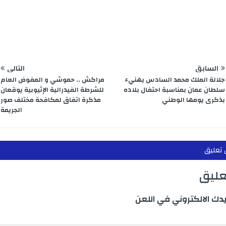
e
m
n
p
r
السابق
التالي
جلالة الملك محمد السادس يهنيء
مراكش .. حموشي و المفوض العام
سلطان عمان بمناسبة احتفال بلاده
للشرطة الفيدرالية الإثيوبية يوقعان
بذكرى يومها الوطني
مذكرة اتفاق لمكافحة مختلف صور
الجريمة
 تعليق
تعليق
يدك الالكتروني في اللعن