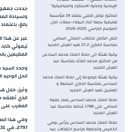
c
الإيجابية وجدلية الاستقرار والديناميكية”
جددت جمهورية 
e
الدكتور نوفل كديلي يتفقد 39 مؤسسة
ولسيادة المغ
تعليمية بجهة الدار البيضاء-سطات خلال
بالغ، باعتماد القرار التاريخي 797
b
الموسم الدراسي 2025-2026
عبر عن هذا ا
النص الكامل للخطاب الملكي السامي
o
بمناسبة الذكرى الـ27 لعيد العرش المجيد
تيموثي كابا، 
المقيمين بالخ
برقية تهنئة الى جلالة الملك محمد السادس
o
من الدكتور محمد الفائد بمناسبة عيد
وجدد السيد كا
العرش المجيد
k
الحل الوحيد ا
برقية تهنئة مرفوعة إلى جلالة الملك محمد
السادس بمناسبة الذكرى السابعة و
وأبرز، خلال ه
العشرين لعيد العرش المجيد
الذي أطلقه ص
جلالة الملك محمد السادس يصدر عفوه
المغرب على ص
السامي على 1788 شخصا بمناسبة عيد
العرش المجيد
وفي هذا الصدد
جلالة الملك محمد السادس يترأس يومي
7
الخميس والجمعة مراسم احتفالات عيد