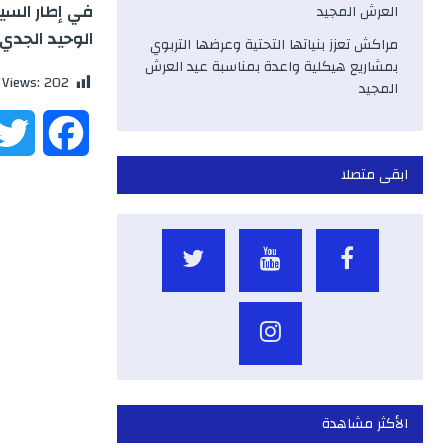
في إطار السي
العرش المجيد
الوحيد الجدي
مراكش تعزز بنياتها التحتية وعرضها التربوي
بمشاريع هيكلية واعدة بمناسبة عيد العرش
 Views:
202
المجيد
F
ابقى متصلا
a
c
e
b
o
o
الأكثر مشاهدة