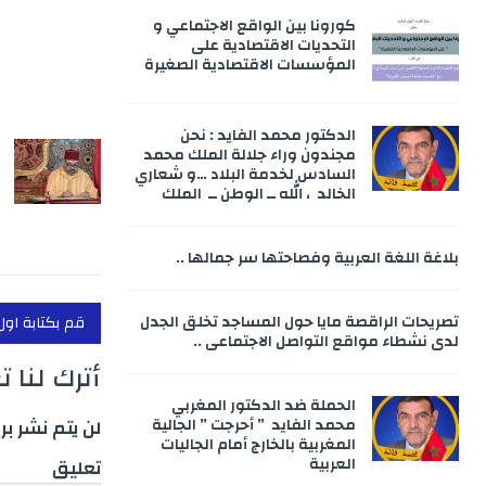
k
كورونا بين الواقع الاجتماعي و
التحديات الاقتصادية على
المؤسسات الاقتصادية الصغيرة
الدكتور محمد الفايد : نحن
مجندون وراء جلالة الملك محمد
السادس لخدمة البلاد …و شعاري
الخالد ، الله ــ الوطن ــ الملك
بلاغة اللغة العربية وفصاحتها سر جمالها ..
تصريحات الراقصة مايا حول المساجد تخلق الجدل
قم بكتابة اول
لدى نشطاء مواقع التواصل الاجتماعي ..
أترك لنا 
الحملة ضد الدكتور المغربي
محمد الفايد ” أحرجت ” الجالية
لن يتم نشر بر
المغربية بالخارج أمام الجاليات
العربية
تعليق