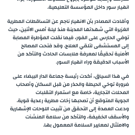
e
انهيار سور داخل المؤسسة التعليمية.
g
a
I
p
r
o
وأفادت المصادر بأن الانهيار ناجم عن التساقطات المطرية
e
m
n
p
k
الغزيرة التي شهدتها المدينة منذ ليلة أمس الاثنين، حيث
توفي الحارس على الفور، فيما نقلت المؤطرة المصابة
r
إلى المستشفى لتلقي العلاج. وقد فتحت المصالح
الأمنية تحقيقًا لمعرفة ملابسات الحادث والتأكد من
الأسباب الدقيقة وراء انهيار السور.
في هذا السياق، أكدت رئيسة جماعة الدار البيضاء على
ضرورة توخي الحيطة والحذر من قبل السكان وأصحاب
المحلات التجارية، خاصة مع استمرار التقلبات
الجوية المتوقع أن تصحبها زخات مطرية رعدية قوية.
ودعت العمدة إلى التحقق من تثبيت اللوحات الإشهارية
والأسقف الخفيفة، والتأكد من سلامة المنشآت
والامتثال لمعايير السلامة المعمول بها.