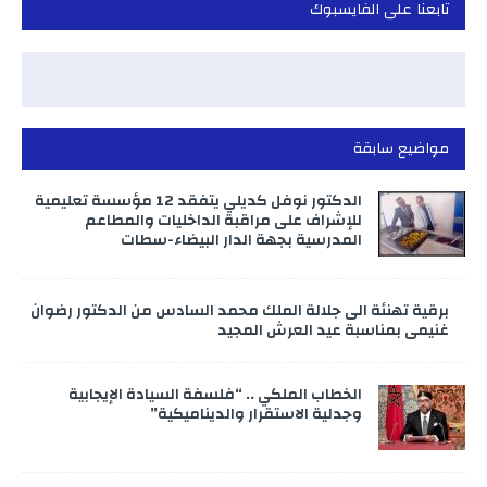
تابعنا على الفايسبوك
مواضيع سابقة
الدكتور نوفل كديلي يتفقد 12 مؤسسة تعليمية
للإشراف على مراقبة الداخليات والمطاعم
المدرسية بجهة الدار البيضاء-سطات
برقية تهنئة الى جلالة الملك محمد السادس من الدكتور رضوان
غنيمي بمناسبة عيد العرش المجيد
الخطاب الملكي .. “فلسفة السيادة الإيجابية
وجدلية الاستقرار والديناميكية”