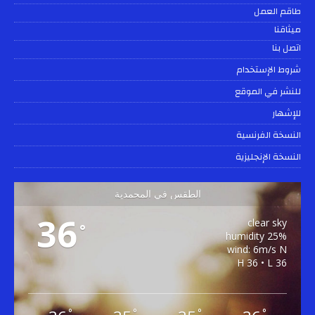
طاقم العمل
ميثاقنا
اتصل بنا
شروط الإستخدام
للنشر في الموقع
للإشهار
النسخة الفرنسية
النسخة الإنجليزية
الطقس في المحمدية
36
clear sky
°
25% humidity
wind: 6m/s N
H 36 • L 36
°
°
°
°