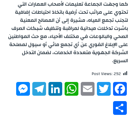
كما وجهت الجماعة تعليمات لأصحاب العمارات التي
تحتوي على مرائب تحت أرضية باتخاذ احتياطات إضافية
لتجنب تجمع المياه، مشيرة إلى أن المصالح المعنية
باشرت تدخلات ميدانية لمراقبة وتنظيف شبكات الصرف
الصحي والبالوعات في مختلف الأحياء، مع حث المواطنين
على الإبلاغ الفوري عن أي تجمع مائي أو سيول لمصلحة
الشركة الجهوية متعددة الخدمات، لضمان التدخل
السريع.
Post Views:
292
M
T
L
W
E
T
F
e
e
i
h
m
w
a
S
s
l
n
a
a
i
c
h
s
e
k
t
i
t
e