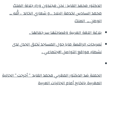
الدكتور محمد الفايد : نحن مجندون وراء جلالة الملك
محمد السادس لخدمة البلاد …و شعاري الخالد ، الله ــ
الوطن ــ الملك
بلاغة اللغة العربية وفصاحتها سر جمالها ..
تصريحات الراقصة مايا حول المساجد تخلق الجدل لدى
نشطاء مواقع التواصل الاجتماعي ..
الحملة ضد الدكتور المغربي محمد الفايد ” أحرجت ” الجالية
المغربية بالخارج أمام الجاليات العربية