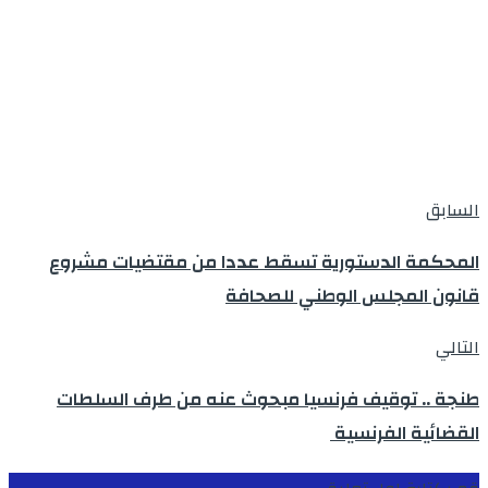
السابق
المحكمة الدستورية تسقط عددا من مقتضيات مشروع
قانون المجلس الوطني للصحافة
التالي
طنجة .. توقيف فرنسيا مبحوث عنه من طرف السلطات
القضائية الفرنسية