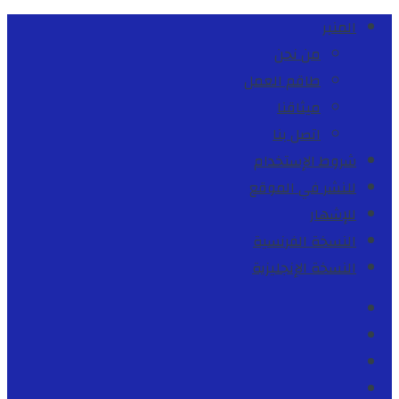
المنبر
من نحن
طاقم العمل
ميثاقنا
اتصل بنا
شروط الإستخدام
للنشر في الموقع
للإشهار
النسخة الفرنسية
النسخة الإنجليزية
Facebook
Youtube
Twitter
instagram