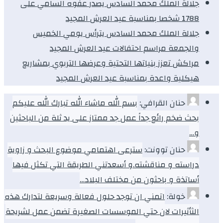
جلالة الملك محمد السادس يصدر عفوه السامي على
1788 شخصا بمناسبة عيد العرش المجيد
جلالة الملك محمد السادس يترأس يومي الخميس
والجمعة مراسم احتفالات عيد العرش المجيد
مراكش تعزز بنياتها التحتية وعرضها التربوي بمشاريع
هيكلية واعدة بمناسبة عيد العرش المجيد
حنان القرافي:
بسم الله ماشاء الله تبارك الله عليكم
بحث ضخم رائع جداً عمل جد ممتاز على يد ثلة من الباحثين
و…
حنان توونت:
سترعى اهتمامي موضوع البحث و زاوية
دراسته و مناقشته.و أسعدتني الطريقة التي تكثل فيها
أساتذة و باحثون من مختلف البلاد…
خولة:
اتمني ان توجد حلول فعالة وسريعة لتدارك هذه
الثأثيرات لان حتي الموسسات الصغيرة تضمن عمل لشريحة