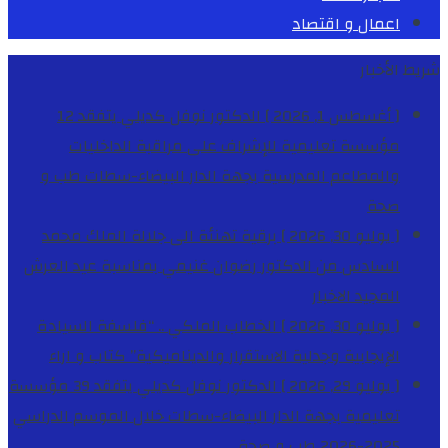
اعمال و اقتصاد
شريط الأخبار
[ أغسطس 1, 2026 ]
الدكتور نوفل كديلي يتفقد 12
مؤسسة تعليمية للإشراف على مراقبة الداخليات
والمطاعم المدرسية بجهة الدار البيضاء-سطات
طب و
صحة
[ يوليو 30, 2026 ]
برقية تهنئة الى جلالة الملك محمد
السادس من الدكتور رضوان غنيمي بمناسبة عيد العرش
المجيد
الاخبار
[ يوليو 30, 2026 ]
الخطاب الملكي .. “فلسفة السيادة
الإيجابية وجدلية الاستقرار والديناميكية”
كتاب و اراء
[ يوليو 29, 2026 ]
الدكتور نوفل كديلي يتفقد 39 مؤسسة
تعليمية بجهة الدار البيضاء-سطات خلال الموسم الدراسي
2025-2026
طب و صحة