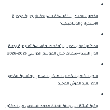
الخطاب الملكي .. “فلسفة السيادة الإيجابية وجدلية
الاستقرار والديناميكية”
الدكتور نوفل كديلي يتفقد 39 مؤسسة تعليمية بجهة
الدار البيضاء-سطات خلال الموسم الدراسي 2025-2026
النص الكامل للخطاب الملكي السامي بمناسبة الذكرى
الـ27 لعيد العرش المجيد
برقية تهنئة الى جلالة الملك محمد السادس من الدكتور