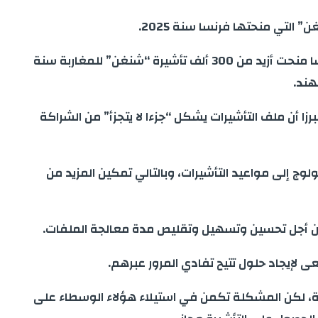
 التي منحتها فرنسا سنة 2025.
وأوضح السيد رمادور، الذي حل ضيفا على برنامج (Inter Matin) الذي تبثه إذاعة (Chaîne Inter)، ويقدمه محمد بحيري، أن فرنسا منحت أزيد من 300 ألف تأشيرة “شنغن” للمغاربة سنة
رزا أن ملف التأشيرات يشكل “جزءا لا يتجزأ” من الشراكة
لوج إلى مواعيد التأشيرات، وبالتالي تمكين المزيد من
 من أجل تحسين وتسهيل وتقليص مدة معالجة الملفات.
 لإيجاد حلول تتيح تفادي المرور عبرهم.
ة، لكن المشكلة تكمن في استيلاء هؤلاء الوسطاء على