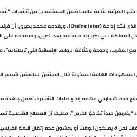
 احتلوا المرتبة الثانية عالميا ضمن المستفيدين من تأشيرات “شنغن”
ع المغرب، وجودة وكثافة الروابط الإنسانية التي تربطنا به”، مب
المجهودات الهامة المبذولة خلال السنتين الماضيتين لتيسير الو
لمانح خدمات خارجي مهمة إيداع طلبات التأشيرة، تعمل جاهدة
يضربون مبدأ تكافؤ الفرص”، مضيفا أن المصالح القنصلية تسعى
ت لمن لا يملكون الوقت أو يخشون عدم إتقان اللغة الفرنسي