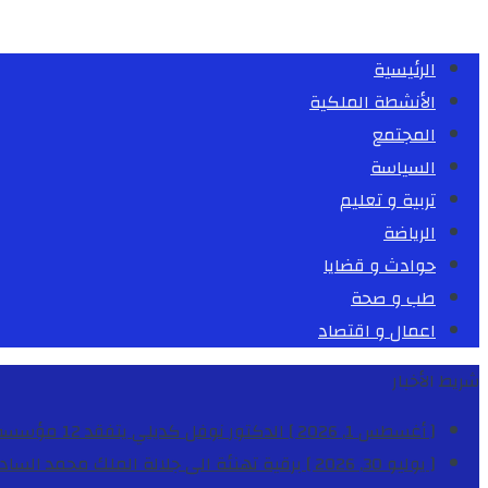
الرئيسية
الأنشطة الملكية
المجتمع
السياسة
تربية و تعليم
الرياضة
حوادث و قضايا
طب و صحة
اعمال و اقتصاد
شريط الأخبار
[ أغسطس 1, 2026 ]
الدكتور نوفل كديلي يتفقد 12 مؤسسة تعليمية للإشراف على مراقبة الداخليات والمطاعم المدرسية بجهة الدار البيضاء-سطات
[ يوليو 30, 2026 ]
برقية تهنئة الى جلالة الملك محمد السا