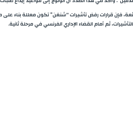
قدمين”. وأكد في هذا الصدد أن الولوج إلى مواعيد إيداع طلبات
الشائعة، فإن قرارات رفض تأشيرات “شنغن” تكون معللة بناء ع
لتأشيرات، ثم أمام القضاء الإداري الفرنسي في مرحلة ثانية.