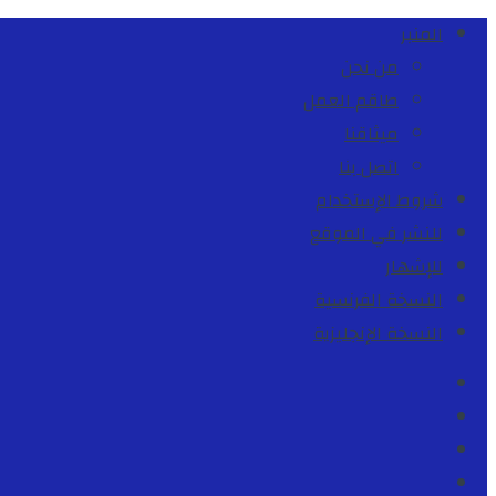
المنبر
من نحن
طاقم العمل
ميثاقنا
اتصل بنا
شروط الإستخدام
للنشر في الموقع
للإشهار
النسخة الفرنسية
النسخة الإنجليزية
Facebook
Youtube
Twitter
instagram