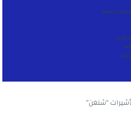
طب و صحة
د
الاخبار
كية
لكية
 تأشيرات “شنغن”