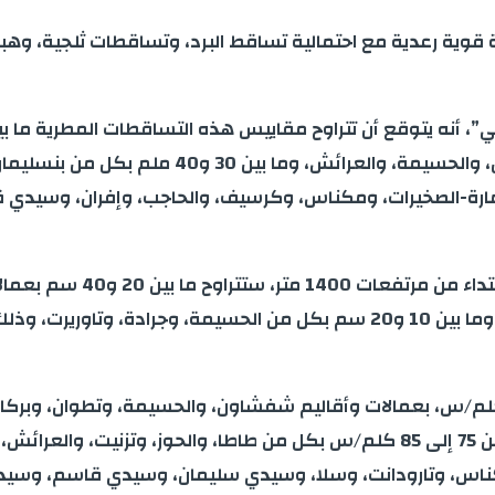
 قوية رعدية مع احتمالية تساقط البرد، وتساقطات ثلجية، وهب
أصيلة، وتطوان، والمضيق-الفنيدق، وتاونات، وتازة،
مارة-الصخيرات، ومكناس، وكرسيف، والحاجب، وإفران، وسيدي
وأضاف المصدر ذاته أنه من ا
وأزيلال، وبني ملال، وورزازات، وتنغير، والحوز، وإفران، وخنيفرة، وما بين 10 و20 
 توقعت المديرية تسجيل هبات رياح قوية، من 85 إلى 95 كلم/س، بعمالات وأقاليم شفشاون،
وورزارات، وتنغير، وجرادة، والناظور، ووجدة-أنجاد، وتاوريرت، ومن 75 إلى 85 كلم/س ب
 ومكناس، وتارودانت، وسلا، وسيدي سليمان، وسيدي قاسم، وسيد