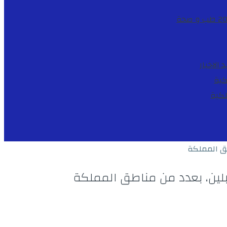
طب و صحة
د
الاخبار
كية
لكية
ق المملكة
لين، بعدد من مناطق المملكة