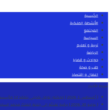
الرئيسية
الأنشطة الملكية
المجتمع
السياسة
تربية و تعليم
الرياضة
حوادث و قضايا
طب و صحة
اعمال و اقتصاد
شريط الأخبار
[ أغسطس 1, 2026 ]
الدكتور نوفل كديلي يتفقد 12 مؤسسة تعليمية للإشراف على مراقبة الداخليات والمطاعم المدرسية بجهة الدار البيضاء-سطات
[ يوليو 30, 2026 ]
برقية تهنئة الى جلالة الملك محمد السا