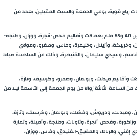
ات رياح قوية، يومي الجمعة والسبت المقبلين، بعدد من
وأوضحت المديرية، في نشرة إنذارية من مستوى يقظة “برتقالي”، أنه يتوقع أن تتراوح مقاييس هذه التساقطات المطرية ما بين 40 و65 ملم بعمالات وأقاليم فحص-أنجرة، ووزان، وطنجة-
 وشفشاون، والحسيمة، والعرائش، وما بين 30 و40 ملم بكل من بنسليمان، وخريبكة، وأزيلال، وخنيفرة، وفاس، وصفرو، ومولاي
 قاسم، وسيدي سليمان، والقنيطرة، وذلك من السادسة صباحا
لمرتقب تسجيل تساقطات ثلجية ابتداء من مرتفعات 1400 متر، ستتراوح ما بين 20 و40 سم بعمالات وأقاليم میدلت، وبولمان، وصفرو، وكرسيف، وتازة،
سم بكل من الحسيمة، وجرادة، وتاوريرت، وذلك من الساعة الثالثة زوالا من يوم الجمعة إلى التاسعة ليلا من
 والحسيمة، وتطوان، وبركان، وميدلت، ودريوش، وفكيك، وبولمان، وكرسيف، وتازة،
كل من طاطا، والحوز، وتزنيت، والعرائش، وزاكورة، وفحص-أنجرة، وتاونات، وطنجة، وأصيلة، وتمارة-
ي إفني، والرباط، والمضيق-الفنيدق، وفاس، ووزان،