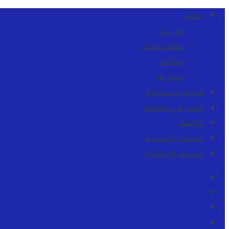
المنبر
من نحن
طاقم العمل
ميثاقنا
اتصل بنا
شروط الإستخدام
للنشر في الموقع
للإشهار
النسخة الفرنسية
النسخة الإنجليزية
Facebook
Youtube
Twitter
instagram