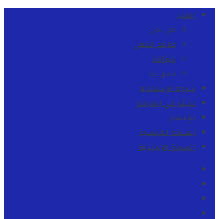
المنبر
من نحن
طاقم العمل
ميثاقنا
اتصل بنا
شروط الإستخدام
للنشر في الموقع
للإشهار
النسخة الفرنسية
النسخة الإنجليزية
Facebook
Youtube
Twitter
instagram