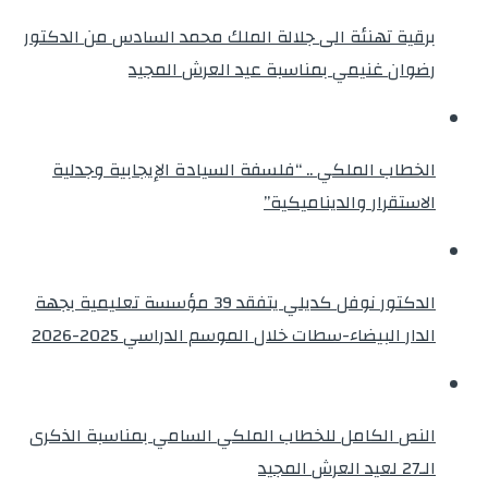
برقية تهنئة الى جلالة الملك محمد السادس من الدكتور
رضوان غنيمي بمناسبة عيد العرش المجيد
الخطاب الملكي .. “فلسفة السيادة الإيجابية وجدلية
الاستقرار والديناميكية”
الدكتور نوفل كديلي يتفقد 39 مؤسسة تعليمية بجهة
الدار البيضاء-سطات خلال الموسم الدراسي 2025-2026
النص الكامل للخطاب الملكي السامي بمناسبة الذكرى
الـ27 لعيد العرش المجيد