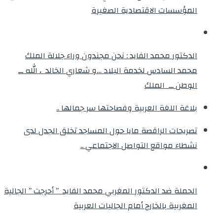
المؤسسات الاقتصادية الصغيرة
الدكتور محمد الفايد : نحن مجندون وراء جلالة الملك
محمد السادس لخدمة البلاد …و شعاري الخالد ، الله ــ
الوطن ــ الملك
بلاغة اللغة العربية وفصاحتها سر جمالها ..
تصريحات الراقصة مايا حول المساجد تخلق الجدل لدى
نشطاء مواقع التواصل الاجتماعي ..
الحملة ضد الدكتور المغربي محمد الفايد ” أحرجت ” الجالية
المغربية بالخارج أمام الجاليات العربية