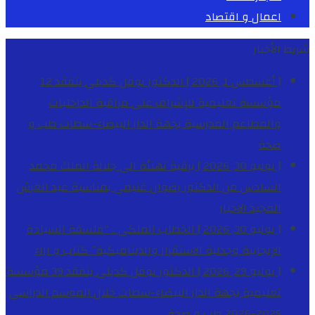
اعمال و اقتصاد
شريط الأخبار
[ أغسطس 1, 2026 ]
الدكتور نوفل كديلي يتفقد 12
مؤسسة تعليمية للإشراف على مراقبة الداخليات
والمطاعم المدرسية بجهة الدار البيضاء-سطات
طب و
صحة
[ يوليو 30, 2026 ]
برقية تهنئة الى جلالة الملك محمد
السادس من الدكتور رضوان غنيمي بمناسبة عيد العرش
المجيد
الاخبار
[ يوليو 30, 2026 ]
الخطاب الملكي .. “فلسفة السيادة
الإيجابية وجدلية الاستقرار والديناميكية”
كتاب و اراء
[ يوليو 29, 2026 ]
الدكتور نوفل كديلي يتفقد 39 مؤسسة
تعليمية بجهة الدار البيضاء-سطات خلال الموسم الدراسي
2025-2026
طب و صحة