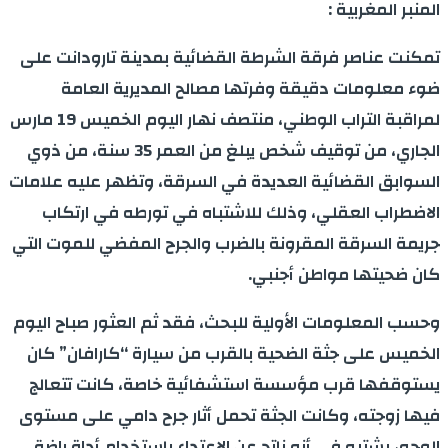
المنبر المغربية :
تمكنت عناصر فرقة الشرطة القضائية بمدينة تارودانت على
ضوء معلومات دقيقة وفرتها مصالح المديرية العامة
لمراقبة التراب الوطني، منتصف نهار اليوم الخميس 19 مارس
الجاري، من توقيف شخص يبلغ من العمر 35 سنة، من ذوي
السوابق القضائية العديدة في السرقة، وتظهر عليه علامات
الاضطراب العقلي، وذلك للاشتباه في تورطه في ارتكاب
جريمة السرقة المقرونة بالضرب والجرح المفضي للموت التي
كان ضحيتها مواطن أجنبي.
وحسب المعلومات الأولية للبحث، فقد ثم العثور صباح اليوم
الخميس على جثة الضحية بالقرب من سيارة “كارافان” كان
يستوقفها قرب مؤسسة استشفائية خاصة، كانت تتعالج
فيها زوجته، وكانت الجثة تحمل أثار جرح دامي على مستوى
الوجه، يشتبه في أنه ناتج عن الاعتداء باستخدام أداة راضة.