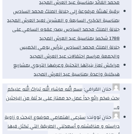
محمد الفائد بمناسبة عيد العرش المجيد
برقية تهنئة مرفوعة إلى جلالة الملك محمد السادس
بمناسبة الذكرى السابعة و العشرين لعيد العرش المجيد
جلالة الملك محمد السادس يصدر عفوه السامي على
1788 شخصا بمناسبة عيد العرش المجيد
جلالة الملك محمد السادس يترأس يومي الخميس
والجمعة مراسم احتفالات عيد العرش المجيد
مراكش تعزز بنياتها التحتية وعرضها التربوي بمشاريع
هيكلية واعدة بمناسبة عيد العرش المجيد
حنان القرافي:
بسم الله ماشاء الله تبارك الله عليكم
بحث ضخم رائع جداً عمل جد ممتاز على يد ثلة من الباحثين
و…
حنان توونت:
سترعى اهتمامي موضوع البحث و زاوية
دراسته و مناقشته.و أسعدتني الطريقة التي تكثل فيها