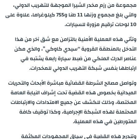
مجموعة من رزم مخدر الشيرا الموجهة للتهريب الدولي،
والتي بلغ مجموع وزنها 11 طنا و755 كيلوغراما، علاوة على
10 لوحات ترقيم مزورة للسيارات.
وتأتي هذه العملية الأمنية بالتزامن مع شق آخر من هذا
التدخل بالمنطقة القروية “سيدي كاوكي”، والذي مكن
عناصر الدرك الملكي من ضبط سيارة رابعة يشتبه في
ارتباطها بنفس شبكة التهريب الدولي للمخدرات.
وتواصل مصالح الشرطة القضائية مباشرة الأبحاث والتحريات
الميدانية بخصوص هذه القضية تحت إشراف النيابة العامة
المختصة، وذلك للكشف عن جميع الامتدادات والارتباطات
المحتملة لهذه الشبكة الإجرامية، وكذا توقيف كافة
المتورطين في هذه العملية.
وتندرج هذه القضية في سياق المجهودات المكثفة