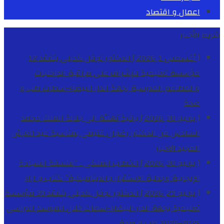
اعمال و اقتصاد
شريط الأخبار
[ أغسطس 1, 2026 ]
الدكتور نوفل كديلي يتفقد 12
مؤسسة تعليمية للإشراف على مراقبة الداخليات
والمطاعم المدرسية بجهة الدار البيضاء-سطات
طب و
صحة
[ يوليو 30, 2026 ]
برقية تهنئة الى جلالة الملك محمد
السادس من الدكتور رضوان غنيمي بمناسبة عيد العرش
المجيد
الاخبار
[ يوليو 30, 2026 ]
الخطاب الملكي .. “فلسفة السيادة
الإيجابية وجدلية الاستقرار والديناميكية”
كتاب و اراء
[ يوليو 29, 2026 ]
الدكتور نوفل كديلي يتفقد 39 مؤسسة
تعليمية بجهة الدار البيضاء-سطات خلال الموسم الدراسي
2025-2026
طب و صحة