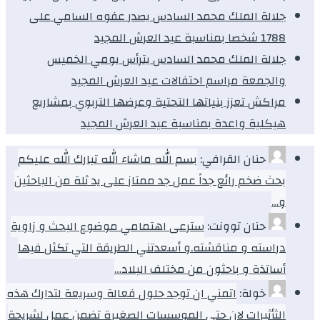
جلالة الملك محمد السادس يصدر عفوه السامي على
1788 شخصا بمناسبة عيد العرش المجيد
جلالة الملك محمد السادس يترأس يومي الخميس
والجمعة مراسم احتفالات عيد العرش المجيد
مراكش تعزز بنياتها التحتية وعرضها التربوي بمشاريع
هيكلية واعدة بمناسبة عيد العرش المجيد
حنان القرافي:
بسم الله ماشاء الله تبارك الله عليكم
بحث ضخم رائع جداً عمل جد ممتاز على يد ثلة من الباحثين
و…
حنان توونت:
سترعى اهتمامي موضوع البحث و زاوية
دراسته و مناقشته.و أسعدتني الطريقة التي تكثل فيها
أساتذة و باحثون من مختلف البلاد…
خولة:
اتمني ان توجد حلول فعالة وسريعة لتدارك هذه
الثأثيرات لان حتي الموسسات الصغيرة تضمن عمل لشريحة