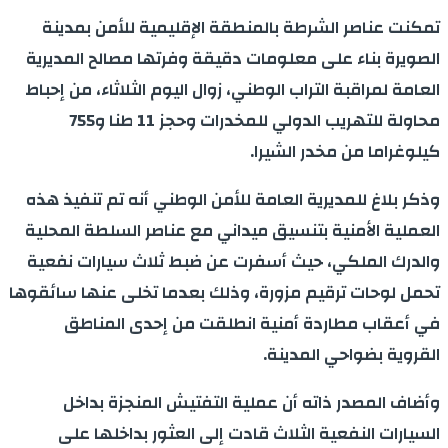
تمكنت عناصر الشرطة بالمنطقة الإقليمية للأمن بمدينة
الصويرة بناء على معلومات دقيقة وفرتها مصالح المديرية
العامة لمراقبة التراب الوطني، زوال اليوم الثلاثاء، من إحباط
محاولة للتهريب الدولي للمخدرات وحجز 11 طنا و755
كيلوغراما من مخدر الشيرا.
وذكر بلاغ للمديرية العامة للأمن الوطني أنه تم تنفيذ هذه
العملية الأمنية بتنسيق ميداني مع عناصر السلطة المحلية
والدرك الملكي، حيث أسفرت عن ضبط ثلاث سيارات نفعية
تحمل لوحات ترقيم مزورة، وذلك بعدما تخلى عنها سائقوها
في أعقاب مطاردة أمنية انطلقت من إحدى المناطق
القروية بضواحي المدينة.
وأضاف المصدر ذاته أن عملية التفتيش المنجزة بداخل
السيارات النفعية الثلاث قادت إلى العثور بداخلها على