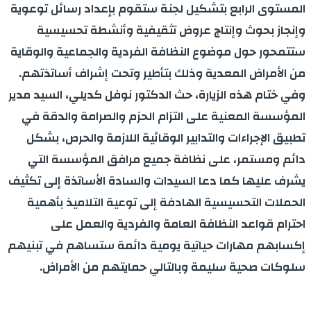
المستوى الرابع بتشكيل لجنة ستقوم بإعداد رسائل توعوية
وإنجاز بحوث وإنتاج عروض تثقيفية وأنشطة تحسيسية
ستتمحور حول موضوع النظافة الفردية والجماعية والوقاية
من الأمراض المعدية وذلك بتأطير وتحت إشراف أساتذتهم.
وفي ختام هذه الزيارة، حث الدكتور نوفل كديلي، السيد مدير
المؤسسة المعنية على التزام الحزم والصرامة والدقة في
تطبيق الإجراءات والتدابير الوقائية اللازمة والحرص، بشكل
دائم ومستمر، على نظافة جميع مرافق المؤسسة التي
يشرف عليها كما دعا السيدات والسادة الأساتذة إلى تكثيف
الحملات التحسيسية الهادفة إلى توعية التلاميذ بأهمية
احترام قواعد النظافة العامة والفردية والعمل على
إكسابهم مهارات حياتية يومية دائمة ستساهم في تبنيهم
سلوكات صحية سليمة وبالتالي حمايتهم من الأمراض.