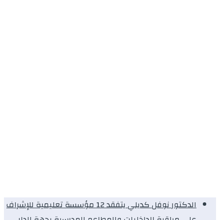
الدكتور نوفل كديلي يتفقد 12 مؤسسة تعليمية للإشراف
على مراقبة الداخليات والمطاعم المدرسية بجهة الدار