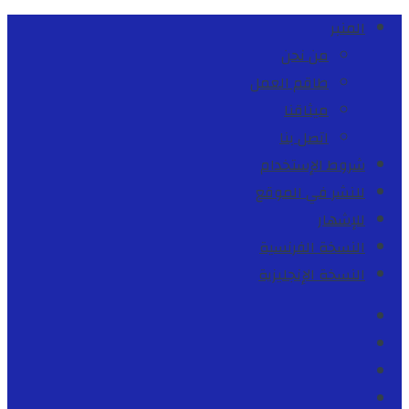
المنبر
من نحن
طاقم العمل
ميثاقنا
اتصل بنا
شروط الإستخدام
للنشر في الموقع
للإشهار
النسخة الفرنسية
النسخة الإنجليزية
Facebook
Youtube
Twitter
instagram