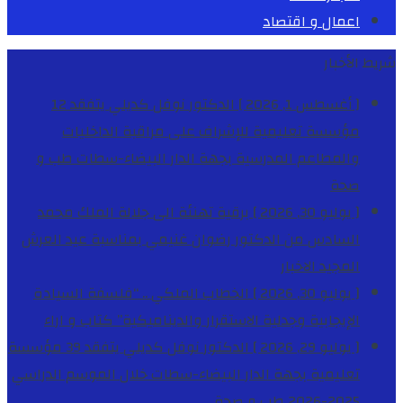
اعمال و اقتصاد
شريط الأخبار
[ أغسطس 1, 2026 ]
الدكتور نوفل كديلي يتفقد 12
مؤسسة تعليمية للإشراف على مراقبة الداخليات
والمطاعم المدرسية بجهة الدار البيضاء-سطات
طب و
صحة
[ يوليو 30, 2026 ]
برقية تهنئة الى جلالة الملك محمد
السادس من الدكتور رضوان غنيمي بمناسبة عيد العرش
المجيد
الاخبار
[ يوليو 30, 2026 ]
الخطاب الملكي .. “فلسفة السيادة
الإيجابية وجدلية الاستقرار والديناميكية”
كتاب و اراء
[ يوليو 29, 2026 ]
الدكتور نوفل كديلي يتفقد 39 مؤسسة
تعليمية بجهة الدار البيضاء-سطات خلال الموسم الدراسي
2025-2026
طب و صحة