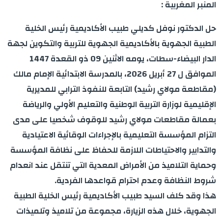
المنبر المغربية :
حل الدكتور نوفل كديلي طبيب الأكاديمية رئيس الخلية
الطبية الجهوية بالأكاديمية الجهوية للتربية والتكوين لجهة
الدار البيضاء-سطات، يومه الاثنين 09 ذو القعدة 1447
الموافق ل 27 أبريل 2026، بالمدرسة الابتدائية الإمام مالك
(مقاطعة مولاي رشيد) التابعة للنفوذ الترابي للمديرية
الإقليمية لوزارة التربية الوطنية والتعليم الأولي والرياضة
بعمالة مقاطعات مولاي رشيد للوقوف شخصيا على مدى
التزام المؤسسة التعليمية بالإجراءات الوقائية الاعتيادية
والتدابير والاحتياطات اللازمة للحفاظ على نظافة المؤسسة
وحماية التلاميذ من الأمراض المعدية التي تنتقل عند انعدام
شروط النظافة وعدم احترام قواعدها الفردية.
هذا وقد كلف السيد طبيب الأكاديمية رئيس الخلية الطبية
الجهوية، خلال هذه الزيارة، مجموعة من تلاميذ وتلميذات