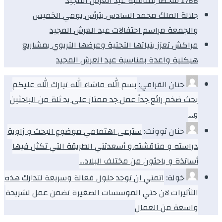
1788 شخصا بمناسبة عيد العرش المجيد
جلالة الملك محمد السادس يترأس يومي الخميس
والجمعة مراسم احتفالات عيد العرش المجيد
مراكش تعزز بنياتها التحتية وعرضها التربوي بمشاريع
هيكلية واعدة بمناسبة عيد العرش المجيد
حنان القرافي:
بسم الله ماشاء الله تبارك الله عليكم
بحث ضخم رائع جداً عمل جد ممتاز على يد ثلة من الباحثين
و…
حنان توونت:
سترعى اهتمامي موضوع البحث و زاوية
دراسته و مناقشته.و أسعدتني الطريقة التي تكثل فيها
أساتذة و باحثون من مختلف البلاد…
خولة:
اتمني ان توجد حلول فعالة وسريعة لتدارك هذه
الثأثيرات لان حتي الموسسات الصغيرة تضمن عمل لشريحة
واسعة من العمال