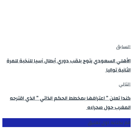
السابق
الأهلي السعودي يتوج بلقب دوري أبطال آسيا للنخبة للمرة
الثانية تواليا
التالي
كندا تعلن ” اعترافها بمخطط الحكم الذاتي ” الذي اقترحه
المغرب حول صحراءه
قم بكتابة اول تعليق