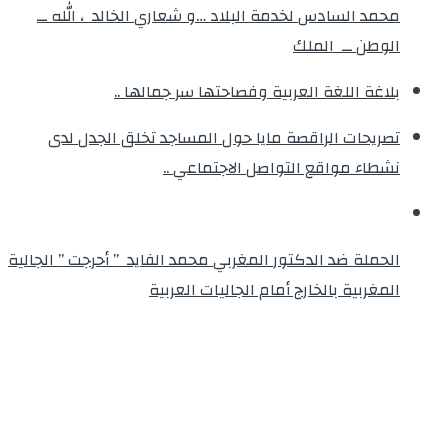
محمد السادس لخدمة البلاد …و شعاري الخالد ، الله ــ
الوطن ــ الملك
بلاغة اللغة العربية وفصاحتها سر جمالها ..
تصريحات الراقصة مايا حول المساجد تخلق الجدل لدى
نشطاء مواقع التواصل الاجتماعي ..
الحملة ضد الدكتور المغربي محمد الفايد ” أحرجت ” الجالية
المغربية بالخارج أمام الجاليات العربية