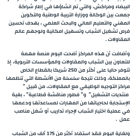
البيضاء ومراكش، والتي تم انشاؤها في إطار شراكة
جمعت بين الوكالة ووزارة التربية الوطنية والتكوين
المهني والتعليم العالي والبحث العلمي ، بهدف تحسين
فرص تشغيل الشباب وتسهيل امكانية ولوجهم عالم
المقاولات .
وأضافت أن هذه المراكز أضحت اليوم منصة مهمة
للتعاون بين الشباب والمقاولات والمؤسسات التربوية، إذ
تتوفر حاليا على أكثر من 250 شريكا بالقطاع الخاص
بالمملكة، وذلك نتيجة سلسلة من الأنشطة التي تنظمها
مراكز التوجيه الوظيفي مع المقاولات، من قبيل ”
منتديات التشغيل” و” فطور مناقشة قطاعية” ، بغية
الإستجابة لحاجياتها من المهارات لمساعدتها ودعمها
في عملية اختيار الشباب لإجراء تداريب أو شغل مناصب
عمل .
ولغاية اليوم فقد استفاد أكثر من 175 ألف من الشباب