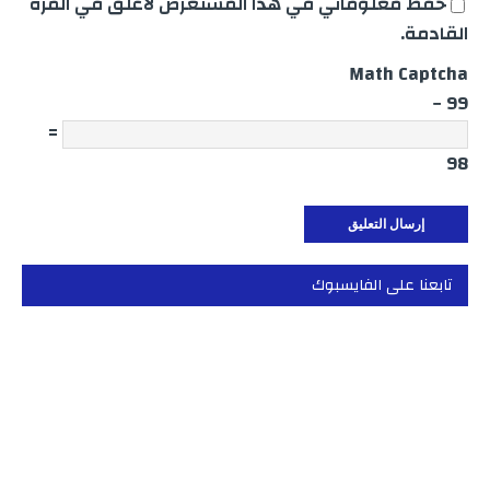
حفظ معلوماتي في هذا المستعرض لأعلق في المرة
القادمة.
Math Captcha
99 −
=
98
تابعنا على الفايسبوك