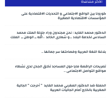
الأكثر مشاهدة
كورونا بين الواقع الاجتماعي و التحديات الاقتصادية على
المؤسسات الاقتصادية الصغيرة
الدكتور محمد الفايد : نحن مجندون وراء جلالة الملك محمد
السادس لخدمة البلاد …و شعاري الخالد ، الله ــ الوطن ــ الملك
بلاغة اللغة العربية وفصاحتها سر جمالها ..
تصريحات الراقصة مايا حول المساجد تخلق الجدل لدى نشطاء
مواقع التواصل الاجتماعي ..
الحملة ضد الدكتور المغربي محمد الفايد ” أحرجت ” الجالية
المغربية بالخارج أمام الجاليات العربية