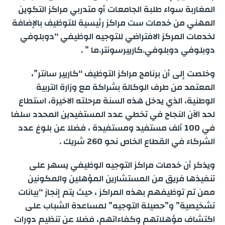
المغاربة سواء طلبة الجامعات أو متدربي مراكز التكوين
المهني من خدمات ست مراكز رئيسية للتوظيف بالإضافة
لخدمات المركز الافتراضي للتوجيه الوظيفي “دوبلوفي
دوبلوفي دوبلوفي.كارييرسونتر.ما ” .
وخلصت إلى أن برنامج مراكز التوظيف “كاريير سانتر”،
المعتمد من طرف الوكالة بشراكة مع وزارة التربية
الوطنية، الذي يدخل هذه السنة مرحلته الاخيرة، استطاع
لحد الآن النجاح في تخطي عدد المستفيدين المحدد سلفا
في 100 ألف مستفيد ومستفيدة ، فضلا عن بلوغ عدد
الشركاء في القطاع الخاص نحو 260 شريك .
ويذكر أن خدمات مراكز التوجيه الوظيفي يسهر على
تنفيذها فريق من المستشارين المؤهلين والمكونين
ممن تم توظيفهم بهذه المراكز ، حيث يتم إنجاز “بيانات
تشخيصية” و”حصيلة التوجيه” لمساعدة الشباب على
اكتشاف مؤهلاتهم وكفاءاتهم، فضلا عن تنظيم دورات