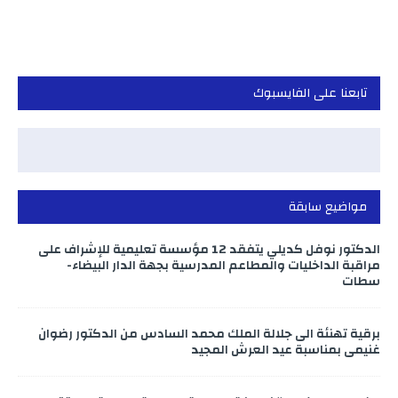
تابعنا على الفايسبوك
مواضيع سابقة
الدكتور نوفل كديلي يتفقد 12 مؤسسة تعليمية للإشراف على
مراقبة الداخليات والمطاعم المدرسية بجهة الدار البيضاء-
سطات
برقية تهنئة الى جلالة الملك محمد السادس من الدكتور رضوان
غنيمي بمناسبة عيد العرش المجيد