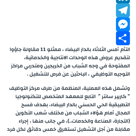
b
a
h
L
t
o
a
T
t
i
i
M
o
e
n
e
t
l
التأم أمس الثلاثاء بالدار البيضاء ، ممثلو 11 مقاولة جاؤوا
k
s
k
e
S
r
l
لتقديم عروض هذه الوحدات الانتاجية والخدماتية،
المفتوحة في وجه الشباب من الخريجين ومتدربي مراكز
A
e
e
s
h
التوجيه التوظيفي ، الباحثين عن فرص للتشغيل .
p
d
g
s
a
وتشمل هذه العملية، المنظمة من طرف مركز التوظيف
p
e
r
r
I
” كاريير سانتر ” التابع للمعهد المتخصص للتكنولوجيا
التطبيقية الحي الحسني بالدار البيضاء، بهدف فسح
n
a
n
e
المجال أمام هؤلاء الشباب من مختلف شعب التكوين
(التجارة، الصناعة والخدمات..)، في جانب منها ، إجراء
m
g
مقابلة من أجل التشغيل تستغرق خمس دقائق لكل فرد