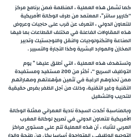
e
كما تشمل هذه العملية ، المنظمة ضمن برنامج مركز
r
“كاريير سانتر”، المعتمد من طرف الوكالة الأمريكية
للتعاون الدولي ، التعرف عن قرب على حاجيات وعروض
هذه المقاولات الفاعلة في مختلف القطاعات بما فيها
الصناعة والتكنولوجيات والنقل واللوجستيك وتدبير
المخازن والموارد البشرية وكذا التجارة والتسيير .
وتستهدف هذه العملية ، التي أطلق عليها ” يوم
التوظيف السريع “، أكثر من 200 مستفيد ومستفيدة
ممن تحذوهم الرغبة في تثمين مؤهلاتهم ومهاراتهم
التقنية وغير التقنية، وذلك من أجل الظفر بفرص حقيقية
للتدريب والتشغيل
وبالمناسبة أكدت السيدة نادية العمراني ممثلة الوكالة
الأمريكية للتعاون الدولي في تصريح لوكالة المغرب
العربي للأنباء ، أن هذه العملية تتم على مستوى مراكز
التوجيه الوظيفي، المتواجدة أساسا بكل من طنجة والدار