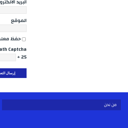
البريد الالكتر
الموقع
حفظ معلوم
ath Captcha
25 +
من نحن