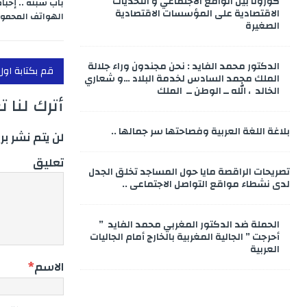
كورونا بين الواقع الاجتماعي و التحديات
باب سبتة .. إحبا
الاقتصادية على المؤسسات الاقتصادية
الهواتف المحمو
الصغيرة
الدكتور محمد الفايد : نحن مجندون وراء جلالة
قم بكتابة اول
الملك محمد السادس لخدمة البلاد …و شعاري
الخالد ، الله ــ الوطن ــ الملك
أترك لنا 
بلاغة اللغة العربية وفصاحتها سر جمالها ..
لن يتم نشر بر
تعليق
تصريحات الراقصة مايا حول المساجد تخلق الجدل
لدى نشطاء مواقع التواصل الاجتماعي ..
الحملة ضد الدكتور المغربي محمد الفايد ”
أحرجت ” الجالية المغربية بالخارج أمام الجاليات
العربية
الاسم
*