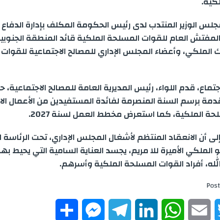
كية.
جلس الوزير المنتدب لدى رئيس الحكومة المكلف بإدارة الدفاع 
المفتش العام للقوات المسلحة الملكية قائد المنطقة الجنوبية
رك الملكي، وأعضاء المجلس الإداري للمصالح الاجتماعية للقوات
جتماع، قدم اللواء، رئيس المديرية العامة للمصالح الاجتماعية،
دمة برسم السنة المنصرمة لفائدة المستفيدين من الأعمال الا
حة الملكية، كما استعرض مخطط العمل لسنة 2027.
لى أن الانعقاد المنتظم لأشغال المجلس الإداري، تحت الرئاسة ا
الملكي الأميرة للا مريم، يجسد العناية السامية التي يحيط بها 
الله، أفراد القوات المسلحة الملكية وأسرهم.
Post
S
M
T
L
W
E
T