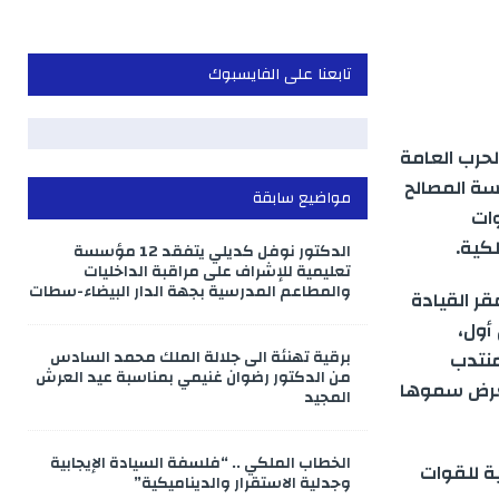
تابعنا على الفايسبوك
لحرب العامة
سة المصالح
مواضيع سابقة
وات
كية.
الدكتور نوفل كديلي يتفقد 12 مؤسسة
تعليمية للإشراف على مراقبة الداخليات
والمطاعم المدرسية بجهة الدار البيضاء-سطات
قر القيادة
أول،
منتدب
برقية تهنئة الى جلالة الملك محمد السادس
من الدكتور رضوان غنيمي بمناسبة عيد العرش
تعرض سموها
المجيد
الخطاب الملكي .. “فلسفة السيادة الإيجابية
ة للقوات
وجدلية الاستقرار والديناميكية”