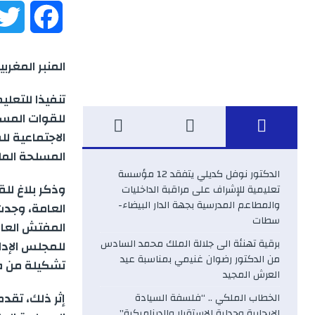
F
a
المنبر المغربية
c
تنفيذا للتعلي
e
للقوات المسل
الاجتماعية لل
b
المسلحة المل
الدكتور نوفل كديلي يتفقد 12 مؤسسة
o
وذكر بلاغ للق
تعليمية للإشراف على مراقبة الداخليات
والمطاعم المدرسية بجهة الدار البيضاء-
العامة، وجدت 
o
سطات
المفتش العام
k
برقية تهنئة الى جلالة الملك محمد السادس
للمجلس الإدا
من الدكتور رضوان غنيمي بمناسبة عيد
تشكيلة من فو
العرش المجيد
إثر ذلك، تقد
الخطاب الملكي .. “فلسفة السيادة
الإيجابية وجدلية الاستقرار والديناميكية”