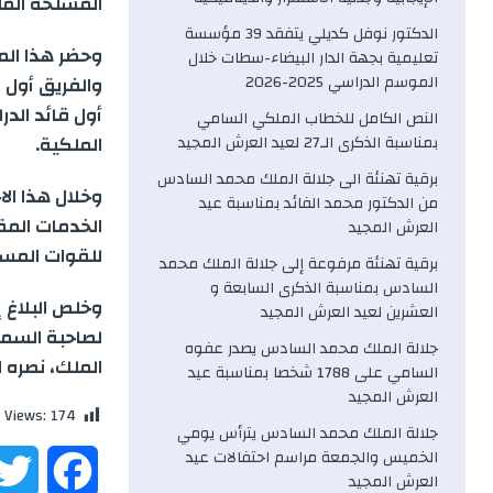
المسلحة المل
الدكتور نوفل كديلي يتفقد 39 مؤسسة
وحضر هذا الم
تعليمية بجهة الدار البيضاء-سطات خلال
الموسم الدراسي 2025-2026
والفريق أول 
أول قائد الد
النص الكامل للخطاب الملكي السامي
الملكية.
بمناسبة الذكرى الـ27 لعيد العرش المجيد
برقية تهنئة الى جلالة الملك محمد السادس
وخلال هذا الا
من الدكتور محمد الفائد بمناسبة عيد
الخدمات المق
العرش المجيد
للقوات المسل
برقية تهنئة مرفوعة إلى جلالة الملك محمد
السادس بمناسبة الذكرى السابعة و
وخلص البلاغ إ
العشرين لعيد العرش المجيد
لصاحبة السمو 
جلالة الملك محمد السادس يصدر عفوه
الملك، نصره 
السامي على 1788 شخصا بمناسبة عيد
العرش المجيد
 Views:
174
جلالة الملك محمد السادس يترأس يومي
الخميس والجمعة مراسم احتفالات عيد
F
العرش المجيد