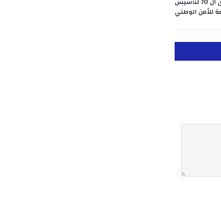
ولاية أمن الدار البيضاء تحتفي بالذكرى ال 70 لتأسيس
مة للأمن الوطني