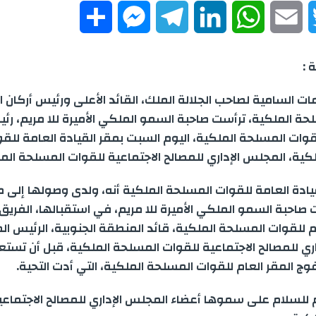
S
M
T
L
W
E
T
h
e
e
i
h
m
w
 :
a
s
l
n
a
a
i
مات السامية لصاحب الجلالة الملك، القائد الأعلى ورئيس أركان ا
r
s
e
k
t
i
t
حة الملكية، ترأست صاحبة السمو الملكي الأميرة للا مريم، رئي
قوات المسلحة الملكية، اليوم السبت بمقر القيادة العامة للق
e
e
g
e
s
l
t
كية، المجلس الإداري للمصالح الاجتماعية للقوات المسلحة المل
n
r
d
A
e
يادة العامة للقوات المسلحة الملكية أنه، ولدى وصولها إلى م
صاحبة السمو الملكي الأميرة للا مريم، في استقبالها، الفريق 
g
a
I
p
r
 للقوات المسلحة الملكية، قائد المنطقة الجنوبية، الرئيس ال
e
m
n
p
ري للمصالح الاجتماعية للقوات المسلحة الملكية، قبل أن تس
ج المقر العام للقوات المسلحة الملكية، التي أدت التحية.
r
م للسلام على سموها أعضاء المجلس الإداري للمصالح الاجتماعي