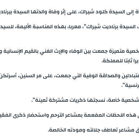
لى السيدة كلود شيراك، على إثر وفاة والدتها السيدة بيرناد
تكن، السيدة برناديت شيراك”، معربا، بهذه المناسبة الأليمة، للس
ة متميزة جمعت بين الوفاء والإرث الغني بالقيم الإنسانية و
 ثابتا للمملكة.
المتبادلين والصداقة الوفية التي جمعت، على مر السنين، أسرتك
رنسية”.
دة شخصية خاصة، نسجتها ذكريات مشتركة ثمينة”.
هذه اللحظات المفعمة بمشاعر الترحم واستحضار ذكرى الفقيدة
ق مشاعر تعاطف جلالته ومودته الخالصة.