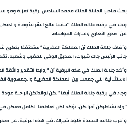
بعث صاحب الجلالة الملك محمد السادس برقية تعزية ومواساة إ
وجاء في برقية جلالة الملك “تلقينا ببالغ التأثر نبأ وفاة والد
عن أصدق التعازي وعبارات المواساة.
وأضاف جلالة الملك أن المملكة المغربية “ستحتفظ بذكرى شخصي
جانب الرئيس جاك شيراك، الصديق الوفي للمغرب وشعبه، تقديرا
وأكد جلالة الملك في هذه البرقية أن “روابط التقدير والثقة 
الاستثنائية التي جمعت بين المملكة المغربية والجمهورية الف
وجاء في برقية جلالة الملك أيضا “نكن لوالدتكن الراحلة مو
“وإذ نشاطركن أحزانكن، نؤكد لكن تعاطفنا الكامل معكن في 
وأعرب جلالته للسيدة كلود شيراك، في هذه البرقية، عن أصد