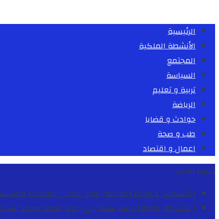
الرئيسية
الأنشطة الملكية
المجتمع
السياسة
تربية و تعليم
الرياضة
حوادث و قضايا
طب و صحة
اعمال و اقتصاد
شريط الأخبار
[ أغسطس 1, 2026 ]
الدكتور نوفل كديلي يتفقد 12 مؤسسة تعليمية للإشراف على مراقبة الداخليات والمطاعم المدرسية بجهة الدار البيضاء-سطات
[ يوليو 30, 2026 ]
برقية تهنئة الى جلالة الملك محمد السا