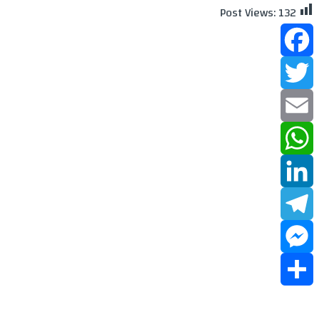
Post Views:
132
Facebook
Twitter
Email
WhatsApp
LinkedIn
Telegram
Messenger
Share