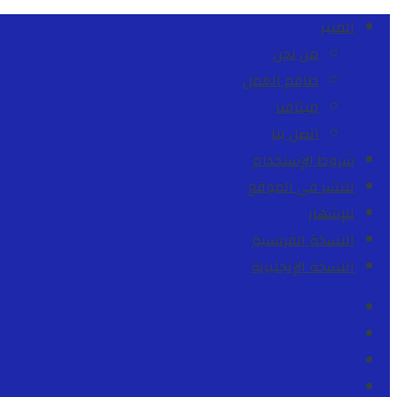
المنبر
من نحن
طاقم العمل
ميثاقنا
اتصل بنا
شروط الإستخدام
للنشر في الموقع
للإشهار
النسخة الفرنسية
النسخة الإنجليزية
Facebook
Youtube
Twitter
instagram