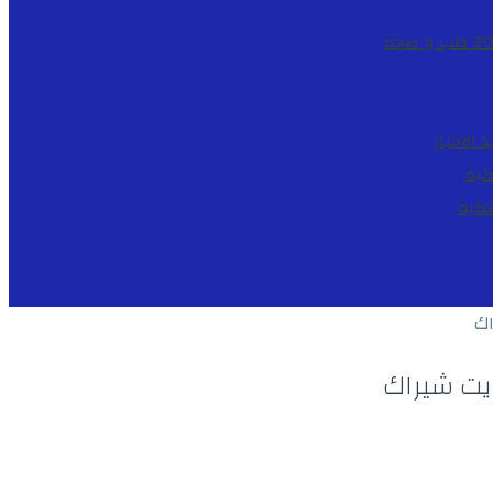
طب و صحة
د
الاخبار
كية
لكية
اك
ديت شيراك