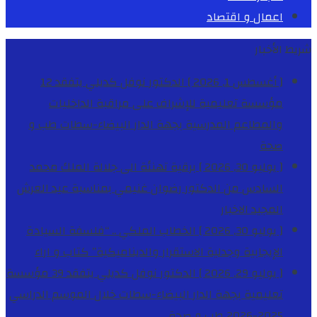
اعمال و اقتصاد
شريط الأخبار
[ أغسطس 1, 2026 ]
الدكتور نوفل كديلي يتفقد 12
مؤسسة تعليمية للإشراف على مراقبة الداخليات
والمطاعم المدرسية بجهة الدار البيضاء-سطات
طب و
صحة
[ يوليو 30, 2026 ]
برقية تهنئة الى جلالة الملك محمد
السادس من الدكتور رضوان غنيمي بمناسبة عيد العرش
المجيد
الاخبار
[ يوليو 30, 2026 ]
الخطاب الملكي .. “فلسفة السيادة
الإيجابية وجدلية الاستقرار والديناميكية”
كتاب و اراء
[ يوليو 29, 2026 ]
الدكتور نوفل كديلي يتفقد 39 مؤسسة
تعليمية بجهة الدار البيضاء-سطات خلال الموسم الدراسي
2025-2026
طب و صحة