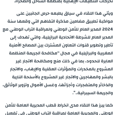
تحركات التنظيمات الإرهابية بمنطقة الساحل والصحراء.
ويأتي هذا اللقاء في سياق يطبعه حرص الجانبين على
مواكبة تطبيق مضامين مذكرة التفاهم التي وقعها سنة
2024 المدير العام للأمن الوطني ولمراقبة التراب الوطني مع
المدير العام للشرطة الاتحادية البرازيلية، والتي تهدف إلى
تأطير وتطوير قنوات التعاون المشترك بين المصالح الأمنية
المغربية والبرازيلية في مجال “مكافحة الجريمة المنظمة
العابرة للحدود، بما في ذلك منع ومكافحة الاتجار غير
المشروع بالمخدرات والمؤثرات العقلية والإرهاب، والاتجار
بالبشر والمهاجرين والاتجار غير المشروع بالأسلحة النارية
والذخائر والمتفجرات وأجزائها، وغسل الأموال وتزوير الوثائق،
والجريمة السيبرانية..”.
كما يبرز هذا اللقاء مدى انخراط قطب المديرية العامة للأمن
الوطني والمديرية العامة لمراقبة التراب الوطني في تفعيل