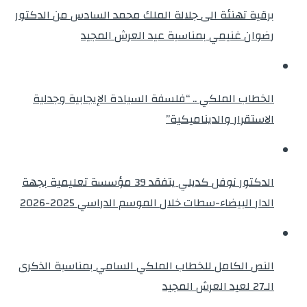
برقية تهنئة الى جلالة الملك محمد السادس من الدكتور
رضوان غنيمي بمناسبة عيد العرش المجيد
الخطاب الملكي .. “فلسفة السيادة الإيجابية وجدلية
الاستقرار والديناميكية”
الدكتور نوفل كديلي يتفقد 39 مؤسسة تعليمية بجهة
الدار البيضاء-سطات خلال الموسم الدراسي 2025-2026
النص الكامل للخطاب الملكي السامي بمناسبة الذكرى
الـ27 لعيد العرش المجيد