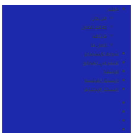
المنبر
من نحن
طاقم العمل
ميثاقنا
اتصل بنا
شروط الإستخدام
للنشر في الموقع
للإشهار
النسخة الفرنسية
النسخة الإنجليزية
Facebook
Youtube
Twitter
instagram