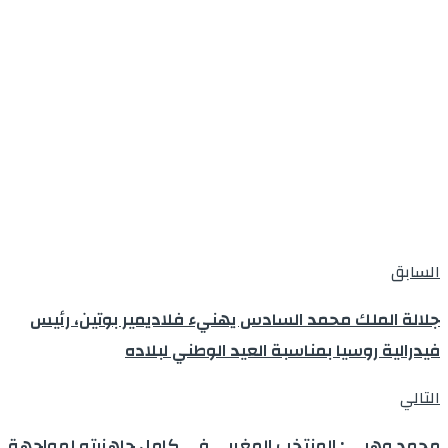
السابق
جلالة الملك محمد السادس يهنيء فلاديمير بوتين، رئيس
فيدرالية روسيا بمناسبة العيد الوطني لبلاده
التالي
محمد وهبي : المنتخب المغربي في كامل جاهزيته لمواجهة