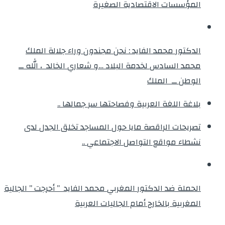
المؤسسات الاقتصادية الصغيرة
الدكتور محمد الفايد : نحن مجندون وراء جلالة الملك
محمد السادس لخدمة البلاد …و شعاري الخالد ، الله ــ
الوطن ــ الملك
بلاغة اللغة العربية وفصاحتها سر جمالها ..
تصريحات الراقصة مايا حول المساجد تخلق الجدل لدى
نشطاء مواقع التواصل الاجتماعي ..
الحملة ضد الدكتور المغربي محمد الفايد ” أحرجت ” الجالية
المغربية بالخارج أمام الجاليات العربية