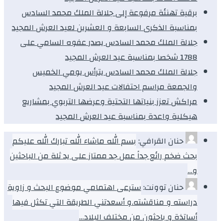
برقية تهنئة مرفوعة إلى جلالة الملك محمد السادس
بمناسبة الذكرى السابعة و العشرين لعيد العرش المجيد
جلالة الملك محمد السادس يصدر عفوه السامي على
1788 شخصا بمناسبة عيد العرش المجيد
جلالة الملك محمد السادس يترأس يومي الخميس
والجمعة مراسم احتفالات عيد العرش المجيد
مراكش تعزز بنياتها التحتية وعرضها التربوي بمشاريع
هيكلية واعدة بمناسبة عيد العرش المجيد
حنان القرافي:
بسم الله ماشاء الله تبارك الله عليكم
بحث ضخم رائع جداً عمل جد ممتاز على يد ثلة من الباحثين
و…
حنان توونت:
سترعى اهتمامي موضوع البحث و زاوية
دراسته و مناقشته.و أسعدتني الطريقة التي تكثل فيها
أساتذة و باحثون من مختلف البلاد…