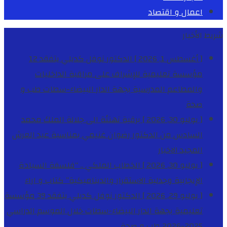
اعمال و اقتصاد
شريط الأخبار
[ أغسطس 1, 2026 ]
الدكتور نوفل كديلي يتفقد 12
مؤسسة تعليمية للإشراف على مراقبة الداخليات
والمطاعم المدرسية بجهة الدار البيضاء-سطات
طب و
صحة
[ يوليو 30, 2026 ]
برقية تهنئة الى جلالة الملك محمد
السادس من الدكتور رضوان غنيمي بمناسبة عيد العرش
المجيد
الاخبار
[ يوليو 30, 2026 ]
الخطاب الملكي .. “فلسفة السيادة
الإيجابية وجدلية الاستقرار والديناميكية”
كتاب و اراء
[ يوليو 29, 2026 ]
الدكتور نوفل كديلي يتفقد 39 مؤسسة
تعليمية بجهة الدار البيضاء-سطات خلال الموسم الدراسي
2025-2026
طب و صحة