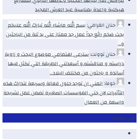
مراكش تعزز بنياتها التحتية وعرضها التربوي بمشاريع
هيكلية واعدة بمناسبة عيد العرش المجيد
حنان القرافي:
بسم الله ماشاء الله تبارك الله عليكم
بحث ضخم رائع جداً عمل جد ممتاز على يد ثلة من الباحثين
و…
حنان توونت:
سترعى اهتمامي موضوع البحث و زاوية
دراسته و مناقشته.و أسعدتني الطريقة التي تكثل فيها
أساتذة و باحثون من مختلف البلاد…
خولة:
اتمني ان توجد حلول فعالة وسريعة لتدارك هذه
الثأثيرات لان حتي الموسسات الصغيرة تضمن عمل لشريحة
واسعة من العمال
ابقى متصلا
Facebook