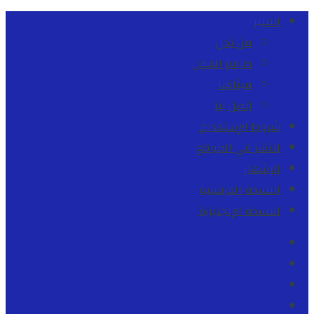
المنبر
من نحن
طاقم العمل
ميثاقنا
اتصل بنا
شروط الإستخدام
للنشر في الموقع
للإشهار
النسخة الفرنسية
النسخة الإنجليزية
Facebook
Youtube
Twitter
instagram