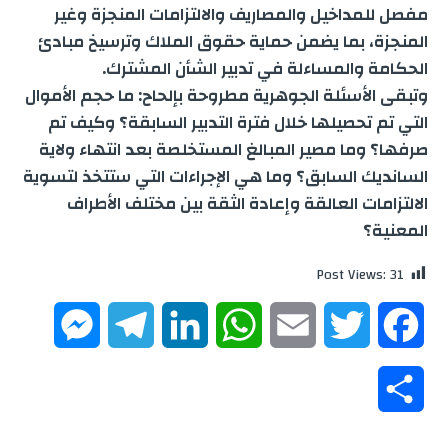
مفصل للمداخيل والمصاريف والالتزامات المنجزة وغير
المنجزة، بما يضمن حماية حقوق الملاك وترسيخ مبادئ
الحكامة والمساءلة في تدبير الشأن المشترك.
وتبقى الأسئلة الجوهرية مطروحة بإلحاح: ما حجم الأموال
التي تم تحصيلها خلال فترة التدبير السابقة؟ وكيف تم
صرفها؟ وما مصير المبالغ المستخلصة بعد انتهاء ولاية
السانديك السابق؟ وما هي الإجراءات التي ستتخذ لتسوية
الالتزامات العالقة وإعادة الثقة بين مختلف الأطراف
المعنية؟
Post Views:
31
M
T
L
W
E
T
F
e
e
i
h
m
w
a
S
s
l
n
a
a
i
c
h