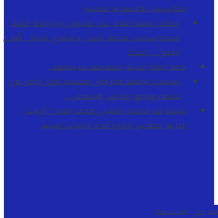
المؤسسات الاقتصادية الصغيرة
الدكتور محمد الفايد : نحن مجندون وراء جلالة الملك
محمد السادس لخدمة البلاد …و شعاري الخالد ، الله ــ
الوطن ــ الملك
بلاغة اللغة العربية وفصاحتها سر جمالها ..
تصريحات الراقصة مايا حول المساجد تخلق الجدل لدى
نشطاء مواقع التواصل الاجتماعي ..
الحملة ضد الدكتور المغربي محمد الفايد ” أحرجت ”
الجالية المغربية بالخارج أمام الجاليات العربية
عنا على الفايسبوك