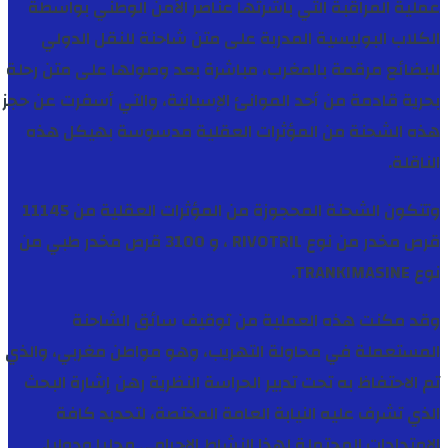
عملية المراقبة التي باشرتها عناصر الأمن الوطني بواسطة
الكلاب البوليسية المدربة على متن شاحنة للنقل الدولي
للبضائع مرقمة بالمغرب، مباشرة بعد وصولها على متن رحلة
بحرية قادمة من أحد الموانئ الإسبانية، والتي أسفرت عن حجز
هذه الشحنة من المؤثرات العقلية مدسوسة بهيكل هذه
الناقلة.
وتتكون الشحنة المحجوزة من المؤثرات العقلية من 11145
قرص مخدر من نوع RIVOTRIL ، و 3100 قرص مخدر طبي من
نوع TRANKIMASINE.
وقد مكنت هذه العملية من توقيف سائق الشاحنة
المستعملة في محاولة التهريب، وهو مواطن مغربي، والذي
تم الاحتفاظ به تحت تدبير الحراسة النظرية رهن إشارة البحث
الذي تشرف عليه النيابة العامة المختصة، لتحديد كافة
الامتدادات المحتملة لهذا النشاط الإجرامي محليا ودوليا.