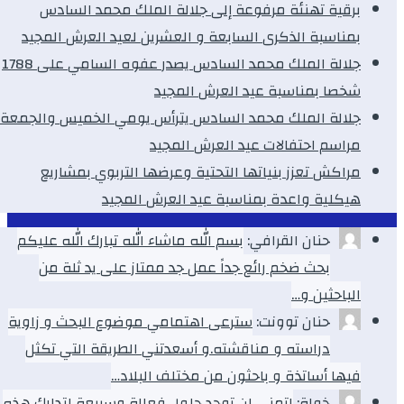
برقية تهنئة مرفوعة إلى جلالة الملك محمد السادس
بمناسبة الذكرى السابعة و العشرين لعيد العرش المجيد
جلالة الملك محمد السادس يصدر عفوه السامي على 1788
شخصا بمناسبة عيد العرش المجيد
جلالة الملك محمد السادس يترأس يومي الخميس والجمعة
مراسم احتفالات عيد العرش المجيد
مراكش تعزز بنياتها التحتية وعرضها التربوي بمشاريع
هيكلية واعدة بمناسبة عيد العرش المجيد
حنان القرافي:
بسم الله ماشاء الله تبارك الله عليكم
بحث ضخم رائع جداً عمل جد ممتاز على يد ثلة من
الباحثين و…
حنان توونت:
سترعى اهتمامي موضوع البحث و زاوية
دراسته و مناقشته.و أسعدتني الطريقة التي تكثل
فيها أساتذة و باحثون من مختلف البلاد…
خولة:
اتمني ان توجد حلول فعالة وسريعة لتدارك هذه