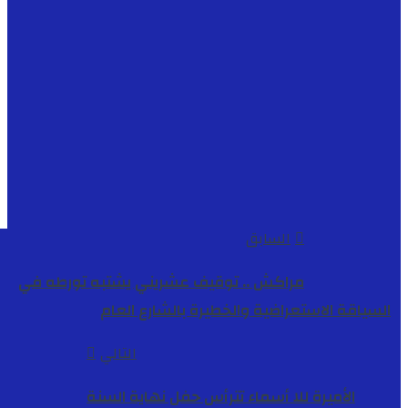
السابق
مراكش .. توقيف عشريني يشتبه تورطه في
السياقة الاستعراضية والخطيرة بالشارع العام
التالي
الأميرة للا أسماء تترأس حفل نهاية السنة