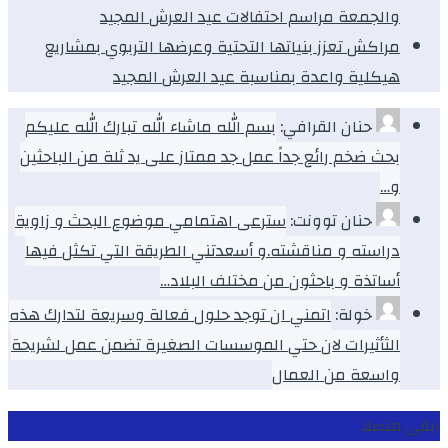
والجمعة مراسم احتفالات عيد العرش المجيد
مراكش تعزز بنياتها التحتية وعرضها التربوي بمشاريع
هيكلية واعدة بمناسبة عيد العرش المجيد
حنان القرافي:
بسم الله ماشاء الله تبارك الله عليكم
بحث ضخم رائع جداً عمل جد ممتاز على يد ثلة من الباحثين
و…
حنان توونت:
سترعى اهتمامي موضوع البحث و زاوية
دراسته و مناقشته.و أسعدتني الطريقة التي تكثل فيها
أساتذة و باحثون من مختلف البلاد…
خولة:
اتمني ان توجد حلول فعالة وسريعة لتدارك هذه
الثأثيرات لان حتي الموسسات الصغيرة تضمن عمل لشريحة
واسعة من العمال
ابقى متصلا