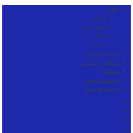
المنبر
من نحن
طاقم العمل
ميثاقنا
اتصل بنا
شروط الإستخدام
للنشر في الموقع
للإشهار
النسخة الفرنسية
النسخة الإنجليزية
Facebook
Youtube
Twitter
instagram