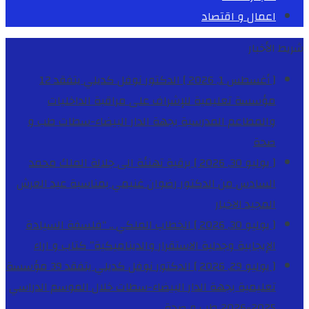
اعمال و اقتصاد
شريط الأخبار
[ أغسطس 1, 2026 ]
الدكتور نوفل كديلي يتفقد 12
مؤسسة تعليمية للإشراف على مراقبة الداخليات
والمطاعم المدرسية بجهة الدار البيضاء-سطات
طب و
صحة
[ يوليو 30, 2026 ]
برقية تهنئة الى جلالة الملك محمد
السادس من الدكتور رضوان غنيمي بمناسبة عيد العرش
المجيد
الاخبار
[ يوليو 30, 2026 ]
الخطاب الملكي .. “فلسفة السيادة
الإيجابية وجدلية الاستقرار والديناميكية”
كتاب و اراء
[ يوليو 29, 2026 ]
الدكتور نوفل كديلي يتفقد 39 مؤسسة
تعليمية بجهة الدار البيضاء-سطات خلال الموسم الدراسي
2025-2026
طب و صحة