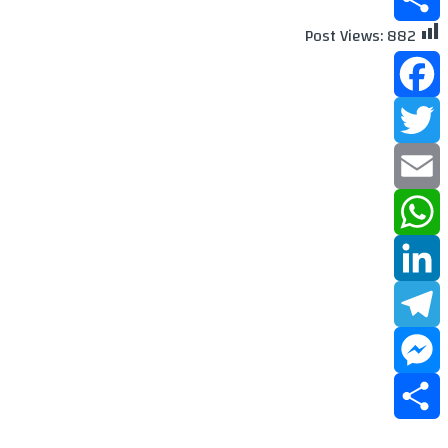
Post Views:
882
Share
Facebook
Twitter
Email
WhatsApp
LinkedIn
Telegram
Messenger
Share