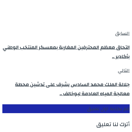
السابق
التحاق معظم المحترفين المغاربة بمعسكر المنتخب الوطني
بأكادير ..
التالي
جلالة الملك محمد السادس يشرف على تدشين محطة
معالجة المياه العادمة لبوخالف ..
قم بكتابة اول تعليق
أترك لنا تعليق