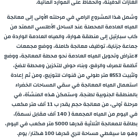
الغازات الدفيئة، والحفاظ على الموارد المائية
.
وشمل هذا المشروع الرامي في مرحلته الأولى إلى معالجة
المياه العادمة المحصلة عند الساحل الأطلسي الممتد من
كاب سبارتيل إلى منطقة هوارة، والمياه العادمة الواردة من
جماعة جزناية، توظيف معالجة كاملة، ووضع مجمعات
لاعتراض وتحويل المياه العادمة نحو محطة المعالجة، ووضع
أنظمة للصرف والرفع، وبناء حوض للتخزين ومحطة للضخ،
وتثبيت 8553 متر طولي من قنوات للتوزيع، ومن ثم إعادة
استعمال المياه المعالجة في سقي المساحات الخضراء
بالمنطقة الجنوبية لطنجة. وستمكن هذه المنشأة، في
مرحلة أولى، من معالجة حجم يقدر ب 11 ألف متر مكعب
في اليوم من المياه المجمعة ( 140 ألف مقابل نسمة)،
بطاقة للمعالجة الثلاثية قدرها 5000 متر مكعب في اليوم،
وهو ما سيغطي مساحة للري قدرها 100 هكتار/ يوم.