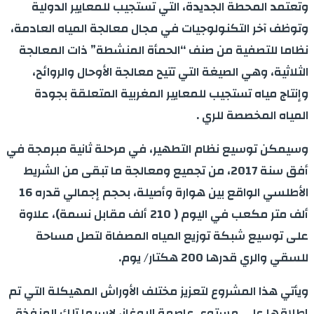
وتعتمد المحطة الجديدة، التي تستجيب للمعايير الدولية
وتوظف آخر التكنولوجيات في مجال معالجة المياه العادمة،
نظاما للتصفية من صنف “الحمأة المنشطة” ذات المعالجة
الثلاثية، وهي الصيغة التي تتيح معالجة الأوحال والروائح،
وإنتاج مياه تستجيب للمعايير المغربية المتعلقة بجودة
المياه المخصصة للري
.
وسيمكن توسيع نظام التطهير، في مرحلة ثانية مبرمجة في
أفق سنة 2017، من تجميع ومعالجة ما تبقى من الشريط
الأطلسي الواقع بين هوارة وأصيلة، بحجم إجمالي قدره 16
ألف متر مكعب في اليوم ( 210 ألف مقابل نسمة)، علاوة
على توسيع شبكة توزيع المياه المصفاة لتصل مساحة
للسقي والري قدرها 200 هكتار/ يوم
.
ويأتي هذا المشروع لتعزيز مختلف الأوراش المهيكلة التي تم
إطلاقها على مستوى عاصمة البوغاز، لاسيما تلك المنفذة