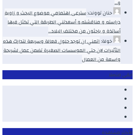
و…
حنان توونت:
سترعى اهتمامي موضوع البحث و زاوية
دراسته و مناقشته.و أسعدتني الطريقة التي تكثل فيها
أساتذة و باحثون من مختلف البلاد…
خولة:
اتمني ان توجد حلول فعالة وسريعة لتدارك هذه
الثأثيرات لان حتي الموسسات الصغيرة تضمن عمل لشريحة
واسعة من العمال
ابقى متصلا
Facebook
Youtube
Twitter
instagram
الأكثر مشاهدة