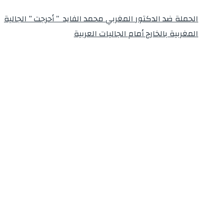
الحملة ضد الدكتور المغربي محمد الفايد ” أحرجت ” الجالية
المغربية بالخارج أمام الجاليات العربية