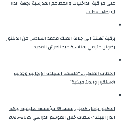
على مراقبة الداخليات والمطاعم المدرسية بجهة الدار
البيضاء-سطات
برقية تهنئة الى جلالة الملك محمد السادس من الدكتور
رضوان غنيمي بمناسبة عيد العرش المجيد
الخطاب الملكي .. “فلسفة السيادة الإيجابية وجدلية
الاستقرار والديناميكية”
الدكتور نوفل كديلي يتفقد 39 مؤسسة تعليمية بجهة
الدار البيضاء-سطات خلال الموسم الدراسي 2025-2026