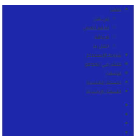
المنبر
من نحن
طاقم العمل
ميثاقنا
اتصل بنا
شروط الإستخدام
للنشر في الموقع
للإشهار
النسخة الفرنسية
النسخة الإنجليزية
Facebook
Youtube
Twitter
instagram