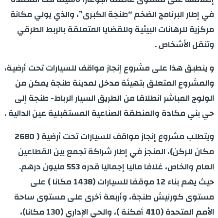
في إطار البرنامج الضخم “طنجة الكبرى”، والذي يولي مكانة
مركزية للرهانات البيئية وللقضايا المتعلقة بالربط الطرقي
وتنقل الأشخاص
.
و ينطبق هذا على مشروع إنجاز مواقف للسيارات تحت أرضية،
والمشروع المتعلق بتهيئة مدخل لمدينة طنجة يمكن من
الولوج المباشر انطلاقا من الطريق السيار الرباط- طنجة إلى
حي بني مكادة والمنطقة الصناعية المستقبلية عين الدالية
.
ويتطلب مشروع إنجاز مواقف للسيارات تحت أرضية ( 2680
مكان للركن)، المنجز في إطار شراكة تجمع بين القطاعين
العام والخاص، غلافا ماليا إجماليا قدره 553 مليون درهم.
حيث يهم بناء 12 موقفا للسيارات (1438 مكانا ) على
مستوى كورنيش طنجة، وأربعة أخرى على مستوى ساحة
الأمم المتحدة (410 أمكنة )، والحي الإداري (130 مكانا)،