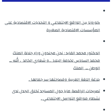
كورونا بين الواقع الاجتماعي و التحديات الاقتصادية على
المؤسسات الاقتصادية الصغيرة
الدكتور محمد الفايد : نحن مجندون وراء جلالة الملك
محمد السادس لخدمة البلاد …و شعاري الخالد ، الله ــ
الوطن ــ الملك
بلاغة اللغة العربية وفصاحتها سر جمالها ..
تصريحات الراقصة مايا حول المساجد تخلق الجدل لدى
نشطاء مواقع التواصل الاجتماعي ..