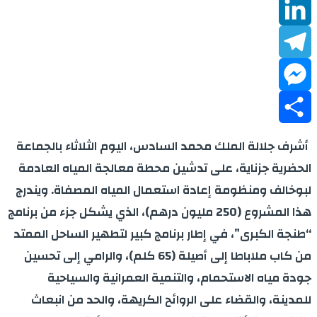
WhatsApp
LinkedIn
Telegram
Messenger
Share
أشرف جلالة الملك محمد السادس، اليوم الثلاثاء بالجماعة
الحضرية جزناية، على تدشين محطة معالجة المياه العادمة
لبوخالف ومنظومة إعادة استعمال المياه المصفاة. ويندرج
هذا المشروع (250 مليون درهم)، الذي يشكل جزء من برنامج
“طنجة الكبرى”، في إطار برنامج كبير لتطهير الساحل الممتد
من كاب ملاباطا إلى أصيلة (65 كلم)، والرامي إلى تحسين
جودة مياه الاستحمام، والتنمية العمرانية والسياحية
للمدينة، والقضاء على الروائح الكريهة، والحد من انبعاث