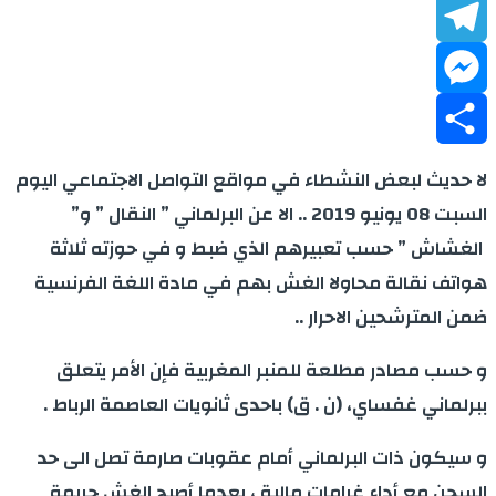
LinkedIn
Telegram
Messenger
Share
لا حديث لبعض النشطاء في مواقع التواصل الاجتماعي اليوم
السبت 08 يونيو 2019 .. الا عن البرلماني ” النقال ” و”
الغشاش ” حسب تعبيرهم الذي ضبط و في حوزته ثلاثة
هواتف نقالة محاولا الغش بهم في مادة اللغة الفرنسية
ضمن المترشحين الاحرار ..
و حسب مصادر مطلعة للمنبر المغربية فإن الأمر يتعلق
ببرلماني غفساي، (ن . ق) باحدى ثانويات العاصمة الرباط .
و سيكون ذات البرلماني أمام عقوبات صارمة تصل الى حد
السجن مع أداء غرامات مالية ، بعدما أصبح الغش جريمة