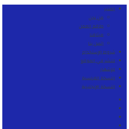
المنبر
من نحن
طاقم العمل
ميثاقنا
اتصل بنا
شروط الإستخدام
للنشر في الموقع
للإشهار
النسخة الفرنسية
النسخة الإنجليزية
Facebook
Youtube
Twitter
instagram