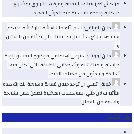
مراكش تعزز بنياتها التحتية وعرضها التربوي بمشاريع
هيكلية واعدة بمناسبة عيد العرش المجيد
حنان القرافي:
بسم الله ماشاء الله تبارك الله عليكم
بحث ضخم رائع جداً عمل جد ممتاز على يد ثلة من الباحثين
و…
حنان توونت:
سترعى اهتمامي موضوع البحث و زاوية
دراسته و مناقشته.و أسعدتني الطريقة التي تكثل فيها
أساتذة و باحثون من مختلف البلاد…
خولة:
اتمني ان توجد حلول فعالة وسريعة لتدارك هذه
الثأثيرات لان حتي الموسسات الصغيرة تضمن عمل لشريحة
واسعة من العمال
ابقى متصلا
Facebook