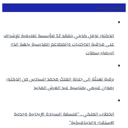
مواضيع سابقة
الدكتور نوفل كديلي يتفقد 12 مؤسسة تعليمية للإشراف
على مراقبة الداخليات والمطاعم المدرسية بجهة الدار
البيضاء-سطات
برقية تهنئة الى جلالة الملك محمد السادس من الدكتور
رضوان غنيمي بمناسبة عيد العرش المجيد
الخطاب الملكي .. “فلسفة السيادة الإيجابية وجدلية
الاستقرار والديناميكية”