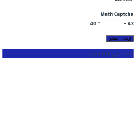
Math Captcha
= 40
43 −
تابعنا على الفايسبوك