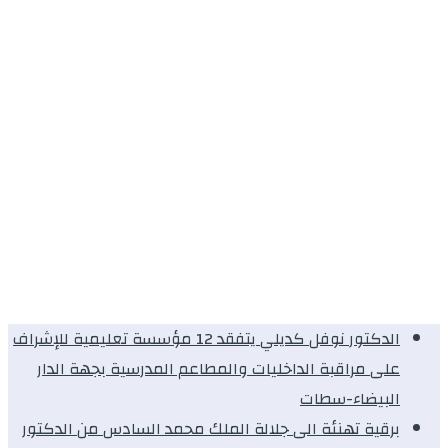
الدكتور نوفل كديلي يتفقد 12 مؤسسة تعليمية للإشراف
على مراقبة الداخليات والمطاعم المدرسية بجهة الدار
البيضاء-سطات
برقية تهنئة الى جلالة الملك محمد السادس من الدكتور