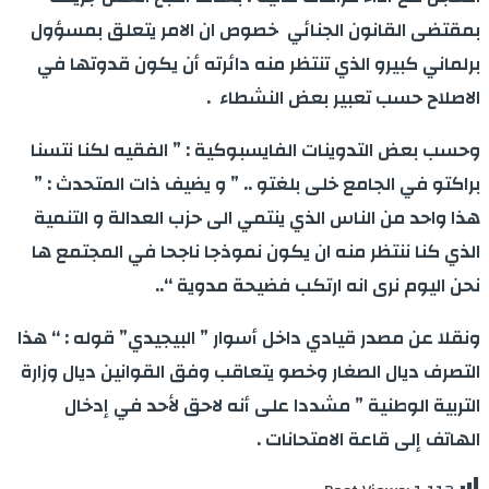
بمقتضى القانون الجنائي خصوص ان الامر يتعلق بمسؤول
برلماني كبيرو الذي تنتظر منه دائرته أن يكون قدوتها في
الاصلاح حسب تعبير بعض النشطاء .
وحسب بعض التدوينات الفايسبوكية : ” الفقيه لكنا نتسنا
براكتو في الجامع خلى بلغتو .. ” و يضيف ذات المتحدث : ”
هذا واحد من الناس الذي ينتمي الى حزب العدالة و التنمية
الذي كنا ننتظر منه ان يكون نموذجا ناجحا في المجتمع ها
نحن اليوم نرى انه ارتكب فضيحة مدوية “..
ونقلا عن مصدر قيادي داخل أسوار ” البيجيدي” قوله : “ هذا
التصرف ديال الصغار وخصو يتعاقب وفق القوانين ديال وزارة
التربية الوطنية ” مشددا على أنه لاحق لأحد في إدخال
الهاتف إلى قاعة الامتحانات .