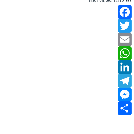
Post Views:
1٬112
Facebook
Twitter
Email
WhatsApp
LinkedIn
Telegram
Messenger
Share