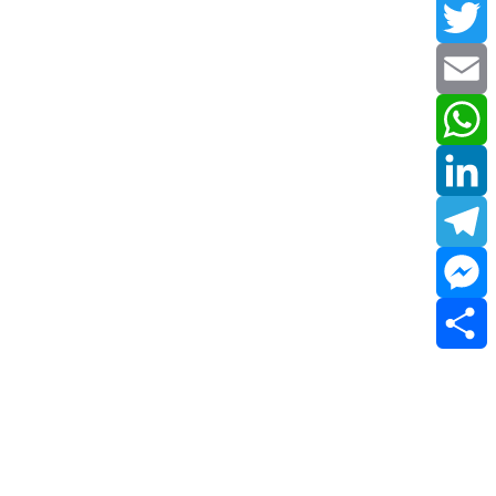
Facebook
Twitter
Email
WhatsApp
LinkedIn
Telegram
Messenger
Share