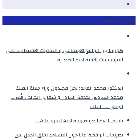
instagram
الأكثر مشاهدة
كورونا بين الواقع الاجتماعي و التحديات الاقتصادية على
المؤسسات الاقتصادية الصغيرة
الدكتور محمد الفايد : نحن مجندون وراء جلالة الملك
محمد السادس لخدمة البلاد …و شعاري الخالد ، الله ــ
الوطن ــ الملك
بلاغة اللغة العربية وفصاحتها سر جمالها ..
تصريحات الراقصة مايا حول المساجد تخلق الجدل لدى