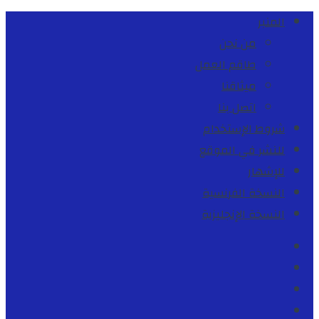
المنبر
من نحن
طاقم العمل
ميثاقنا
اتصل بنا
شروط الإستخدام
للنشر في الموقع
للإشهار
النسخة الفرنسية
النسخة الإنجليزية
Facebook
Youtube
Twitter
instagram