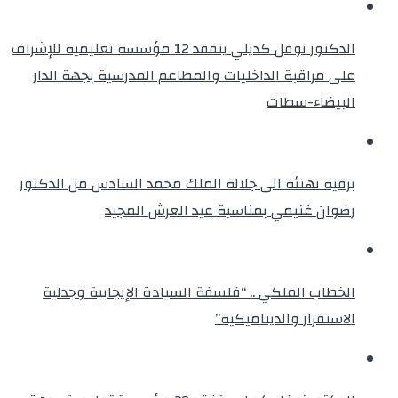
الدكتور نوفل كديلي يتفقد 12 مؤسسة تعليمية للإشراف
على مراقبة الداخليات والمطاعم المدرسية بجهة الدار
البيضاء-سطات
برقية تهنئة الى جلالة الملك محمد السادس من الدكتور
رضوان غنيمي بمناسبة عيد العرش المجيد
الخطاب الملكي .. “فلسفة السيادة الإيجابية وجدلية
الاستقرار والديناميكية”