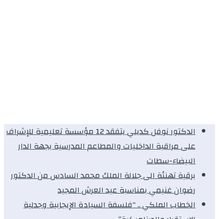
الدكتور نوفل كديلي يتفقد 12 مؤسسة تعليمية للإشراف
على مراقبة الداخليات والمطاعم المدرسية بجهة الدار
البيضاء-سطات
برقية تهنئة الى جلالة الملك محمد السادس من الدكتور
رضوان غنيمي بمناسبة عيد العرش المجيد
الخطاب الملكي .. “فلسفة السيادة الإيجابية وجدلية