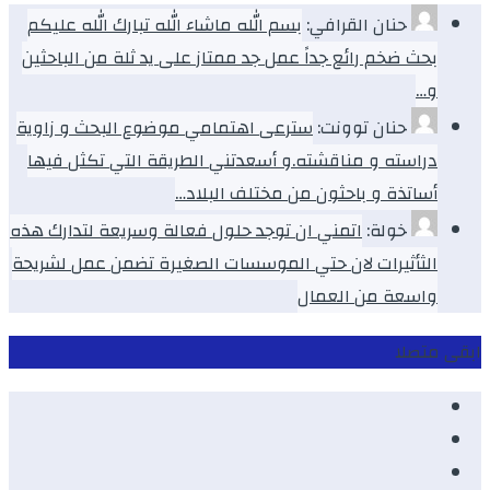
حنان القرافي:
بسم الله ماشاء الله تبارك الله عليكم
بحث ضخم رائع جداً عمل جد ممتاز على يد ثلة من الباحثين
و…
حنان توونت:
سترعى اهتمامي موضوع البحث و زاوية
دراسته و مناقشته.و أسعدتني الطريقة التي تكثل فيها
أساتذة و باحثون من مختلف البلاد…
خولة:
اتمني ان توجد حلول فعالة وسريعة لتدارك هذه
الثأثيرات لان حتي الموسسات الصغيرة تضمن عمل لشريحة
واسعة من العمال
ابقى متصلا
Facebook
Youtube
Twitter