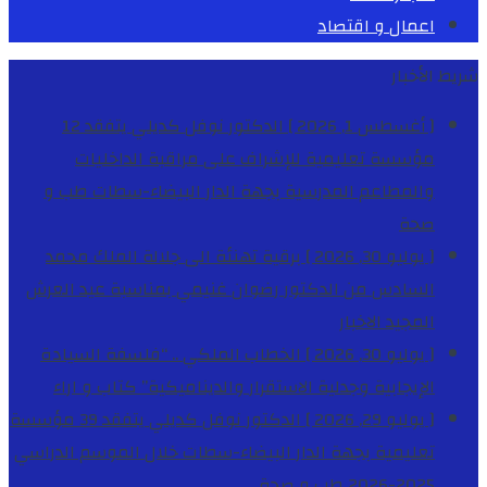
اعمال و اقتصاد
شريط الأخبار
[ أغسطس 1, 2026 ]
الدكتور نوفل كديلي يتفقد 12
مؤسسة تعليمية للإشراف على مراقبة الداخليات
والمطاعم المدرسية بجهة الدار البيضاء-سطات
طب و
صحة
[ يوليو 30, 2026 ]
برقية تهنئة الى جلالة الملك محمد
السادس من الدكتور رضوان غنيمي بمناسبة عيد العرش
المجيد
الاخبار
[ يوليو 30, 2026 ]
الخطاب الملكي .. “فلسفة السيادة
الإيجابية وجدلية الاستقرار والديناميكية”
كتاب و اراء
[ يوليو 29, 2026 ]
الدكتور نوفل كديلي يتفقد 39 مؤسسة
تعليمية بجهة الدار البيضاء-سطات خلال الموسم الدراسي
2025-2026
طب و صحة