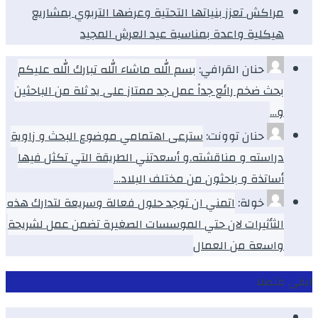
مراكش تعزز بنياتها التحتية وعرضها التربوي بمشاريع
هيكلية واعدة بمناسبة عيد العرش المجيد
حنان القرافي:
بسم الله ماشاء الله تبارك الله عليكم
بحث ضخم رائع جداً عمل جد ممتاز على يد ثلة من الباحثين
و…
حنان توونت:
سترعى اهتمامي موضوع البحث و زاوية
دراسته و مناقشته.و أسعدتني الطريقة التي تكثل فيها
أساتذة و باحثون من مختلف البلاد…
خولة:
اتمني ان توجد حلول فعالة وسريعة لتدارك هذه
الثأثيرات لان حتي الموسسات الصغيرة تضمن عمل لشريحة
واسعة من العمال
ابقى متصلا
Facebook