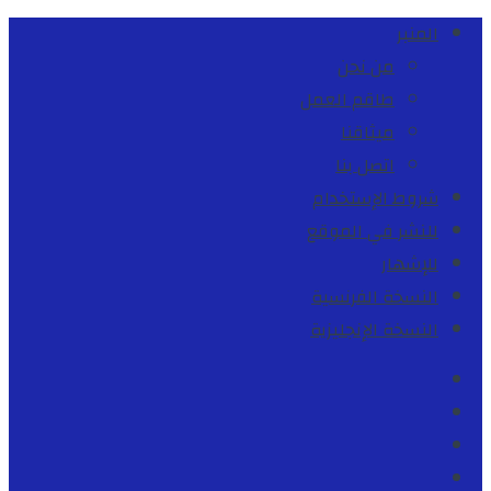
المنبر
من نحن
طاقم العمل
ميثاقنا
اتصل بنا
شروط الإستخدام
للنشر في الموقع
للإشهار
النسخة الفرنسية
النسخة الإنجليزية
Facebook
Youtube
Twitter
instagram