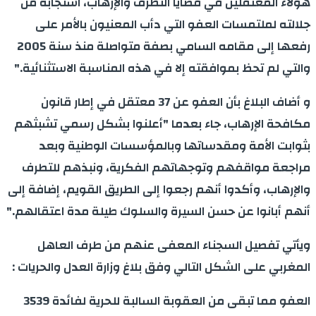
هؤلاء المعتقلين في قضايا التطرف والإرهاب، استجابة من
جلالته لملتمسات العفو التي دأب المعنيون بالأمر على
رفعها إلى مقامه السامي بصفة متواصلة منذ سنة 2005
والتي لم تحظ بموافقته إلا في هذه المناسبة الاستثنائية
".
و أضاف البلاغ بأن العفو عن 37 معتقل في إطار قانون
مكافحة الإرهاب، جاء بعدما "أعلنوا بشكل رسمي تشبثهم
بثوابت الأمة ومقدساتها وبالمؤسسات الوطنية وبعد
مراجعة مواقفهم وتوجهاتهم الفكرية، ونبذهم للتطرف
والإرهاب، وأكدوا أنهم رجعوا إلى الطريق القويم، إضافة إلى
أنهم أبانوا عن حسن السيرة والسلوك طيلة مدة اعتقالهم
".
ويأتي تفصيل السجناء المعفى عنهم من طرف العاهل
المغربي على الشكل التالي وفق بلاغ وزارة العدل والحريات
:
العفو مما تبقى من العقوبة السالبة للحرية لفائدة 3539