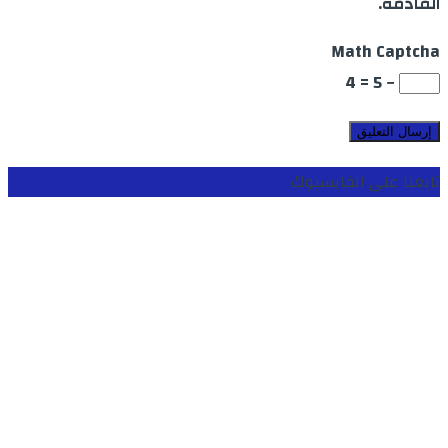
القادمة.
Math Captcha
− 5 = 4
تابعنا على الفايسبوك