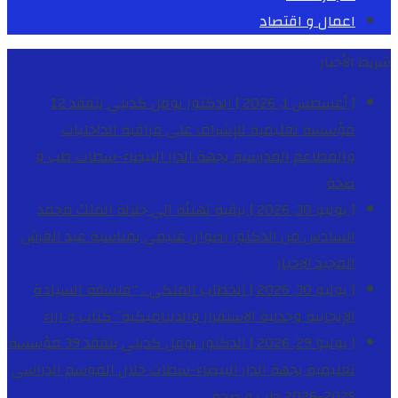
اعمال و اقتصاد
شريط الأخبار
[ أغسطس 1, 2026 ]
الدكتور نوفل كديلي يتفقد 12
مؤسسة تعليمية للإشراف على مراقبة الداخليات
والمطاعم المدرسية بجهة الدار البيضاء-سطات
طب و
صحة
[ يوليو 30, 2026 ]
برقية تهنئة الى جلالة الملك محمد
السادس من الدكتور رضوان غنيمي بمناسبة عيد العرش
المجيد
الاخبار
[ يوليو 30, 2026 ]
الخطاب الملكي .. “فلسفة السيادة
الإيجابية وجدلية الاستقرار والديناميكية”
كتاب و اراء
[ يوليو 29, 2026 ]
الدكتور نوفل كديلي يتفقد 39 مؤسسة
تعليمية بجهة الدار البيضاء-سطات خلال الموسم الدراسي
2025-2026
طب و صحة