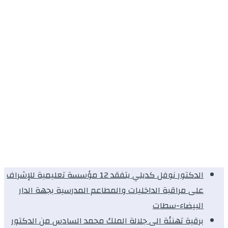
الدكتور نوفل كديلي يتفقد 12 مؤسسة تعليمية للإشراف
على مراقبة الداخليات والمطاعم المدرسية بجهة الدار
البيضاء-سطات
برقية تهنئة الى جلالة الملك محمد السادس من الدكتور