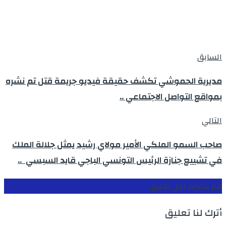
السابق
مديرية الحموشي تكشف حقيقة فيديو جريمة قتل تم نشره
بمواقع التواصل الاجتماعي ..
التالي
صاحب السمو الملكي الأمير مولاي رشيد يمثل جلالة الملك
في تشييع جنازة الرئيس التونسي الباجي قايد السبسي ..
قم بكتابة اول تعليق
أترك لنا تعليق