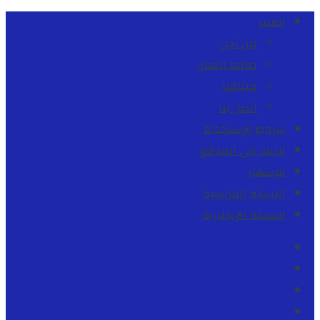
المنبر
من نحن
طاقم العمل
ميثاقنا
اتصل بنا
شروط الإستخدام
للنشر في الموقع
للإشهار
النسخة الفرنسية
النسخة الإنجليزية
Facebook
Youtube
Twitter
instagram