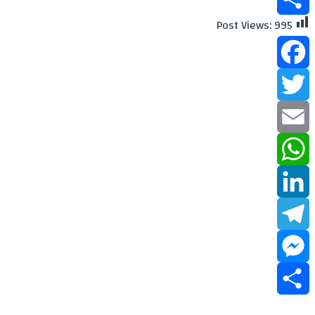
Post Views:
995
Share
Facebook
Twitter
Email
WhatsApp
LinkedIn
Telegram
Messenger
Share