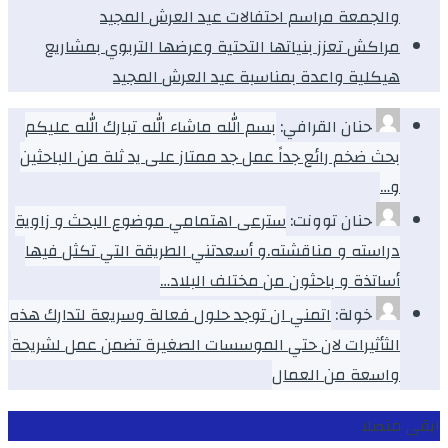
والجمعة مراسم احتفالات عيد العرش المجيد
مراكش تعزز بنياتها التحتية وعرضها التربوي بمشاريع
هيكلية واعدة بمناسبة عيد العرش المجيد
حنان القرافي:
بسم الله ماشاء الله تبارك الله عليكم
بحث ضخم رائع جداً عمل جد ممتاز على يد ثلة من الباحثين
و…
حنان توونت:
سترعى اهتمامي موضوع البحث و زاوية
دراسته و مناقشته.و أسعدتني الطريقة التي تكثل فيها
أساتذة و باحثون من مختلف البلاد…
خولة:
اتمني ان توجد حلول فعالة وسريعة لتدارك هذه
الثأثيرات لان حتي الموسسات الصغيرة تضمن عمل لشريحة
واسعة من العمال
ابقى متصلا