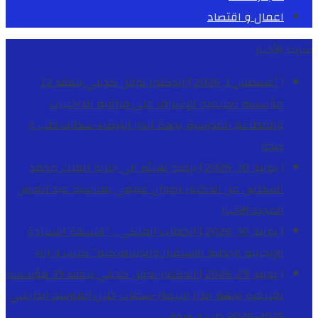
اعمال و اقتصاد
شريط الأخبار
[ أغسطس 1, 2026 ]
الدكتور نوفل كديلي يتفقد 12
مؤسسة تعليمية للإشراف على مراقبة الداخليات
والمطاعم المدرسية بجهة الدار البيضاء-سطات
طب و
صحة
[ يوليو 30, 2026 ]
برقية تهنئة الى جلالة الملك محمد
السادس من الدكتور رضوان غنيمي بمناسبة عيد العرش
المجيد
الاخبار
[ يوليو 30, 2026 ]
الخطاب الملكي .. “فلسفة السيادة
الإيجابية وجدلية الاستقرار والديناميكية”
كتاب و اراء
[ يوليو 29, 2026 ]
الدكتور نوفل كديلي يتفقد 39 مؤسسة
تعليمية بجهة الدار البيضاء-سطات خلال الموسم الدراسي
2025-2026
طب و صحة