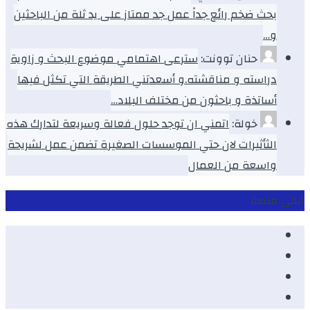
بحث ضخم رائع جداً عمل جد ممتاز على يد ثلة من الباحثين
و…
حنان توونت:
سترعى اهتمامي موضوع البحث و زاوية
دراسته و مناقشته.و أسعدتني الطريقة التي تكثل فيها
أساتذة و باحثون من مختلف البلاد…
خولة:
اتمني ان توجد حلول فعالة وسريعة لتدارك هذه
الثأثيرات لان حتي الموسسات الصغيرة تضمن عمل لشريحة
واسعة من العمال
ابقى متصلا
Facebook
Youtube
Twitter
instagram