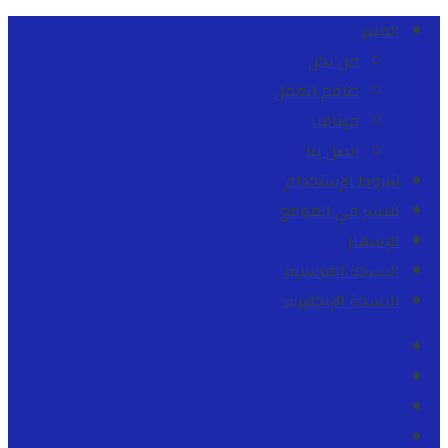
المنبر
من نحن
طاقم العمل
ميثاقنا
اتصل بنا
شروط الإستخدام
للنشر في الموقع
للإشهار
النسخة الفرنسية
النسخة الإنجليزية
Facebook
Youtube
Twitter
instagram