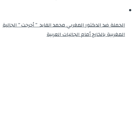
الحملة ضد الدكتور المغربي محمد الفايد ” أحرجت ” الجالية
المغربية بالخارج أمام الجاليات العربية