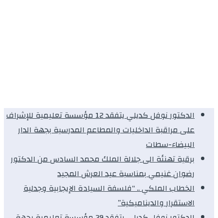
الدكتور نوفل كديلي يتفقد 12 مؤسسة تعليمية للإشراف
على مراقبة الداخليات والمطاعم المدرسية بجهة الدار
البيضاء-سطات
برقية تهنئة الى جلالة الملك محمد السادس من الدكتور
رضوان غنيمي بمناسبة عيد العرش المجيد
الخطاب الملكي .. “فلسفة السيادة الإيجابية وجدلية
الاستقرار والديناميكية”
الدكتور نوفل كديلي يتفقد 39 مؤسسة تعليمية بجهة