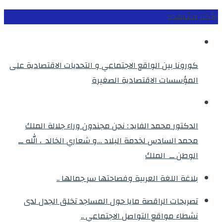
الأكثر مشاهدة
كورونا بين الواقع الاجتماعي و التحديات الاقتصادية على
المؤسسات الاقتصادية الصغيرة
الدكتور محمد الفايد : نحن مجندون وراء جلالة الملك
محمد السادس لخدمة البلاد …و شعاري الخالد ، الله ــ
الوطن ــ الملك
بلاغة اللغة العربية وفصاحتها سر جمالها ..
تصريحات الراقصة مايا حول المساجد تخلق الجدل لدى
نشطاء مواقع التواصل الاجتماعي ..