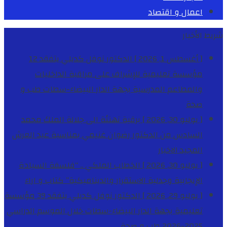
اعمال و اقتصاد
شريط الأخبار
[ أغسطس 1, 2026 ]
الدكتور نوفل كديلي يتفقد 12
مؤسسة تعليمية للإشراف على مراقبة الداخليات
والمطاعم المدرسية بجهة الدار البيضاء-سطات
طب و
صحة
[ يوليو 30, 2026 ]
برقية تهنئة الى جلالة الملك محمد
السادس من الدكتور رضوان غنيمي بمناسبة عيد العرش
المجيد
الاخبار
[ يوليو 30, 2026 ]
الخطاب الملكي .. “فلسفة السيادة
الإيجابية وجدلية الاستقرار والديناميكية”
كتاب و اراء
[ يوليو 29, 2026 ]
الدكتور نوفل كديلي يتفقد 39 مؤسسة
تعليمية بجهة الدار البيضاء-سطات خلال الموسم الدراسي
2025-2026
طب و صحة