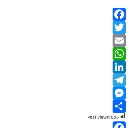
Facebook
Twitter
Email
WhatsApp
LinkedIn
Telegram
Messenger
Post Views:
896
Share