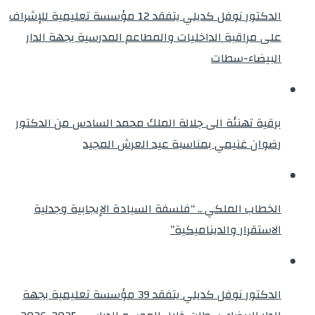
الدكتور نوفل كديلي يتفقد 12 مؤسسة تعليمية للإشراف
على مراقبة الداخليات والمطاعم المدرسية بجهة الدار
البيضاء-سطات
برقية تهنئة الى جلالة الملك محمد السادس من الدكتور
رضوان غنيمي بمناسبة عيد العرش المجيد
الخطاب الملكي .. “فلسفة السيادة الإيجابية وجدلية
الاستقرار والديناميكية”
الدكتور نوفل كديلي يتفقد 39 مؤسسة تعليمية بجهة