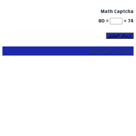
Math Captcha
= 80
74 +
تابعنا على الفايسبوك