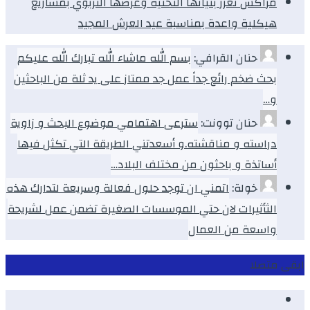
مراكش تعزز بنياتها التحتية وعرضها التربوي بمشاريع
هيكلية واعدة بمناسبة عيد العرش المجيد
حنان القرافي:
بسم الله ماشاء الله تبارك الله عليكم
بحث ضخم رائع جداً عمل جد ممتاز على يد ثلة من الباحثين
و…
حنان توونت:
سترعى اهتمامي موضوع البحث و زاوية
دراسته و مناقشته.و أسعدتني الطريقة التي تكثل فيها
أساتذة و باحثون من مختلف البلاد…
خولة:
اتمني ان توجد حلول فعالة وسريعة لتدارك هذه
الثأثيرات لان حتي الموسسات الصغيرة تضمن عمل لشريحة
واسعة من العمال
ابقى متصلا
Facebook