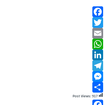
Facebook
Twitter
Email
WhatsApp
LinkedIn
Telegram
Messenger
Post Views:
917
Share