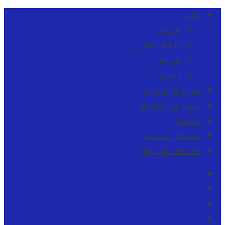
المنبر
من نحن
طاقم العمل
ميثاقنا
اتصل بنا
شروط الإستخدام
للنشر في الموقع
للإشهار
النسخة الفرنسية
النسخة الإنجليزية
Facebook
Youtube
Twitter
instagram