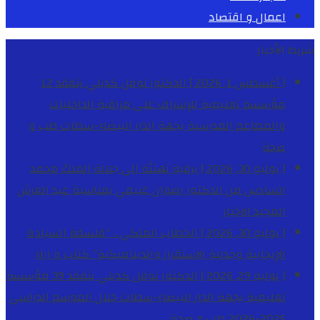
اعمال و اقتصاد
شريط الأخبار
[ أغسطس 1, 2026 ]
الدكتور نوفل كديلي يتفقد 12
مؤسسة تعليمية للإشراف على مراقبة الداخليات
والمطاعم المدرسية بجهة الدار البيضاء-سطات
طب و
صحة
[ يوليو 30, 2026 ]
برقية تهنئة الى جلالة الملك محمد
السادس من الدكتور رضوان غنيمي بمناسبة عيد العرش
المجيد
الاخبار
[ يوليو 30, 2026 ]
الخطاب الملكي .. “فلسفة السيادة
الإيجابية وجدلية الاستقرار والديناميكية”
كتاب و اراء
[ يوليو 29, 2026 ]
الدكتور نوفل كديلي يتفقد 39 مؤسسة
تعليمية بجهة الدار البيضاء-سطات خلال الموسم الدراسي
2025-2026
طب و صحة