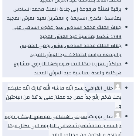
برقية تهنئة مرفوعة إلى جلالة الملك محمد السادس
بمناسبة الذكرى السابعة و العشرين لعيد العرش المجيد
جلالة الملك محمد السادس يصدر عفوه السامي على
1788 شخصا بمناسبة عيد العرش المجيد
جلالة الملك محمد السادس يترأس يومي الخميس
والجمعة مراسم احتفالات عيد العرش المجيد
مراكش تعزز بنياتها التحتية وعرضها التربوي بمشاريع
هيكلية واعدة بمناسبة عيد العرش المجيد
حنان القرافي:
بسم الله ماشاء الله تبارك الله عليكم
بحث ضخم رائع جداً عمل جد ممتاز على يد ثلة من الباحثين
و…
حنان توونت:
سترعى اهتمامي موضوع البحث و زاوية
دراسته و مناقشته.و أسعدتني الطريقة التي تكثل فيها
أساتذة و باحثون من مختلف البلاد…