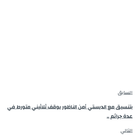
السابق
بتنسيق مع الديستي أمن الناظور يوقف ثلاثيني متورط في
عدة جرائم ..
التالي