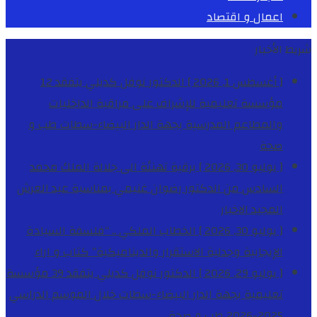
اعمال و اقتصاد
شريط الأخبار
[ أغسطس 1, 2026 ]
الدكتور نوفل كديلي يتفقد 12
مؤسسة تعليمية للإشراف على مراقبة الداخليات
والمطاعم المدرسية بجهة الدار البيضاء-سطات
طب و
صحة
[ يوليو 30, 2026 ]
برقية تهنئة الى جلالة الملك محمد
السادس من الدكتور رضوان غنيمي بمناسبة عيد العرش
المجيد
الاخبار
[ يوليو 30, 2026 ]
الخطاب الملكي .. “فلسفة السيادة
الإيجابية وجدلية الاستقرار والديناميكية”
كتاب و اراء
[ يوليو 29, 2026 ]
الدكتور نوفل كديلي يتفقد 39 مؤسسة
تعليمية بجهة الدار البيضاء-سطات خلال الموسم الدراسي
2025-2026
طب و صحة