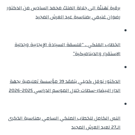
برقية تهنئة الى جلالة الملك محمد السادس من الدكتور
رضوان غنيمي بمناسبة عيد العرش المجيد
الخطاب الملكي .. “فلسفة السيادة الإيجابية وجدلية
الاستقرار والديناميكية”
الدكتور نوفل كديلي يتفقد 39 مؤسسة تعليمية بجهة
الدار البيضاء-سطات خلال الموسم الدراسي 2025-2026
النص الكامل للخطاب الملكي السامي بمناسبة الذكرى
الـ27 لعيد العرش المجيد