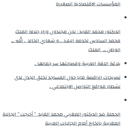
المؤسسات الاقتصادية الصغيرة
الدكتور محمد الفايد : نحن مجندون وراء جلالة الملك
محمد السادس لخدمة البلاد …و شعاري الخالد ، الله ــ
الوطن ــ الملك
بلاغة اللغة العربية وفصاحتها سر جمالها ..
تصريحات الراقصة مايا حول المساجد تخلق الجدل لدى
نشطاء مواقع التواصل الاجتماعي ..
الحملة ضد الدكتور المغربي محمد الفايد ” أحرجت ” الجالية
المغربية بالخارج أمام الجاليات العربية