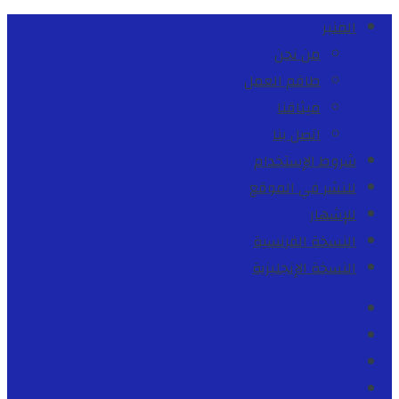
المنبر
من نحن
طاقم العمل
ميثاقنا
اتصل بنا
شروط الإستخدام
للنشر في الموقع
للإشهار
النسخة الفرنسية
النسخة الإنجليزية
Facebook
Youtube
Twitter
instagram