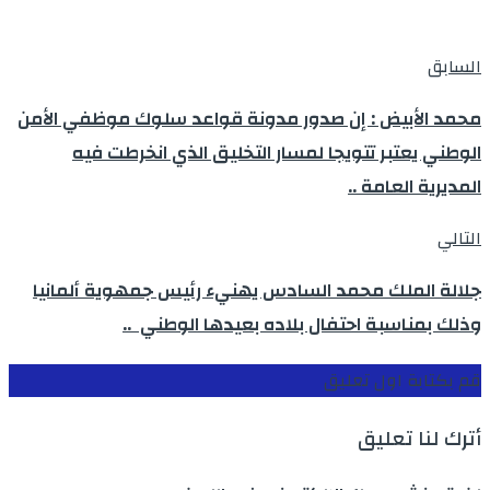
السابق
محمد الأبيض : إن صدور مدونة قواعد سلوك موظفي الأمن
الوطني يعتبر تتويجا لمسار التخليق الذي انخرطت فيه
المديرية العامة ..
التالي
جلالة الملك محمد السادس يهنيء رئيس جمهوية ألمانيا
وذلك بمناسبة احتفال بلاده بعيدها الوطني ..
قم بكتابة اول تعليق
أترك لنا تعليق