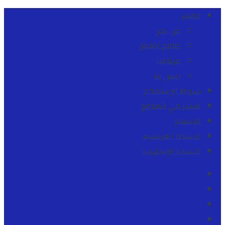
المنبر
من نحن
طاقم العمل
ميثاقنا
اتصل بنا
شروط الإستخدام
للنشر في الموقع
للإشهار
النسخة الفرنسية
النسخة الإنجليزية
Facebook
Youtube
Twitter
instagram