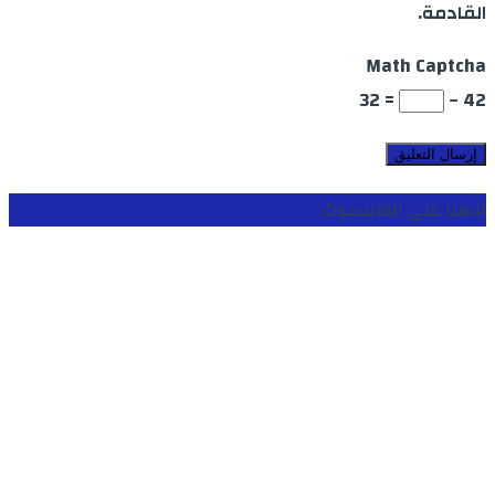
القادمة.
Math Captcha
= 32
42 −
تابعنا على الفايسبوك