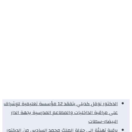
الدكتور نوفل كديلي يتفقد 12 مؤسسة تعليمية للإشراف
على مراقبة الداخليات والمطاعم المدرسية بجهة الدار
البيضاء-سطات
برقية تهنئة الى جلالة الملك محمد السادس من الدكتور