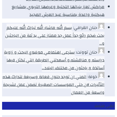
مراكش تعزز بنياتها التحتية وعرضها التربوي بمشاريع
هيكلية واعدة بمناسبة عيد العرش المجيد
حنان القرافي:
بسم الله ماشاء الله تبارك الله عليكم
بحث ضخم رائع جداً عمل جد ممتاز على يد ثلة من الباحثين
و…
حنان توونت:
سترعى اهتمامي موضوع البحث و زاوية
دراسته و مناقشته.و أسعدتني الطريقة التي تكثل فيها
أساتذة و باحثون من مختلف البلاد…
خولة:
اتمني ان توجد حلول فعالة وسريعة لتدارك هذه
الثأثيرات لان حتي الموسسات الصغيرة تضمن عمل لشريحة
واسعة من العمال
ابقى متصلا