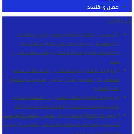
اعمال و اقتصاد
شريط الأخبار
[ أغسطس 1, 2026 ]
الدكتور نوفل كديلي يتفقد 12
مؤسسة تعليمية للإشراف على مراقبة الداخليات
والمطاعم المدرسية بجهة الدار البيضاء-سطات
طب و
صحة
[ يوليو 30, 2026 ]
برقية تهنئة الى جلالة الملك محمد
السادس من الدكتور رضوان غنيمي بمناسبة عيد العرش
المجيد
الاخبار
[ يوليو 30, 2026 ]
الخطاب الملكي .. “فلسفة السيادة
الإيجابية وجدلية الاستقرار والديناميكية”
كتاب و اراء
[ يوليو 29, 2026 ]
الدكتور نوفل كديلي يتفقد 39 مؤسسة
تعليمية بجهة الدار البيضاء-سطات خلال الموسم الدراسي
2025-2026
طب و صحة