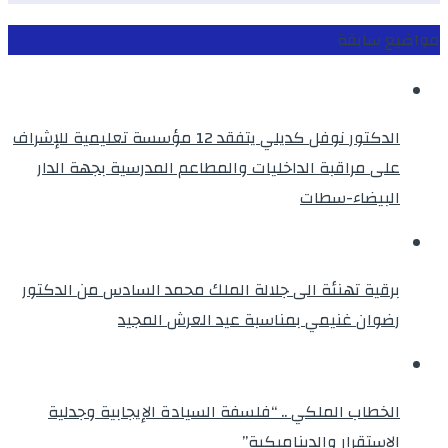
مواضيع سابقة
الدكتور نوفل كديلي يتفقد 12 مؤسسة تعليمية للإشراف
على مراقبة الداخليات والمطاعم المدرسية بجهة الدار
البيضاء-سطات
برقية تهنئة الى جلالة الملك محمد السادس من الدكتور
رضوان غنيمي بمناسبة عيد العرش المجيد
الخطاب الملكي .. “فلسفة السيادة الإيجابية وجدلية
الاستقرار والديناميكية”