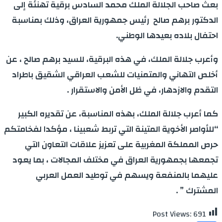
بعث صاحب الجلالة الملك محمد السادس برقية تهنئة إلى
الدكتور برهم صالح رئيس جمهورية العراق، وذلك بمناسبة
احتفال بلاده بعيدها الوطني.
وأعرب جلالة الملك، في هذه البرقية، للسيد برهم صالح ، عن
أخلص التهاني والمتمنيات للشعب العراقي الشقيق باطراد
التقدم والازدهار، في ظل الأمن والاستقرار .
كما أعرب جلالة الملك، بهذه المناسبة، عن تقديره الكبير
“للأواصر الأخوية المتينة التي تربط شعبينا ، مؤكدا لفخامتكم
حرص المملكة المغربية على تعزيز علاقات التعاون التي
تجمعها بجمهورية العراق في مختلف المجالات ، بما يعود
عليهما بالمنفعة ويسهم في توطيد العمل العربي
المشترك ” .
Post Views:
691