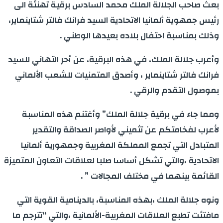
بعث صاحب الجلالة الملك محمد السادس برقية تهنئة الى
رئيس جمهوية ألمانيا الاتحادية السيد فرانك فالتر شتاينماير،
وذلك بمناسبة احتفال بلاده بعيدها الوطني .
وأعرب جلالة الملك، في هذه البرقية، عن أحر التهاني للسيد
فرانك فالتر شتاينماير ، وأصدق المتمنيات للشعب الألماني
بموصول التقدم والرقي .
ومما جاء في برقية جلالة الملك” وأغتنم هذه المناسبة
لأعرب لفخامتكم عن تثميني لأواصر الصداقة والتقدير
المتبادل التي تجمع المملكة المغربية وجمهورية ألمانيا
الاتحادية ،والتي تشكل أساسا صلبا لعلاقات التعاون المتميزة
القائمة بينهما في مختلف المجالات ” .
ونوه جلالة الملك ،بهذه المناسبة، بالدينامية القوية التي
مافتئت تطبع العلاقات المغربية-الألمانية ،والتي “تترجم ما