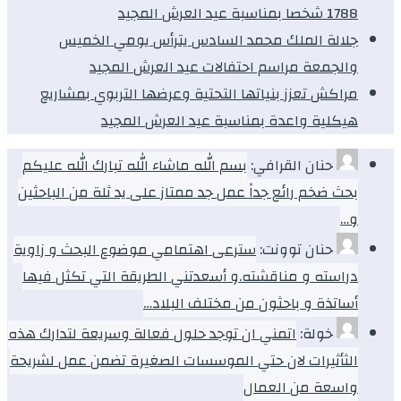
1788 شخصا بمناسبة عيد العرش المجيد
جلالة الملك محمد السادس يترأس يومي الخميس
والجمعة مراسم احتفالات عيد العرش المجيد
مراكش تعزز بنياتها التحتية وعرضها التربوي بمشاريع
هيكلية واعدة بمناسبة عيد العرش المجيد
حنان القرافي:
بسم الله ماشاء الله تبارك الله عليكم
بحث ضخم رائع جداً عمل جد ممتاز على يد ثلة من الباحثين
و…
حنان توونت:
سترعى اهتمامي موضوع البحث و زاوية
دراسته و مناقشته.و أسعدتني الطريقة التي تكثل فيها
أساتذة و باحثون من مختلف البلاد…
خولة:
اتمني ان توجد حلول فعالة وسريعة لتدارك هذه
الثأثيرات لان حتي الموسسات الصغيرة تضمن عمل لشريحة
واسعة من العمال