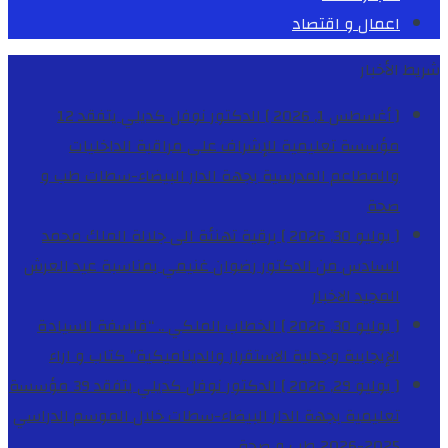
اعمال و اقتصاد
شريط الأخبار
[ أغسطس 1, 2026 ]
الدكتور نوفل كديلي يتفقد 12
مؤسسة تعليمية للإشراف على مراقبة الداخليات
والمطاعم المدرسية بجهة الدار البيضاء-سطات
طب و
صحة
[ يوليو 30, 2026 ]
برقية تهنئة الى جلالة الملك محمد
السادس من الدكتور رضوان غنيمي بمناسبة عيد العرش
المجيد
الاخبار
[ يوليو 30, 2026 ]
الخطاب الملكي .. “فلسفة السيادة
الإيجابية وجدلية الاستقرار والديناميكية”
كتاب و اراء
[ يوليو 29, 2026 ]
الدكتور نوفل كديلي يتفقد 39 مؤسسة
تعليمية بجهة الدار البيضاء-سطات خلال الموسم الدراسي
2025-2026
طب و صحة