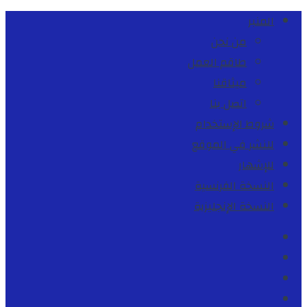
المنبر
من نحن
طاقم العمل
ميثاقنا
اتصل بنا
شروط الإستخدام
للنشر في الموقع
للإشهار
النسخة الفرنسية
النسخة الإنجليزية
Facebook
Youtube
Twitter
instagram