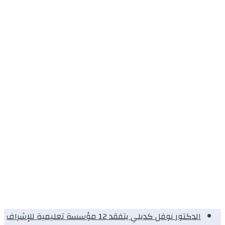
الدكتور نوفل كديلي يتفقد 12 مؤسسة تعليمية للإشراف