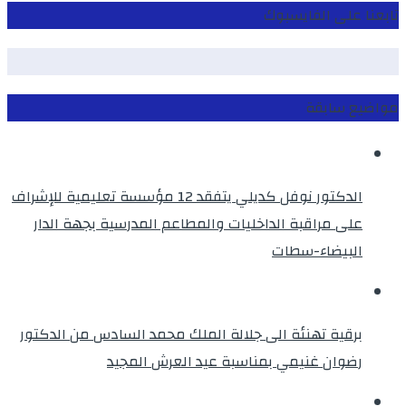
تابعنا على الفايسبوك
مواضيع سابقة
الدكتور نوفل كديلي يتفقد 12 مؤسسة تعليمية للإشراف
على مراقبة الداخليات والمطاعم المدرسية بجهة الدار
البيضاء-سطات
برقية تهنئة الى جلالة الملك محمد السادس من الدكتور
رضوان غنيمي بمناسبة عيد العرش المجيد