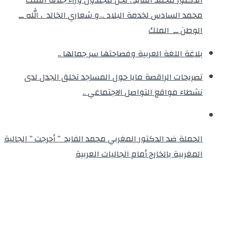
محمد السادس لخدمة البلاد …و شعاري الخالد ، الله ــ
الوطن ــ الملك
بلاغة اللغة العربية وفصاحتها سر جمالها ..
تصريحات الراقصة مايا حول المساجد تخلق الجدل لدى
نشطاء مواقع التواصل الاجتماعي ..
الحملة ضد الدكتور المغربي محمد الفايد ” أحرجت ” الجالية
المغربية بالخارج أمام الجاليات العربية