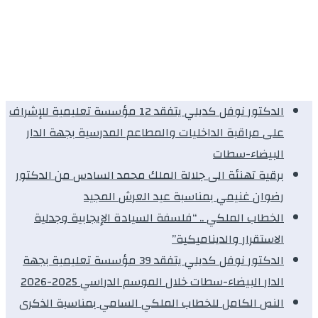
الدكتور نوفل كديلي يتفقد 12 مؤسسة تعليمية للإشراف
على مراقبة الداخليات والمطاعم المدرسية بجهة الدار
البيضاء-سطات
برقية تهنئة الى جلالة الملك محمد السادس من الدكتور
رضوان غنيمي بمناسبة عيد العرش المجيد
الخطاب الملكي .. “فلسفة السيادة الإيجابية وجدلية
الاستقرار والديناميكية”
الدكتور نوفل كديلي يتفقد 39 مؤسسة تعليمية بجهة
الدار البيضاء-سطات خلال الموسم الدراسي 2025-2026
النص الكامل للخطاب الملكي السامي بمناسبة الذكرى