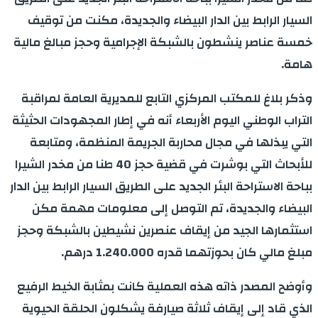
السيار الرابط بين الدار البيضاء والجديدة، مكنت من توقيف
خمسة عناصر ينشطون بالشبكة الإجرامية وحجز مبالغ مالية
هامة
.
وذكر بلاغ للمكتب المركزي التابع للمديرية العامة لمراقبة
التراب الوطني اليوم الأربعاء أنه في إطار المجهودات الحثيثة
التي يبذلها في مجال محاربة الجريمة المنظمة، ومتابعة
للأبحاث التي بوشرت في قضية حجز 40 طنا من مخدر الشيرا
بباحة الاستراحة البئر الجديد على الطريق السيار الرابط بين الدار
البيضاء والجديدة، تم التوصل إلى معلومات مهمة مكن
استثمارها الجيد من إيقاف عنصرين نشيطين بالشبكة وحجز
مبلغ مالي كان بحوزتهما قدره 1.240.000 درهم
.
وأوضح المصدر ذاته هذه العملية كانت بمثابة الخيط الرفيع
الذي قاد إلى إيقاف ثلاثة صيارفة يشكلون الحلقة الحيوية