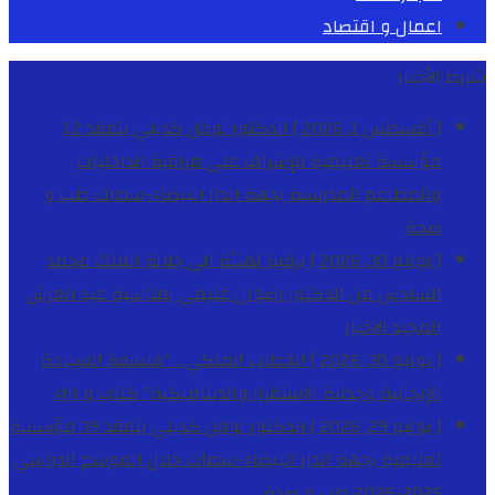
اعمال و اقتصاد
شريط الأخبار
[ أغسطس 1, 2026 ]
الدكتور نوفل كديلي يتفقد 12
مؤسسة تعليمية للإشراف على مراقبة الداخليات
والمطاعم المدرسية بجهة الدار البيضاء-سطات
طب و
صحة
[ يوليو 30, 2026 ]
برقية تهنئة الى جلالة الملك محمد
السادس من الدكتور رضوان غنيمي بمناسبة عيد العرش
المجيد
الاخبار
[ يوليو 30, 2026 ]
الخطاب الملكي .. “فلسفة السيادة
الإيجابية وجدلية الاستقرار والديناميكية”
كتاب و اراء
[ يوليو 29, 2026 ]
الدكتور نوفل كديلي يتفقد 39 مؤسسة
تعليمية بجهة الدار البيضاء-سطات خلال الموسم الدراسي
2025-2026
طب و صحة