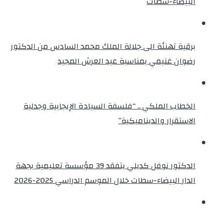
البيضاء-سطات
برقية تهنئة الى جلالة الملك محمد السادس من الدكتور
رضوان غنيمي بمناسبة عيد العرش المجيد
الخطاب الملكي .. “فلسفة السيادة الإيجابية وجدلية
الاستقرار والديناميكية”
الدكتور نوفل كديلي يتفقد 39 مؤسسة تعليمية بجهة
الدار البيضاء-سطات خلال الموسم الدراسي 2025-2026