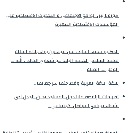
كورونا بين الواقع الاجتماعي و التحديات الاقتصادية على
المؤسسات الاقتصادية الصغيرة
الدكتور محمد الفايد : نحن مجندون وراء جلالة الملك
محمد السادس لخدمة البلاد …و شعاري الخالد ، الله ــ
الوطن ــ الملك
بلاغة اللغة العربية وفصاحتها سر جمالها ..
تصريحات الراقصة مايا حول المساجد تخلق الجدل لدى
نشطاء مواقع التواصل الاجتماعي ..
الحملة ضد الدكتور المغربي محمد الفايد ” أحرجت ” الجالية