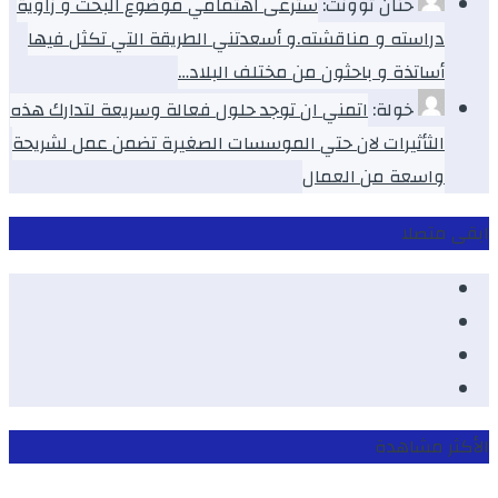
حنان توونت:
سترعى اهتمامي موضوع البحث و زاوية
دراسته و مناقشته.و أسعدتني الطريقة التي تكثل فيها
أساتذة و باحثون من مختلف البلاد…
خولة:
اتمني ان توجد حلول فعالة وسريعة لتدارك هذه
الثأثيرات لان حتي الموسسات الصغيرة تضمن عمل لشريحة
واسعة من العمال
ابقى متصلا
Facebook
Youtube
Twitter
instagram
الأكثر مشاهدة