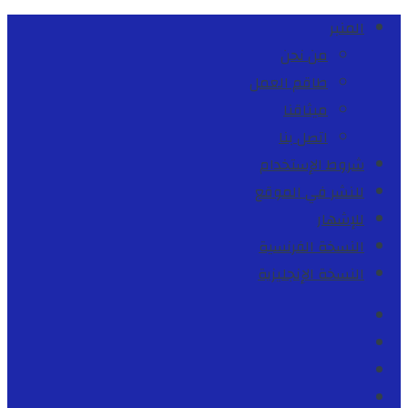
المنبر
من نحن
طاقم العمل
ميثاقنا
اتصل بنا
شروط الإستخدام
للنشر في الموقع
للإشهار
النسخة الفرنسية
النسخة الإنجليزية
Facebook
Youtube
Twitter
instagram