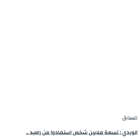
السابق
الوردي : تسعة ملايين شخص استفادوا من راميد ..