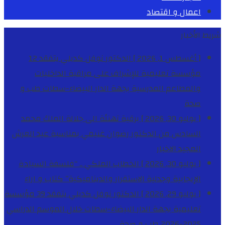
اعمال و اقتصاد
شريط الأخبار
[ أغسطس 1, 2026 ]
الدكتور نوفل كديلي يتفقد 12
مؤسسة تعليمية للإشراف على مراقبة الداخليات
والمطاعم المدرسية بجهة الدار البيضاء-سطات
طب و
صحة
[ يوليو 30, 2026 ]
برقية تهنئة الى جلالة الملك محمد
السادس من الدكتور رضوان غنيمي بمناسبة عيد العرش
المجيد
الاخبار
[ يوليو 30, 2026 ]
الخطاب الملكي .. “فلسفة السيادة
الإيجابية وجدلية الاستقرار والديناميكية”
كتاب و اراء
[ يوليو 29, 2026 ]
الدكتور نوفل كديلي يتفقد 39 مؤسسة
تعليمية بجهة الدار البيضاء-سطات خلال الموسم الدراسي
2025-2026
طب و صحة