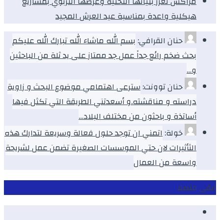
مراكش تعزز بنياتها التحتية وعرضها التربوي بمشاريع
هيكلية واعدة بمناسبة عيد العرش المجيد
حنان القرافي:
بسم الله ماشاء الله تبارك الله عليكم
بحث ضخم رائع جداً عمل جد ممتاز على يد ثلة من الباحثين
و…
حنان توونت:
سترعى اهتمامي موضوع البحث و زاوية
دراسته و مناقشته.و أسعدتني الطريقة التي تكثل فيها
أساتذة و باحثون من مختلف البلاد…
خولة:
اتمني ان توجد حلول فعالة وسريعة لتدارك هذه
الثأثيرات لان حتي الموسسات الصغيرة تضمن عمل لشريحة
واسعة من العمال
ابقى متصلا
Facebook