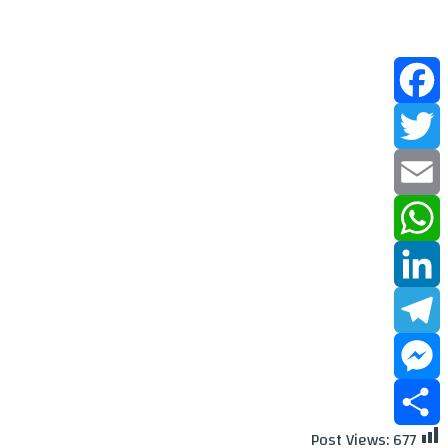
Facebook
Twitter
Email
WhatsApp
LinkedIn
Telegram
Messenger
Post Views:
677
Share