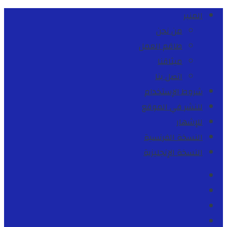
المنبر
من نحن
طاقم العمل
ميثاقنا
اتصل بنا
شروط الإستخدام
للنشر في الموقع
للإشهار
النسخة الفرنسية
النسخة الإنجليزية
Facebook
Youtube
Twitter
instagram