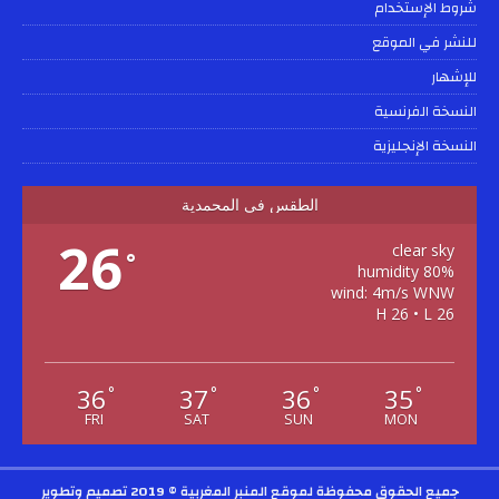
شروط الإستخدام
للنشر في الموقع
للإشهار
النسخة الفرنسية
النسخة الإنجليزية
الطقس في المحمدية
26
clear sky
°
80% humidity
wind: 4m/s WNW
H 26 • L 26
36
37
36
35
°
°
°
°
FRI
SAT
SUN
MON
جميع الحقوق محفوظة لموقع المنبر المغربية © 2019
تصميم وتطوير