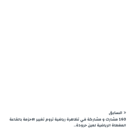
e
m
n
p
k
r
السابق
160 مشارك و مشاركة في تظاهرة رياضية تروم تغيير الاحزمة بالقاعة
المغطاة الرياضية لعين حرودة..