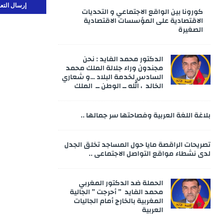
كورونا بين الواقع الاجتماعي و التحديات
الاقتصادية على المؤسسات الاقتصادية
الصغيرة
الدكتور محمد الفايد : نحن
مجندون وراء جلالة الملك محمد
السادس لخدمة البلاد …و شعاري
الخالد ، الله ــ الوطن ــ الملك
بلاغة اللغة العربية وفصاحتها سر جمالها ..
تصريحات الراقصة مايا حول المساجد تخلق الجدل
لدى نشطاء مواقع التواصل الاجتماعي ..
الحملة ضد الدكتور المغربي
محمد الفايد ” أحرجت ” الجالية
المغربية بالخارج أمام الجاليات
العربية