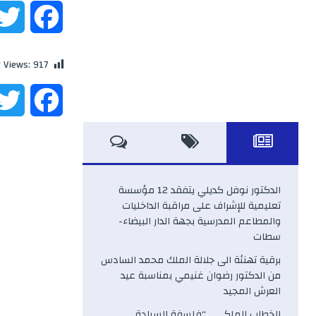
F
a
t Views:
917
c
F
e
a
b
c
o
الدكتور نوفل كديلي يتفقد 12 مؤسسة
e
تعليمية للإشراف على مراقبة الداخليات
o
والمطاعم المدرسية بجهة الدار البيضاء-
b
سطات
k
برقية تهنئة الى جلالة الملك محمد السادس
o
من الدكتور رضوان غنيمي بمناسبة عيد
العرش المجيد
o
الخطاب الملكي .. “فلسفة السيادة