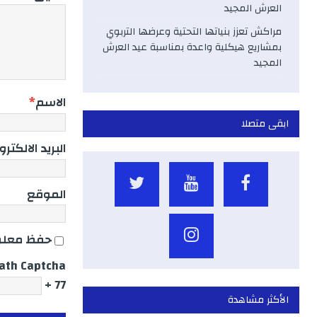
العرش المجيد
مراكش تعزز بنياتها التحتية وعرضها التربوي
بمشاريع هيكلية واعدة بمناسبة عيد العرش
المجيد
الاسم
*
ابقى متصلا
البريد الالكتر
الموقع
حفظ معلوم
ath Captcha
77 +
الأكثر مشاهدة