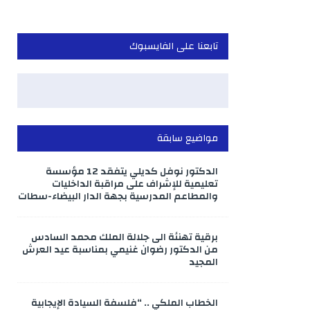
تابعنا على الفايسبوك
مواضيع سابقة
الدكتور نوفل كديلي يتفقد 12 مؤسسة
تعليمية للإشراف على مراقبة الداخليات
والمطاعم المدرسية بجهة الدار البيضاء-سطات
برقية تهنئة الى جلالة الملك محمد السادس
من الدكتور رضوان غنيمي بمناسبة عيد العرش
المجيد
الخطاب الملكي .. “فلسفة السيادة الإيجابية