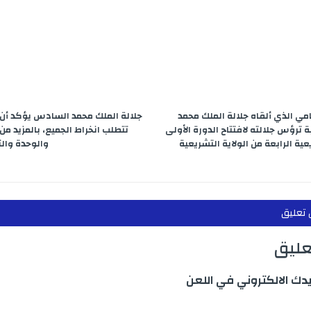
e
m
n
p
r
ي الذي ألقاه جلالة الملك محمد
جلالة الملك محمد السادس يؤكد أن ا
ترؤس جلالته لافتتاح الدورة الأولى
تتطلب انخراط الجميع، بالمزيد من 
ية الرابعة من الولاية التشريعية
والوحدة والت
 تعليق
تعليق
يدك الالكتروني في اللعن