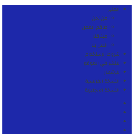
المنبر
من نحن
طاقم العمل
ميثاقنا
اتصل بنا
شروط الإستخدام
للنشر في الموقع
للإشهار
النسخة الفرنسية
النسخة الإنجليزية
Facebook
Youtube
Twitter
instagram