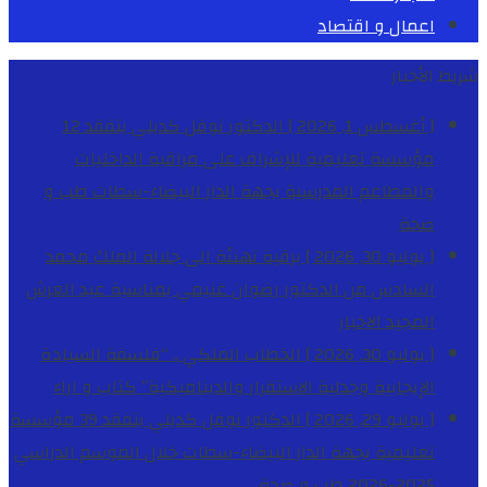
اعمال و اقتصاد
شريط الأخبار
[ أغسطس 1, 2026 ]
الدكتور نوفل كديلي يتفقد 12
مؤسسة تعليمية للإشراف على مراقبة الداخليات
والمطاعم المدرسية بجهة الدار البيضاء-سطات
طب و
صحة
[ يوليو 30, 2026 ]
برقية تهنئة الى جلالة الملك محمد
السادس من الدكتور رضوان غنيمي بمناسبة عيد العرش
المجيد
الاخبار
[ يوليو 30, 2026 ]
الخطاب الملكي .. “فلسفة السيادة
الإيجابية وجدلية الاستقرار والديناميكية”
كتاب و اراء
[ يوليو 29, 2026 ]
الدكتور نوفل كديلي يتفقد 39 مؤسسة
تعليمية بجهة الدار البيضاء-سطات خلال الموسم الدراسي
2025-2026
طب و صحة