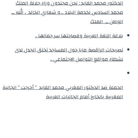
الدكتور محمد الفايد : نحن مجندون وراء جلالة الملك
محمد السادس لخدمة البلاد …و شعاري الخالد ، الله ــ
الوطن ــ الملك
بلاغة اللغة العربية وفصاحتها سر جمالها ..
تصريحات الراقصة مايا حول المساجد تخلق الجدل لدى
نشطاء مواقع التواصل الاجتماعي ..
الحملة ضد الدكتور المغربي محمد الفايد ” أحرجت ” الجالية
المغربية بالخارج أمام الجاليات العربية