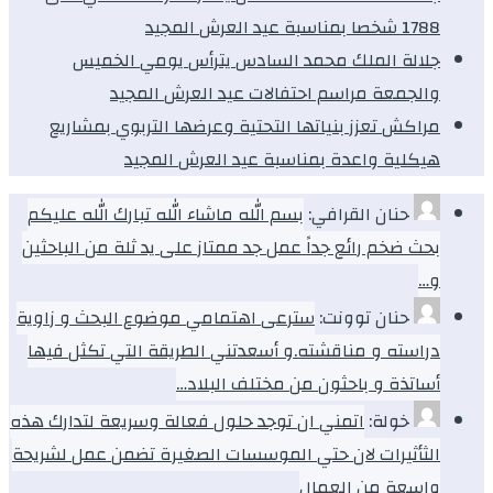
1788 شخصا بمناسبة عيد العرش المجيد
جلالة الملك محمد السادس يترأس يومي الخميس
والجمعة مراسم احتفالات عيد العرش المجيد
مراكش تعزز بنياتها التحتية وعرضها التربوي بمشاريع
هيكلية واعدة بمناسبة عيد العرش المجيد
حنان القرافي:
بسم الله ماشاء الله تبارك الله عليكم
بحث ضخم رائع جداً عمل جد ممتاز على يد ثلة من الباحثين
و…
حنان توونت:
سترعى اهتمامي موضوع البحث و زاوية
دراسته و مناقشته.و أسعدتني الطريقة التي تكثل فيها
أساتذة و باحثون من مختلف البلاد…
خولة:
اتمني ان توجد حلول فعالة وسريعة لتدارك هذه
الثأثيرات لان حتي الموسسات الصغيرة تضمن عمل لشريحة
واسعة من العمال