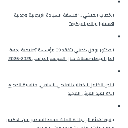
الخطاب الملكي .. “فلسفة السيادة الإيجابية وجدلية
الاستقرار والديناميكية”
الدكتور نوفل كديلي يتفقد 39 مؤسسة تعليمية بجهة
الدار البيضاء-سطات خلال الموسم الدراسي 2025-2026
النص الكامل للخطاب الملكي السامي بمناسبة الذكرى
الـ27 لعيد العرش المجيد
برقية تهنئة الى جلالة الملك محمد السادس من الدكتور