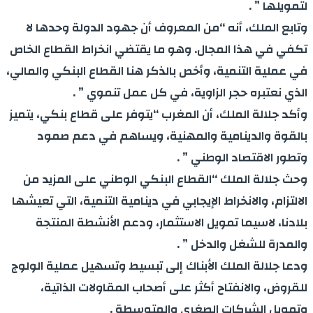
لتمويلها ” .
وتابع الملك، أنه “من المعروف أن جهود الدولة وحدها لا
تكفي في هذا المجال. وهو ما يقتضي انخراط القطاع الخاص
في عملية التنمية، وأخص بالذكر هنا القطاع البنكي والمالي،
الذي نعتبره حجر الزاوية، في كل عمل تنموي ” .
وأكد جلالة الملك، أن المغرب “يتوفر على قطاع بنكي، يتميز
بالقوة والدينامية والمهنية، ويساهم في دعم صمود
وتطور الاقتصاد الوطني ” .
وحث جلالة الملك “القطاع البنكي الوطني على المزيد من
الالتزام، والانخراط الإيجابي في دينامية التنمية، التي تعيشها
بلادنا، لاسيما تمويل الاستثمار، ودعم الأنشطة المنتجة
والمدرة للشغل والدخل ” .
ودعا جلالة الملك الأبناك إلى تبسيط وتسهيل عملية الولوج
للقروض، والانفتاح أكثر على أصحاب المقاولات الذاتية،
وتمويل الشركات الصغرى والمتوسطة .