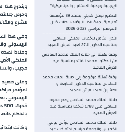
e
ويندرج هذا ا
الإيجابية وجدلية الاستقرار والديناميكية”
وحرص جلالته 
الدكتور نوفل كديلي يتفقد 39 مؤسسة
b
للشرع والقانو
تعليمية بجهة الدار البيضاء-سطات خلال
الموسم الدراسي 2025-2026
o
وفي هذا السي
النص الكامل للخطاب الملكي السامي
الريسوني والط
o
بمناسبة الذكرى الـ27 لعيد العرش المجيد
وملاذا لهذه ا
برقية تهنئة الى جلالة الملك محمد السادس
k
الملكي الأمير
من الدكتور محمد الفائد بمناسبة عيد
مجيب، والسلا
العرش المجيد
برقية تهنئة مرفوعة إلى جلالة الملك محمد
وعلى صعيد ذي
السادس بمناسبة الذكرى السابعة و
لمؤتمر مراكش
العشرين لعيد العرش المجيد
الريسوني، بعد
جلالة الملك محمد السادس يصدر عفوه
قد
السامي على 1788 شخصا بمناسبة عيد
العرش المجيد
بالحكم ذاته.
جلالة الملك محمد السادس يترأس يومي
وكانت ابتدائ
الخميس والجمعة مراسم احتفالات عيد