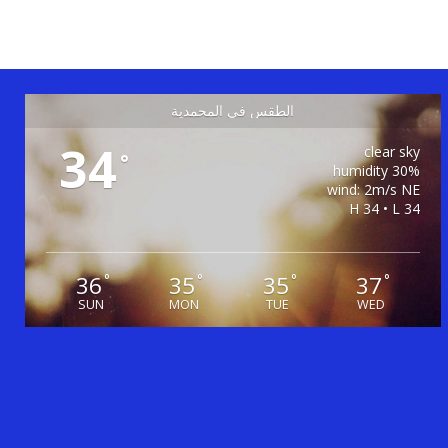
الطقس في المحمدية
34
clear sky
°
30% humidity
wind: 2m/s NE
H 34 • L 34
36
35
35
37
°
°
°
°
SUN
MON
TUE
WED