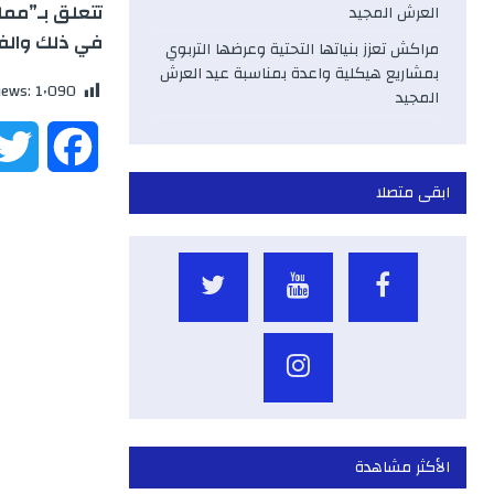
تتعلق بـ”مما
العرش المجيد
في ذلك والفس
مراكش تعزز بنياتها التحتية وعرضها التربوي
بمشاريع هيكلية واعدة بمناسبة عيد العرش
iews:
1٬090
المجيد
F
ابقى متصلا
a
c
e
b
o
o
الأكثر مشاهدة