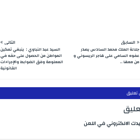
e
m
n
p
r
السابق
التالي
جلالة الملك محمد السادس يصدر
السيد عبد النباوي : ينبغي تمكين
عفوه السامي على هاجر الريسوني و
المواطن من الحصول على حقه في
من معها ..
المعلومة وفق الضوابط والإجراءات
القانونية
 تعليق
تعليق
يدك الالكتروني في اللعن