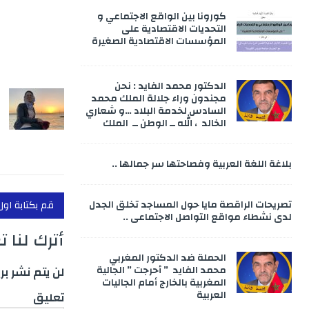
k
كورونا بين الواقع الاجتماعي و
التحديات الاقتصادية على
المؤسسات الاقتصادية الصغيرة
الدكتور محمد الفايد : نحن
مجندون وراء جلالة الملك محمد
السادس لخدمة البلاد …و شعاري
الخالد ، الله ــ الوطن ــ الملك
بلاغة اللغة العربية وفصاحتها سر جمالها ..
تصريحات الراقصة مايا حول المساجد تخلق الجدل
قم بكتابة اول
لدى نشطاء مواقع التواصل الاجتماعي ..
أترك لنا 
الحملة ضد الدكتور المغربي
محمد الفايد ” أحرجت ” الجالية
لن يتم نشر بر
المغربية بالخارج أمام الجاليات
العربية
تعليق