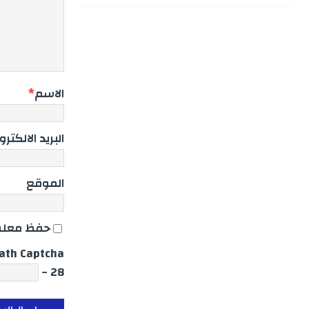
الاسم
*
البريد الالكتر
الموقع
حفظ معلوم
ath Captcha
28 −