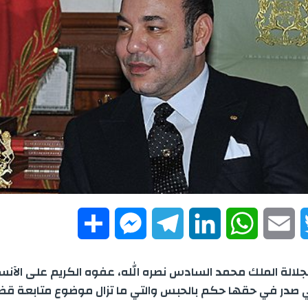
S
M
T
L
W
E
T
h
e
e
i
h
m
w
جلالة الملك محمد السادس نصره الله، عفوه الكريم على الآنس
a
s
l
n
a
a
i
ي صدر في حقها حكم بالحبس والتي ما تزال موضوع متابعة قضا