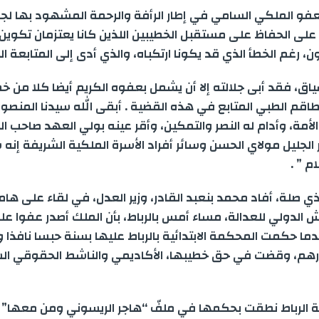
r
s
e
k
t
i
t
لعفو الملكي السامي في إطار الرأفة والرحمة المشهود بها لجل
على الحفاظ على مستقبل الخطيبين اللذين كانا يعتزمان تكوين
e
e
g
e
s
l
t
ن، رغم الخطأ الذي قد يكونا ارتكباه، والذي أدى إلى المتابعة ال
n
r
d
A
e
اق، فقد أبى جلالته إلا أن يشمل بعفوه الكريم أيضا كلا من خ
اقم الطبي المتابع في هذه القضية . أبقى الله سيدنا المنصور ب
g
a
I
p
r
لأمة، وأدام له النصر والتمكين، وأقر عينه بولي العهد صاحب 
e
m
n
p
 الجليل مولاي الحسن وسائر أفراد الأسرة الملكية الشريفة إنه
م ” .
r
 صلة، أفاد محمد بنعبد القادر، وزير العدل، في لقاء على ها
 الدولي للعدالة، مساء أمس بالرباط، بأن الملك أصدر عفوا عل
ما حكمت المحكمة الابتدائية بالرباط عليها بسنة حبسا نافذا و
رها 500 درهم، وقضت في حق خطيبها، الأكاديمي والناشط الحقوقي ا
ية الرباط نطقت بحكمها في ملفّ “هاجر الريسوني ومن معها”