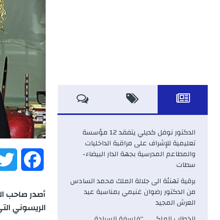
الدكتور نوفل كديلي يتفقد 12 مؤسسة
تعليمية للإشراف على مراقبة الداخليات
والمطاعم المدرسية بجهة الدار البيضاء-
F
سطات
برقية تهنئة الى جلالة الملك محمد السادس
a
من الدكتور رضوان غنيمي بمناسبة عيد
أصدر صاحب ال
العرش المجيد
c
الريسوني الت
الخطاب الملكي .. “فلسفة السيادة