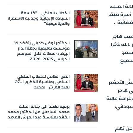
الة الملك،
الخطاب الملكي .. “فلسفة
 أسرة طبقا
السيادة الإيجابية وجدلية الاستقرار
قضائية .
والديناميكية”
طيب هاجر
الدكتور نوفل كديلي يتفقد 39
الله ذخرا
مؤسسة تعليمية بجهة الدار
السمو
البيضاء-سطات خلال الموسم
الدراسي 2025-2026
 سميع
النص الكامل للخطاب الملكي
مش التحضير
السامي بمناسبة الذكرى الـ27
لعيد العرش المجيد
ى هاجر
غرامة مالية
لسوداني،
برقية تهنئة الى جلالة الملك
محمد السادس من الدكتور محمد
الفائد بمناسبة عيد العرش المجيد
 عن تهم