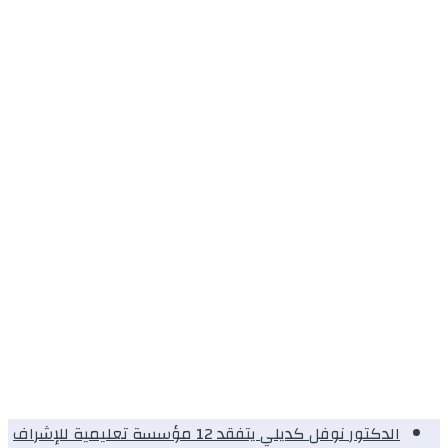
الدكتور نوفل كديلي يتفقد 12 مؤسسة تعليمية للإشراف