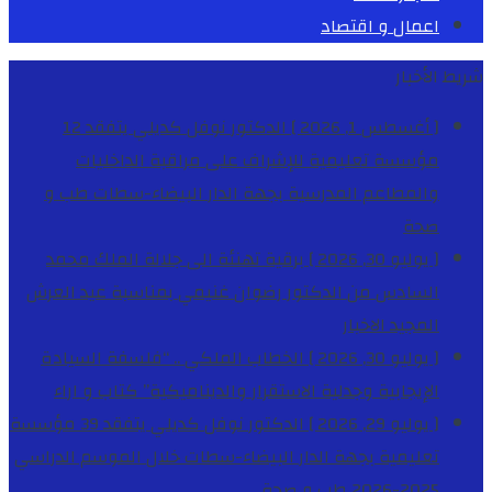
اعمال و اقتصاد
شريط الأخبار
[ أغسطس 1, 2026 ]
الدكتور نوفل كديلي يتفقد 12
مؤسسة تعليمية للإشراف على مراقبة الداخليات
والمطاعم المدرسية بجهة الدار البيضاء-سطات
طب و
صحة
[ يوليو 30, 2026 ]
برقية تهنئة الى جلالة الملك محمد
السادس من الدكتور رضوان غنيمي بمناسبة عيد العرش
المجيد
الاخبار
[ يوليو 30, 2026 ]
الخطاب الملكي .. “فلسفة السيادة
الإيجابية وجدلية الاستقرار والديناميكية”
كتاب و اراء
[ يوليو 29, 2026 ]
الدكتور نوفل كديلي يتفقد 39 مؤسسة
تعليمية بجهة الدار البيضاء-سطات خلال الموسم الدراسي
2025-2026
طب و صحة