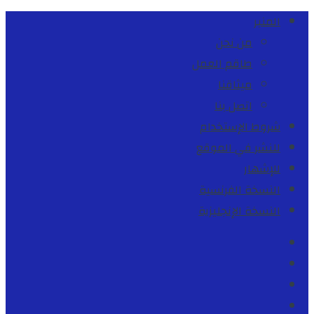
المنبر
من نحن
طاقم العمل
ميثاقنا
اتصل بنا
شروط الإستخدام
للنشر في الموقع
للإشهار
النسخة الفرنسية
النسخة الإنجليزية
Facebook
Youtube
Twitter
instagram