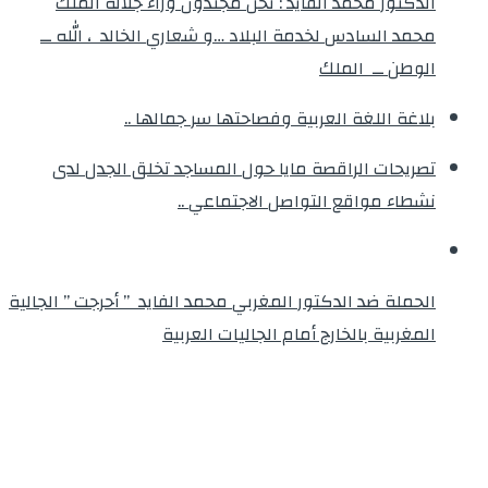
الدكتور محمد الفايد : نحن مجندون وراء جلالة الملك
محمد السادس لخدمة البلاد …و شعاري الخالد ، الله ــ
الوطن ــ الملك
بلاغة اللغة العربية وفصاحتها سر جمالها ..
تصريحات الراقصة مايا حول المساجد تخلق الجدل لدى
نشطاء مواقع التواصل الاجتماعي ..
الحملة ضد الدكتور المغربي محمد الفايد ” أحرجت ” الجالية
المغربية بالخارج أمام الجاليات العربية