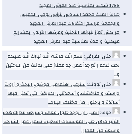
1788 شخصا بمناسبة عيد العرش المجيد
جلالة الملك محمد السادس يترأس يومي الخميس
والجمعة مراسم احتفالات عيد العرش المجيد
مراكش تعزز بنياتها التحتية وعرضها التربوي بمشاريع
هيكلية واعدة بمناسبة عيد العرش المجيد
حنان القرافي:
بسم الله ماشاء الله تبارك الله عليكم
بحث ضخم رائع جداً عمل جد ممتاز على يد ثلة من الباحثين
و…
حنان توونت:
سترعى اهتمامي موضوع البحث و زاوية
دراسته و مناقشته.و أسعدتني الطريقة التي تكثل فيها
أساتذة و باحثون من مختلف البلاد…
خولة:
اتمني ان توجد حلول فعالة وسريعة لتدارك هذه
الثأثيرات لان حتي الموسسات الصغيرة تضمن عمل لشريحة
واسعة من العمال