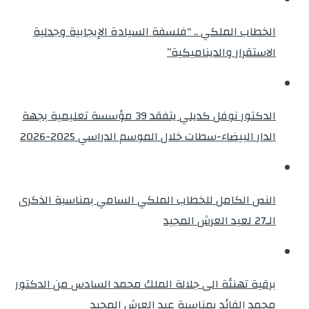
الخطاب الملكي .. “فلسفة السيادة الإيجابية وجدلية
الاستقرار والديناميكية”
الدكتور نوفل كديلي يتفقد 39 مؤسسة تعليمية بجهة
الدار البيضاء-سطات خلال الموسم الدراسي 2025-2026
النص الكامل للخطاب الملكي السامي بمناسبة الذكرى
الـ27 لعيد العرش المجيد
برقية تهنئة الى جلالة الملك محمد السادس من الدكتور
محمد الفائد بمناسبة عيد العرش المجيد