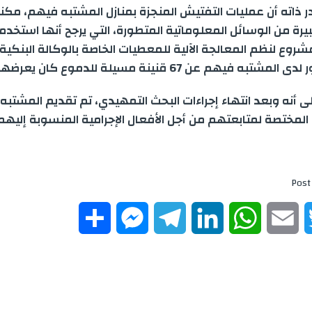
 ذاته أن عمليات التفتيش المنجزة بمنازل المشتبه فيهم، مكن
رة من الوسائل المعلوماتية المتطورة، التي يرجح أنها استخد
مشروع لنظم المعالجة الآلية للمعطيات الخاصة بالوكالة البنكي
ه فيهم عن 67 قنينة مسيلة للدموع كان يعرضها للبيع .
إلى أنه وبعد انتهاء إجراءات البحث التمهيدي، تم تقديم المشتب
ة المختصة لمتابعتهم من أجل الأفعال الإجرامية المنسوبة إليهم 
Post
S
M
T
L
W
E
T
h
e
e
i
h
m
w
a
s
l
n
a
a
i