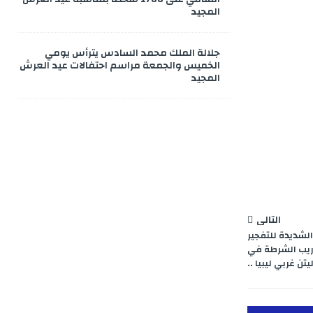
المجيد
جلالة الملك محمد السادس يترأس يومي
الخميس والجمعة مراسم احتفالات عيد العرش
المجيد
التالي
الشديدة للتفجير
دريب الشرطة في
يتن غربي ليبيا ..