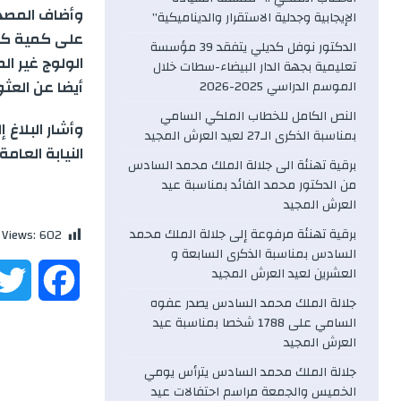
وأضاف المصدر
الإيجابية وجدلية الاستقرار والديناميكية”
على كمية كبي
الدكتور نوفل كديلي يتفقد 39 مؤسسة
الولوج غير ال
تعليمية بجهة الدار البيضاء-سطات خلال
أيضا عن العثور لدى المشتب
الموسم الدراسي 2025-2026
النص الكامل للخطاب الملكي السامي
وأشار البلاغ 
بمناسبة الذكرى الـ27 لعيد العرش المجيد
النيابة العام
برقية تهنئة الى جلالة الملك محمد السادس
من الدكتور محمد الفائد بمناسبة عيد
العرش المجيد
برقية تهنئة مرفوعة إلى جلالة الملك محمد
 Views:
602
السادس بمناسبة الذكرى السابعة و
العشرين لعيد العرش المجيد
F
جلالة الملك محمد السادس يصدر عفوه
a
السامي على 1788 شخصا بمناسبة عيد
العرش المجيد
c
جلالة الملك محمد السادس يترأس يومي
الخميس والجمعة مراسم احتفالات عيد