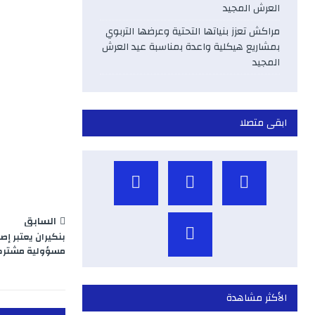
e
العرش المجيد
مراكش تعزز بنياتها التحتية وعرضها التربوي
b
بمشاريع هيكلية واعدة بمناسبة عيد العرش
المجيد
o
o
ابقى متصلا
k
السابق
بنكيران يعتبر إص
مسؤولية مشتركة
الأكثر مشاهدة