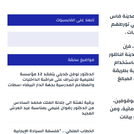
بمدينة فاس
تابعنا على الفايسبوك
في تورطهم
ت .
 فإن
نة الناظور
مواضيع سابقة
باستخدام
ية بطريقة
الدكتور نوفل كديلي يتفقد 12 مؤسسة
لمبالغ
تعليمية للإشراف على مراقبة الداخليات
والمطاعم المدرسية بجهة الدار البيضاء-سطات
موقوفين،
برقية تهنئة الى جلالة الملك محمد السادس
ماتية، ومن
من الدكتور رضوان غنيمي بمناسبة عيد العرش
المجيد
يانات
الخطاب الملكي .. “فلسفة السيادة الإيجابية