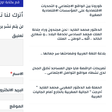
قم بكتابة اول
كورونا بين الواقع الاجتماعي و التحديات
الاقتصادية على المؤسسات الاقتصادية
أترك لنا 
الصغيرة
لن يتم نشر بر
الدكتور محمد الفايد : نحن مجندون وراء جلالة
الملك محمد السادس لخدمة البلاد …و شعاري
تعليق
الخالد ، الله ــ الوطن ــ الملك
بلاغة اللغة العربية وفصاحتها سر جمالها ..
تصريحات الراقصة مايا حول المساجد تخلق الجدل
لدى نشطاء مواقع التواصل الاجتماعي ..
الاسم
*
الحملة ضد الدكتور المغربي محمد الفايد ”
البريد الالكتر
أحرجت ” الجالية المغربية بالخارج أمام الجاليات
العربية
الموقع