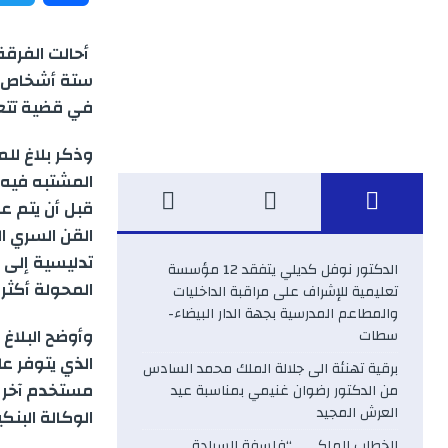
a
أحالت الفرقة
c
ستة أشخاص، م
في قضية تتعل
e
وذكر بلاغ للم
b
المشتبه فيه 
قبل أن يتم ع
o
القن السري ا
o
تدليسية إلى 
الدكتور نوفل كديلي يتفقد 12 مؤسسة
المحولة أكثر
تعليمية للإشراف على مراقبة الداخليات
k
والمطاعم المدرسية بجهة الدار البيضاء-
وأوضح البلاغ
سطات
الذي يتوفر ع
برقية تهنئة الى جلالة الملك محمد السادس
مستخدم آخر ف
من الدكتور رضوان غنيمي بمناسبة عيد
العرش المجيد
الوكالة البنكي
الخطاب الملكي .. “فلسفة السيادة