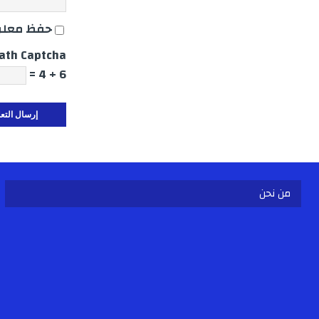
حفظ معلوم
ath Captcha
6 + 4 =
من نحن