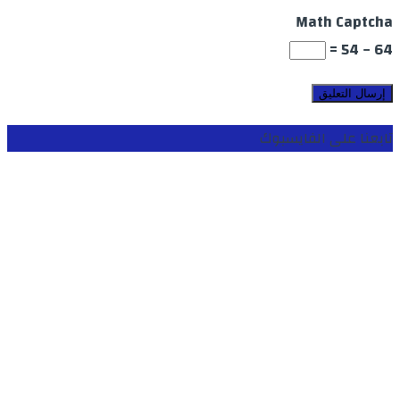
Math Captcha
64 − 54 =
تابعنا على الفايسبوك