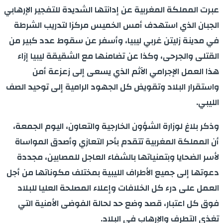
Share
عبرت المملكة المغربية عن إدانتها الشديدة للتفجير الإرهابي
الجبان الذي استهدف أمس الخميس مركزا لتدريب الشرطة
في مدينة زليتن غربي ليبيا، وأسفر عن سقوط عدد كبير من
القتلى والجرحى، وكذا عن تضامنها مع الشقيقة ليبيا إزاء
هذا العمل الإجرامي الآثم الذي يسعى إلى زعزعة أمن
واستقرار البلاد وتقويض كل الجهود الرامية إلى توحيد الصف
الليبي.
وذكر بلاغ لوزارة الشؤون الخارجية والتعاون، اليوم الجمعة،
أن المملكة المغربية تتقدم بأحر التعازي وأصدق المواساة
لأسر الضحايا وبتمنياتها بالشفاء العاجل للمصابين، مجددة
دعوتها إلى جميع الأطراف الليبية بمختلف مكوناتها من أجل
العمل على درء كل الخلافات وإعلاء المصلحة العليا للبلاد
فوق كل اعتبار، قصد وضع حد لحالة الفوضى الأمنية التي
تغذي التطرف والإرهاب في البلاد.