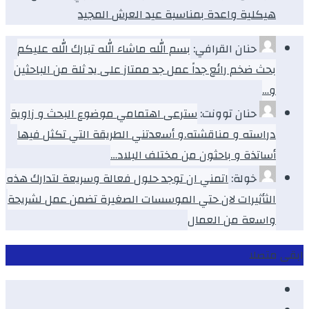
هيكلية واعدة بمناسبة عيد العرش المجيد
حنان القرافي:
بسم الله ماشاء الله تبارك الله عليكم
بحث ضخم رائع جداً عمل جد ممتاز على يد ثلة من الباحثين
و…
حنان توونت:
سترعى اهتمامي موضوع البحث و زاوية
دراسته و مناقشته.و أسعدتني الطريقة التي تكثل فيها
أساتذة و باحثون من مختلف البلاد…
خولة:
اتمني ان توجد حلول فعالة وسريعة لتدارك هذه
الثأثيرات لان حتي الموسسات الصغيرة تضمن عمل لشريحة
واسعة من العمال
ابقى متصلا
Facebook