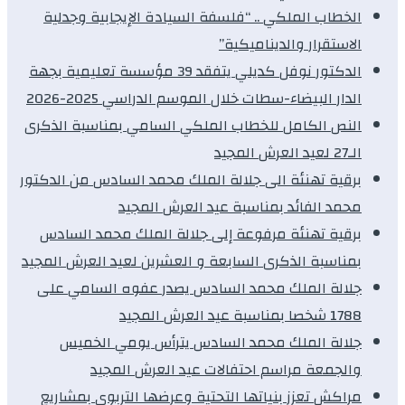
الخطاب الملكي .. “فلسفة السيادة الإيجابية وجدلية
الاستقرار والديناميكية”
الدكتور نوفل كديلي يتفقد 39 مؤسسة تعليمية بجهة
الدار البيضاء-سطات خلال الموسم الدراسي 2025-2026
النص الكامل للخطاب الملكي السامي بمناسبة الذكرى
الـ27 لعيد العرش المجيد
برقية تهنئة الى جلالة الملك محمد السادس من الدكتور
محمد الفائد بمناسبة عيد العرش المجيد
برقية تهنئة مرفوعة إلى جلالة الملك محمد السادس
بمناسبة الذكرى السابعة و العشرين لعيد العرش المجيد
جلالة الملك محمد السادس يصدر عفوه السامي على
1788 شخصا بمناسبة عيد العرش المجيد
جلالة الملك محمد السادس يترأس يومي الخميس
والجمعة مراسم احتفالات عيد العرش المجيد
مراكش تعزز بنياتها التحتية وعرضها التربوي بمشاريع