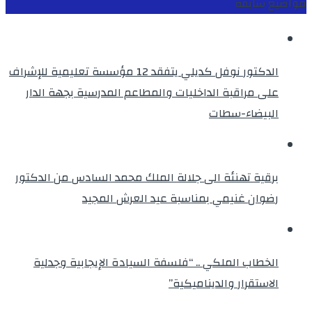
مواضيع سابقة
الدكتور نوفل كديلي يتفقد 12 مؤسسة تعليمية للإشراف
على مراقبة الداخليات والمطاعم المدرسية بجهة الدار
البيضاء-سطات
برقية تهنئة الى جلالة الملك محمد السادس من الدكتور
رضوان غنيمي بمناسبة عيد العرش المجيد
الخطاب الملكي .. “فلسفة السيادة الإيجابية وجدلية
الاستقرار والديناميكية”