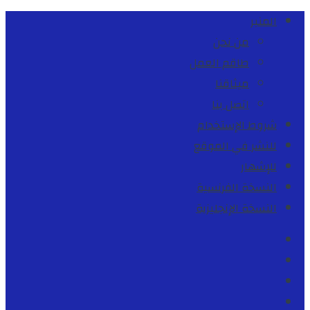
المنبر
من نحن
طاقم العمل
ميثاقنا
اتصل بنا
شروط الإستخدام
للنشر في الموقع
للإشهار
النسخة الفرنسية
النسخة الإنجليزية
Facebook
Youtube
Twitter
instagram