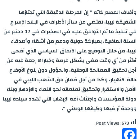
وأضاف المصدر ذاته " إن المرحلة الدقيقة التي تجتازها
الشقيقة ليبيا، تقتضي من سائر الأطراف في البلاد الإسراع
في تنفيذ ما تم التوافق عليه في الصخيرات في 17 دجنبر من
السنة الماضية، بمباركة دولية ودعم من أشقاء وأصدقاء
ليبيا، من خلال التوقيع على الاتفاق السياسي الذي أضحى
أكثر من أي وقت مضى يشكل فرصة وخيارا لا رجعة فيه من
أجل تحقيق المصالحة الوطنية، والحؤول دون بلوغ الأوضاع
حالة الانهيار، وكذا من أجل ضمان حق الشعب الليبي في
الأمن والاستقرار وتحقيق تطلعاته نحو النماء والازدهار وبناء
دولة المؤسسات واجتثاث آفة الإرهاب التي تهدد سيادة ليبيا
ووحدة أراضيها وكيانها الوطني ".
Post Views:
579