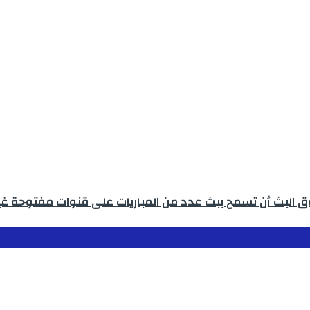
وق البث أن تسمح ببث عدد من المباريات على قنوات مفتوحة غي