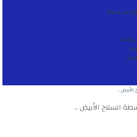
طب و صحة
د
الاخبار
كية
لكية
لأبيض ..
 السلاح الأبيض ..