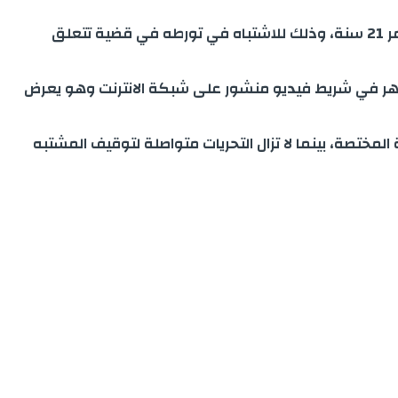
تمكنت فرقة الشرطة القضائية بمنطقة أمن البرنوصي بمدينة الدار البيضاء، زوال يوم الخميس، من توقيف شخص يبلغ من العمر 21 سنة، وذلك للاشتباه في تورطه في قضية تتعلق
 ظهر في شريط فيديو منشور على شبكة الانترنت وهو يعرض
المختصة، بينما لا تزال التحريات متواصلة لتوقيف المشتبه