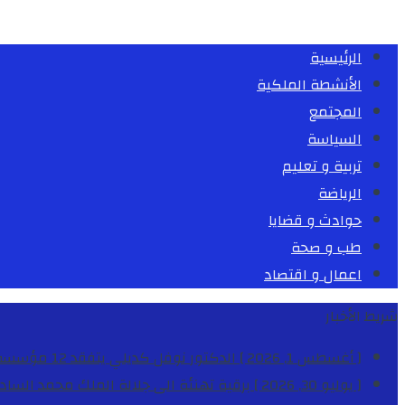
الرئيسية
الأنشطة الملكية
المجتمع
السياسة
تربية و تعليم
الرياضة
حوادث و قضايا
طب و صحة
اعمال و اقتصاد
شريط الأخبار
[ أغسطس 1, 2026 ]
الدكتور نوفل كديلي يتفقد 12 مؤسسة تعليمية للإشراف على مراقبة الداخليات والمطاعم المدرسية بجهة الدار البيضاء-سطات
[ يوليو 30, 2026 ]
برقية تهنئة الى جلالة الملك محمد السا