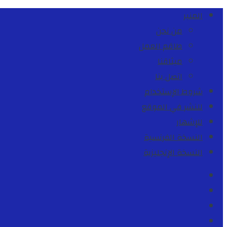
المنبر
من نحن
طاقم العمل
ميثاقنا
اتصل بنا
شروط الإستخدام
للنشر في الموقع
للإشهار
النسخة الفرنسية
النسخة الإنجليزية
Facebook
Youtube
Twitter
instagram