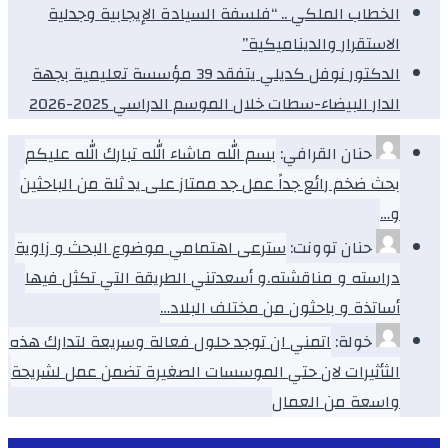
الخطاب الملكي .. “فلسفة السيادة الإيجابية وجدلية
الاستقرار والديناميكية”
الدكتور نوفل كديلي يتفقد 39 مؤسسة تعليمية بجهة
الدار البيضاء-سطات خلال الموسم الدراسي 2025-2026
حنان القرافي:
بسم الله ماشاء الله تبارك الله عليكم
بحث ضخم رائع جداً عمل جد ممتاز على يد ثلة من الباحثين
و…
حنان توونت:
سترعى اهتمامي موضوع البحث و زاوية
دراسته و مناقشته.و أسعدتني الطريقة التي تكثل فيها
أساتذة و باحثون من مختلف البلاد…
خولة:
اتمني ان توجد حلول فعالة وسريعة لتدارك هذه
الثأثيرات لان حتي الموسسات الصغيرة تضمن عمل لشريحة
واسعة من العمال