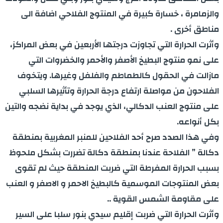
والزمامرة ، خسارة كبيرة في المنتوج الفلاحي اضافة الى
مناطق أخرى .
وأثرت الحرارة التي تجاوزت درجتها الأربعين في بعض المراكز،
على نمو منتوج البطيخ الأصفر والأحمر والخضروات التي
مازالت في الحقول كالطماطم والفلفل وغيرها. ويتخوف
الفلاحون من مواصلة ارتفاع درجة الحرارة وتأثيرها السلبي
على منتوج العنب الدكالي، الذي يوجد في بداية نضجه والتين
بكل أنواعه.
وفي هذا الصدد صرح أحد الفلاحين للمنبر المغربية بمنطقة
دكالة ” الفلاحة عندنا بمنطقة دكالة تضررت بشكل ملحوظ
بسبب الحرارة المفرطة التي ضربت المنطقة حيث لم تقوى
بعض المنتوجات الموسمية كالبطيخ الاحمر و الاصفر و العنب
على مقاومة الشمس القوية ..
وأثرت الحرارة التي ضربت إقليم سيدي بنور سلبا على السير