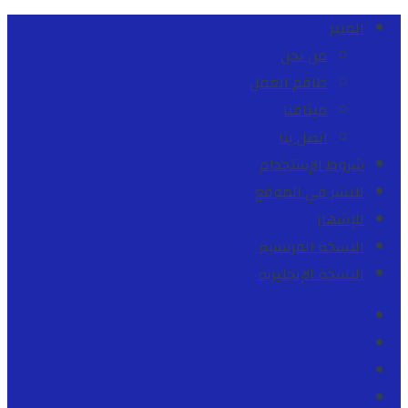
المنبر
من نحن
طاقم العمل
ميثاقنا
اتصل بنا
شروط الإستخدام
للنشر في الموقع
للإشهار
النسخة الفرنسية
النسخة الإنجليزية
Facebook
Youtube
Twitter
instagram