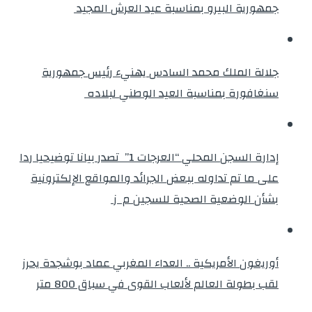
جمهورية البيرو بمناسبة عيد العرش المجيد
جلالة الملك محمد السادس يهنيء رئيس جمهورية
سنغافورة بمناسبة العيد الوطني لبلاده
إدارة السجن المحلي “العرجات 1” تصدر بيانا توضيحيا ردا
على ما تم تداوله ببعض الجرائد والمواقع الإلكترونية
بشأن الوضعية الصحية للسجين م ز
أوريغون الأمريكية .. العداء المغربي عماد بوشجدة يحرز
لقب بطولة العالم لألعاب القوى في سباق 800 متر