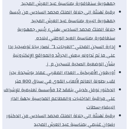
جمهورية سنغافورة بمناسبة عيد العرش المجيد
برقية تهنئة الى جلالة الملك محمد السادس من رئيسة
جمهورية البيرو بمناسبة عيد العرش المجيد
جلالة الملك محمد السادس يهنيء رئيس جمهورية
سنغافورة بمناسبة العيد الوطني لبلاده
إدارة السجن المحلي “العرجات 1” تصدر بيانا توضيحيا ردا
على ما تم تداوله ببعض الجرائد والمواقع الإلكترونية
بشأن الوضعية الصحية للسجين م ز
أوريغون الأمريكية .. العداء المغربي عماد بوشجدة يحرز
لقب بطولة العالم لألعاب القوى في سباق 800 متر
الدكتور نوفل كديلي يتفقد 12 مؤسسة تعليمية للإشراف
على مراقبة الداخليات والمطاعم المدرسية بجهة الدار
البيضاء-سطات
برقية تهنئة الى جلالة الملك محمد السادس من الدكتور
رضوان غنيمي بمناسبة عيد العرش المجيد