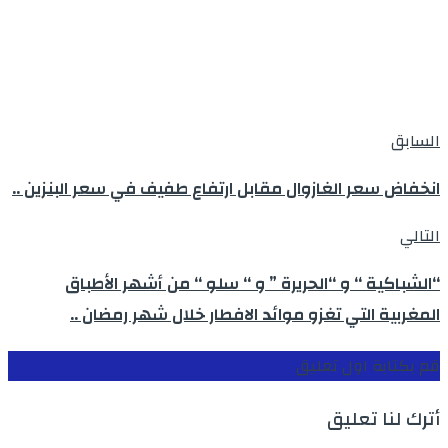
السابق
انخفاض سعر الغازوال مقابل ارتفاع طفيف في سعر البنزين ..
التالي
‘‘الشباكية ‘‘ و “الحريرة ” و ‘‘ سلو ‘‘ من أشهر الأطباق
المغربية التي تغزو موائد الافطار خلال شهر رمضان ..
قم بكتابة اول تعليق
أترك لنا تعليق