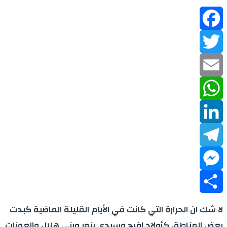
Facebook
Twitter
Email
WhatsApp
LinkedIn
Telegram
Messenger
Share
لا شك ان الحرارة التي كانت في الأيام القليلة الماضية كبدت
بعض المناطق كأولاد افرج وسيدي بنور وبني هلال والعونات