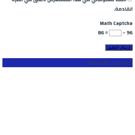
القادمة.
Math Captcha
= 86
96 −
تابعنا على الفايسبوك