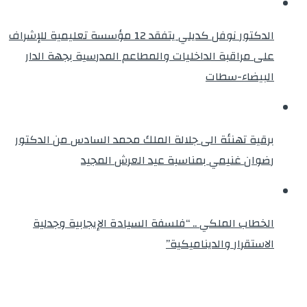
الدكتور نوفل كديلي يتفقد 12 مؤسسة تعليمية للإشراف
على مراقبة الداخليات والمطاعم المدرسية بجهة الدار
البيضاء-سطات
برقية تهنئة الى جلالة الملك محمد السادس من الدكتور
رضوان غنيمي بمناسبة عيد العرش المجيد
الخطاب الملكي .. “فلسفة السيادة الإيجابية وجدلية
الاستقرار والديناميكية”