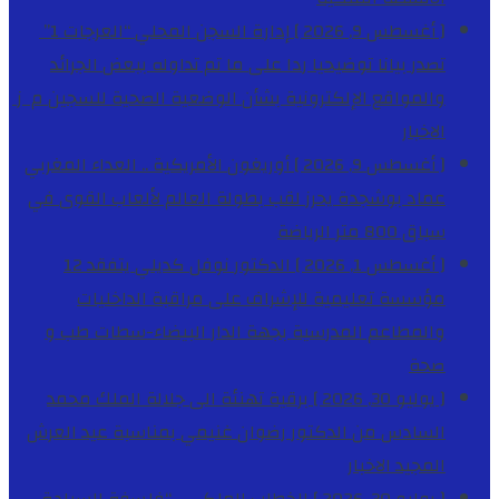
[ أغسطس 9, 2026 ]
إدارة السجن المحلي “العرجات 1”
تصدر بيانا توضيحيا ردا على ما تم تداوله ببعض الجرائد
والمواقع الإلكترونية بشأن الوضعية الصحية للسجين م ز
الاخبار
[ أغسطس 9, 2026 ]
أوريغون الأمريكية .. العداء المغربي
عماد بوشجدة يحرز لقب بطولة العالم لألعاب القوى في
سباق 800 متر
الرياضة
[ أغسطس 1, 2026 ]
الدكتور نوفل كديلي يتفقد 12
مؤسسة تعليمية للإشراف على مراقبة الداخليات
والمطاعم المدرسية بجهة الدار البيضاء-سطات
طب و
صحة
[ يوليو 30, 2026 ]
برقية تهنئة الى جلالة الملك محمد
السادس من الدكتور رضوان غنيمي بمناسبة عيد العرش
المجيد
الاخبار