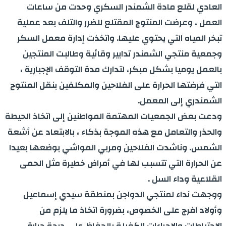
العادي لقلع مادة الشمندر السكري وحدت من ساعات
العمل ، وعرضت المنتوج المقتلع للضرر والتلف بعد عملية
تبخر المياه التي يحتوي عليها. واتخذت إدارة معمل السكر
وجمعية منتجي الشمندر تدابير وقائية وطالبت المنتجين
بالعمل يوميا بشكل مبكر، لتدارك مدة التوقف الإجبارية ،
التي فرضتها الحرارة على الفلاحين والمكلفين بنقل المنتوج
الشمندري إلى المعمل.
ودعت بعض الجمعيات المهتمة المواطنين إلى اتخاذ الحيطة
والحذر والتعامل مع هذه الموجة بذكاء ، بالابتعاد عن أشعة
الشمس. وناشدت الفلاحين ومربي المواشي بوضعها بعيدا
عن الحرارة التي تتسبب لها في أمراض خطيرة مثل الحمى
القلاعية وداء السل .
ووجهت نداء لمنتجي الدواجن بمنطقة سيدي إسماعيل
وأولاد افرج على الخصوص، بضرورة اتخاذ ما يلزم من
الاحتياطات والإجراءات الكفيلة بالحفاظ على درجة حرارة