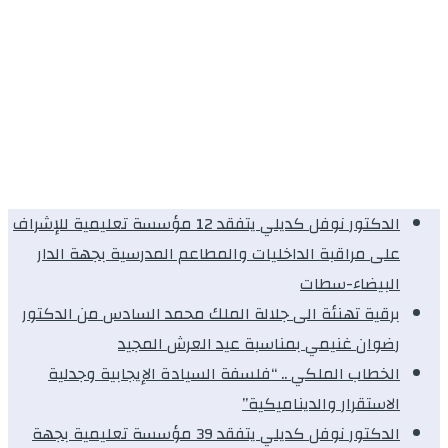
الدكتور نوفل كديلي يتفقد 12 مؤسسة تعليمية للإشراف
على مراقبة الداخليات والمطاعم المدرسية بجهة الدار
البيضاء-سطات
برقية تهنئة الى جلالة الملك محمد السادس من الدكتور
رضوان غنيمي بمناسبة عيد العرش المجيد
الخطاب الملكي .. “فلسفة السيادة الإيجابية وجدلية
الاستقرار والديناميكية”
الدكتور نوفل كديلي يتفقد 39 مؤسسة تعليمية بجهة