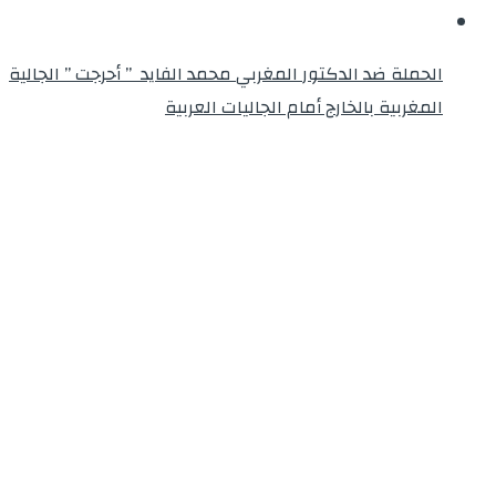
الحملة ضد الدكتور المغربي محمد الفايد ” أحرجت ” الجالية
المغربية بالخارج أمام الجاليات العربية