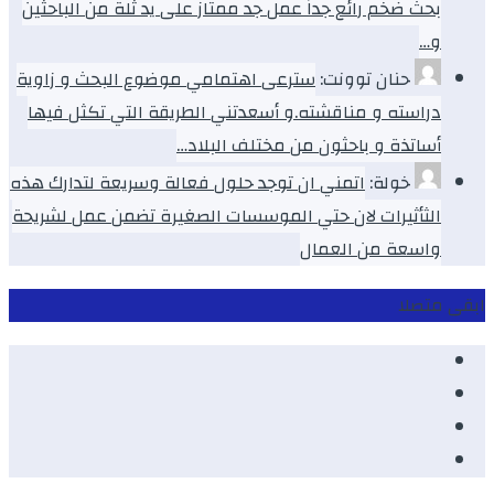
بحث ضخم رائع جداً عمل جد ممتاز على يد ثلة من الباحثين
و…
حنان توونت:
سترعى اهتمامي موضوع البحث و زاوية
دراسته و مناقشته.و أسعدتني الطريقة التي تكثل فيها
أساتذة و باحثون من مختلف البلاد…
خولة:
اتمني ان توجد حلول فعالة وسريعة لتدارك هذه
الثأثيرات لان حتي الموسسات الصغيرة تضمن عمل لشريحة
واسعة من العمال
ابقى متصلا
Facebook
Youtube
Twitter
instagram