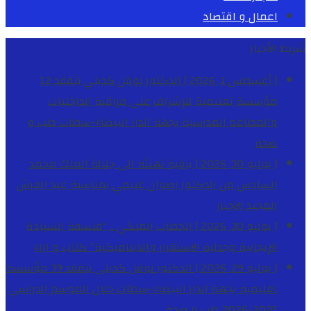
اعمال و اقتصاد
شريط الأخبار
[ أغسطس 1, 2026 ]
الدكتور نوفل كديلي يتفقد 12
مؤسسة تعليمية للإشراف على مراقبة الداخليات
والمطاعم المدرسية بجهة الدار البيضاء-سطات
طب و
صحة
[ يوليو 30, 2026 ]
برقية تهنئة الى جلالة الملك محمد
السادس من الدكتور رضوان غنيمي بمناسبة عيد العرش
المجيد
الاخبار
[ يوليو 30, 2026 ]
الخطاب الملكي .. “فلسفة السيادة
الإيجابية وجدلية الاستقرار والديناميكية”
كتاب و اراء
[ يوليو 29, 2026 ]
الدكتور نوفل كديلي يتفقد 39 مؤسسة
تعليمية بجهة الدار البيضاء-سطات خلال الموسم الدراسي
2025-2026
طب و صحة