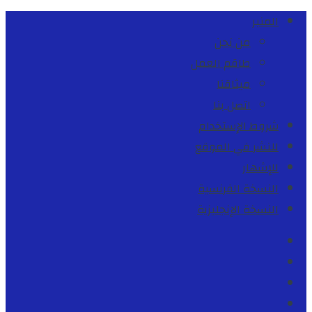
المنبر
من نحن
طاقم العمل
ميثاقنا
اتصل بنا
شروط الإستخدام
للنشر في الموقع
للإشهار
النسخة الفرنسية
النسخة الإنجليزية
Facebook
Youtube
Twitter
instagram