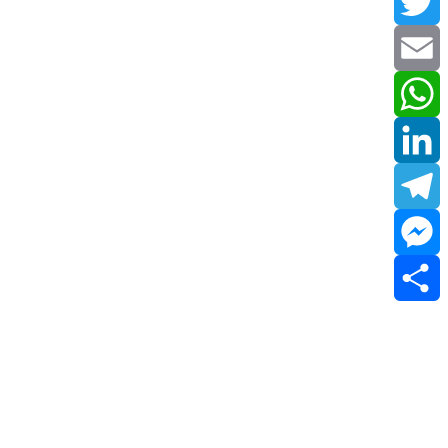
Facebook
Twitter
Email
WhatsApp
LinkedIn
Telegram
Messenger
Share