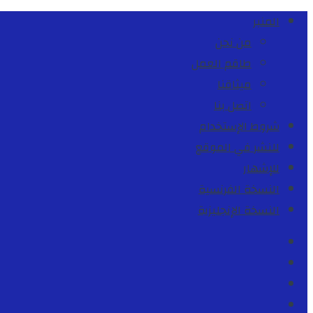
المنبر
من نحن
طاقم العمل
ميثاقنا
اتصل بنا
شروط الإستخدام
للنشر في الموقع
للإشهار
النسخة الفرنسية
النسخة الإنجليزية
Facebook
Youtube
Twitter
instagram