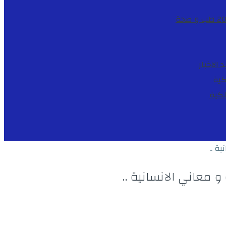
طب و صحة
د
الاخبار
كية
لكية
ة ..
معاني الانسانية ..