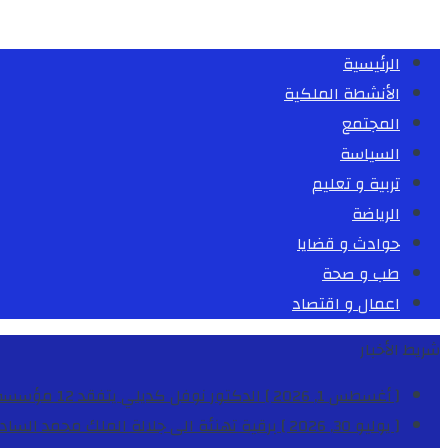
الرئيسية
الأنشطة الملكية
المجتمع
السياسة
تربية و تعليم
الرياضة
حوادث و قضايا
طب و صحة
اعمال و اقتصاد
شريط الأخبار
[ أغسطس 1, 2026 ]
الدكتور نوفل كديلي يتفقد 12 مؤسسة تعليمية للإشراف على مراقبة الداخليات والمطاعم المدرسية بجهة الدار البيضاء-سطات
[ يوليو 30, 2026 ]
برقية تهنئة الى جلالة الملك محمد السا