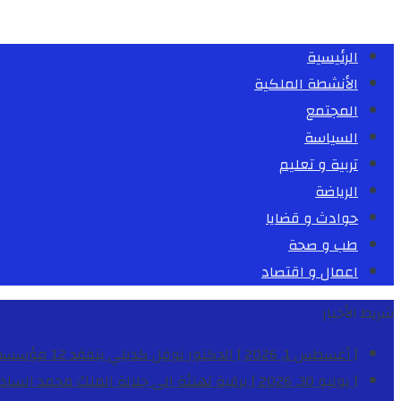
الرئيسية
الأنشطة الملكية
المجتمع
السياسة
تربية و تعليم
الرياضة
حوادث و قضايا
طب و صحة
اعمال و اقتصاد
شريط الأخبار
[ أغسطس 1, 2026 ]
الدكتور نوفل كديلي يتفقد 12 مؤسسة تعليمية للإشراف على مراقبة الداخليات والمطاعم المدرسية بجهة الدار البيضاء-سطات
[ يوليو 30, 2026 ]
برقية تهنئة الى جلالة الملك محمد السا