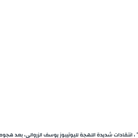
نتقادات شديدة اللهجة لليوتيبوز يوسف الزروالي، بعد هجومه