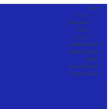
المنبر
من نحن
طاقم العمل
ميثاقنا
اتصل بنا
شروط الإستخدام
للنشر في الموقع
للإشهار
النسخة الفرنسية
النسخة الإنجليزية
Facebook
Youtube
Twitter
instagram