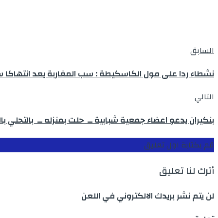
السابق
نشطاء ردا على مول الكاسكيطة : سب المغاربة يعد انتهاكا سا
التالي
بنكيران يدعو اعضاء جمعية شبابية ــ حلت بمنزله ــ بالتحلي با
قم بكتابة اول تعليق
أترك لنا تعليق
لن يتم نشر بريدك الالكتروني في اللعن