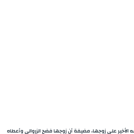
 الأخير على زوجها، مضيفة أن زوجها فضح الزروالي وأعطاه