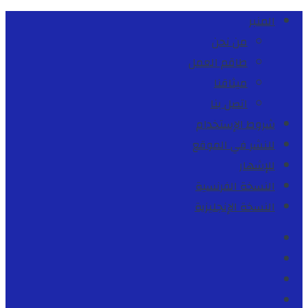
المنبر
من نحن
طاقم العمل
ميثاقنا
اتصل بنا
شروط الإستخدام
للنشر في الموقع
للإشهار
النسخة الفرنسية
النسخة الإنجليزية
Facebook
Youtube
Twitter
instagram