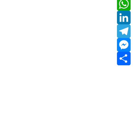
Email
WhatsApp
LinkedIn
Telegram
Messenger
Share