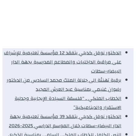
الدكتور نوفل كديلي يتفقد 12 مؤسسة تعليمية للإشراف
على مراقبة الداخليات والمطاعم المدرسية بجهة الدار
البيضاء-سطات
برقية تهنئة الى جلالة الملك محمد السادس من الدكتور
رضوان غنيمي بمناسبة عيد العرش المجيد
الخطاب الملكي .. “فلسفة السيادة الإيجابية وجدلية
الاستقرار والديناميكية”
الدكتور نوفل كديلي يتفقد 39 مؤسسة تعليمية بجهة
الدار البيضاء-سطات خلال الموسم الدراسي 2025-2026
النص الكامل للخطاب الملكي السامي بمناسبة الذكرى