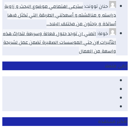
حنان توونت:
سترعى اهتمامي موضوع البحث و زاوية
دراسته و مناقشته.و أسعدتني الطريقة التي تكثل فيها
أساتذة و باحثون من مختلف البلاد…
خولة:
اتمني ان توجد حلول فعالة وسريعة لتدارك هذه
الثأثيرات لان حتي الموسسات الصغيرة تضمن عمل لشريحة
واسعة من العمال
ابقى متصلا
Facebook
Youtube
Twitter
instagram
الأكثر مشاهدة