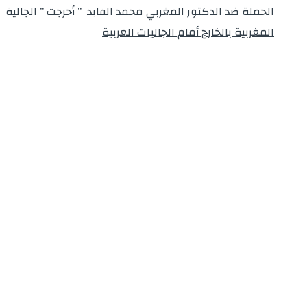
الحملة ضد الدكتور المغربي محمد الفايد ” أحرجت ” الجالية
المغربية بالخارج أمام الجاليات العربية