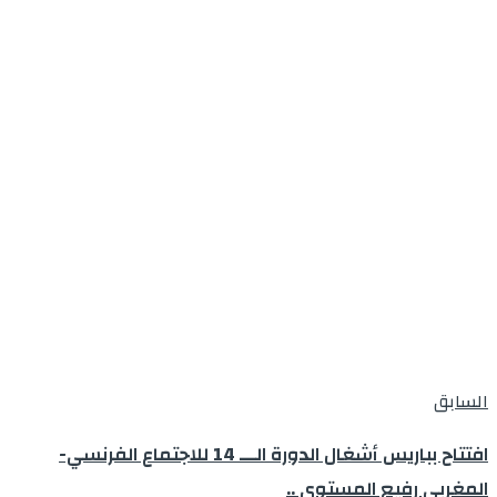
السابق
افتتاح بباريس أشغال الدورة الـــ 14 للاجتماع الفرنسي-
المغربي رفيع المستوى ..