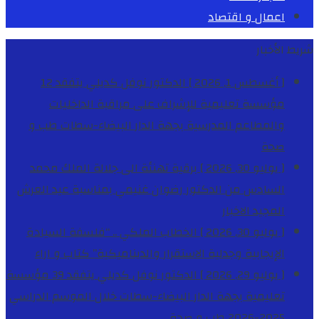
اعمال و اقتصاد
شريط الأخبار
[ أغسطس 1, 2026 ]
الدكتور نوفل كديلي يتفقد 12
مؤسسة تعليمية للإشراف على مراقبة الداخليات
والمطاعم المدرسية بجهة الدار البيضاء-سطات
طب و
صحة
[ يوليو 30, 2026 ]
برقية تهنئة الى جلالة الملك محمد
السادس من الدكتور رضوان غنيمي بمناسبة عيد العرش
المجيد
الاخبار
[ يوليو 30, 2026 ]
الخطاب الملكي .. “فلسفة السيادة
الإيجابية وجدلية الاستقرار والديناميكية”
كتاب و اراء
[ يوليو 29, 2026 ]
الدكتور نوفل كديلي يتفقد 39 مؤسسة
تعليمية بجهة الدار البيضاء-سطات خلال الموسم الدراسي
2025-2026
طب و صحة