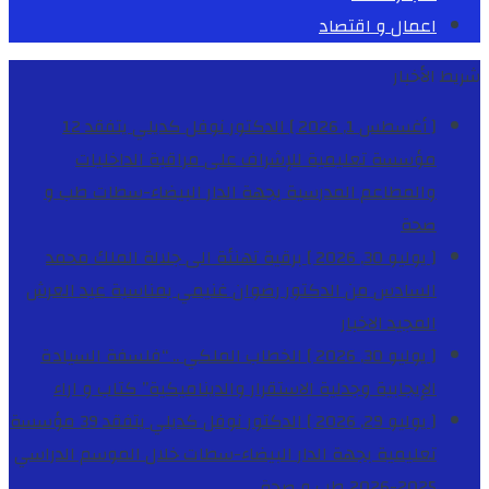
اعمال و اقتصاد
شريط الأخبار
[ أغسطس 1, 2026 ]
الدكتور نوفل كديلي يتفقد 12
مؤسسة تعليمية للإشراف على مراقبة الداخليات
والمطاعم المدرسية بجهة الدار البيضاء-سطات
طب و
صحة
[ يوليو 30, 2026 ]
برقية تهنئة الى جلالة الملك محمد
السادس من الدكتور رضوان غنيمي بمناسبة عيد العرش
المجيد
الاخبار
[ يوليو 30, 2026 ]
الخطاب الملكي .. “فلسفة السيادة
الإيجابية وجدلية الاستقرار والديناميكية”
كتاب و اراء
[ يوليو 29, 2026 ]
الدكتور نوفل كديلي يتفقد 39 مؤسسة
تعليمية بجهة الدار البيضاء-سطات خلال الموسم الدراسي
2025-2026
طب و صحة