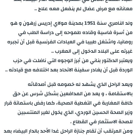
معاناته مع مرض عضال لم ينفعل معه علاج ..
ولد الناصري سنة 1951 بمدينة مولاي إدريس زرهون و هو
من أسرة فاسية وقاده طموحه إلى دراسة الطب في
رومانيا، واشتغل طبيبا في العيادات الفرنسية قبل أن تجبره
غيرته على البلاد الدخول إلى المغرب ..
ويعتبر الدكتور بناني من أبرز الوجوه التي ناضلت في حزب
الوردة قبل أن يغادر سفينة الاتحاد بعد اختلافه مع قيادته ..
ويعد الراحل الذي يشهد له خصومه قبل أصدقائه
بالاستقامة ، و يعد من المدافعين بشكل شرس عن حق
كافة المغاربة في التغطية الصحية، كما رفض باستماتة قرار
وزير الصحة الحسين الوردي، الذي يخول لغير المنتسبين
للصحة الاستثمار في القطاع
.
ومن المرتقب أن تقام جنازة الراحل غدا الأحد بالدار البيضاء بعد