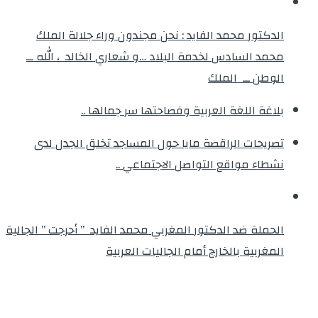
الدكتور محمد الفايد : نحن مجندون وراء جلالة الملك
محمد السادس لخدمة البلاد …و شعاري الخالد ، الله ــ
الوطن ــ الملك
بلاغة اللغة العربية وفصاحتها سر جمالها ..
تصريحات الراقصة مايا حول المساجد تخلق الجدل لدى
نشطاء مواقع التواصل الاجتماعي ..
الحملة ضد الدكتور المغربي محمد الفايد ” أحرجت ” الجالية
المغربية بالخارج أمام الجاليات العربية