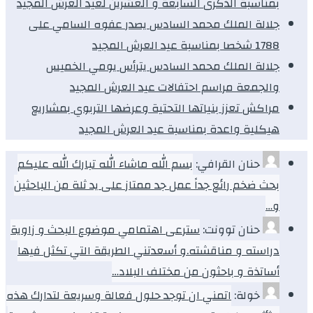
بمناسبة الذكرى السابعة و العشرين لعيد العرش المجيد
جلالة الملك محمد السادس يصدر عفوه السامي على
1788 شخصا بمناسبة عيد العرش المجيد
جلالة الملك محمد السادس يترأس يومي الخميس
والجمعة مراسم احتفالات عيد العرش المجيد
مراكش تعزز بنياتها التحتية وعرضها التربوي بمشاريع
هيكلية واعدة بمناسبة عيد العرش المجيد
حنان القرافي:
بسم الله ماشاء الله تبارك الله عليكم
بحث ضخم رائع جداً عمل جد ممتاز على يد ثلة من الباحثين
و…
حنان توونت:
سترعى اهتمامي موضوع البحث و زاوية
دراسته و مناقشته.و أسعدتني الطريقة التي تكثل فيها
أساتذة و باحثون من مختلف البلاد…
خولة:
اتمني ان توجد حلول فعالة وسريعة لتدارك هذه