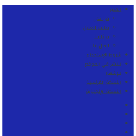
المنبر
من نحن
طاقم العمل
ميثاقنا
اتصل بنا
شروط الإستخدام
للنشر في الموقع
للإشهار
النسخة الفرنسية
النسخة الإنجليزية
Facebook
Youtube
Twitter
instagram