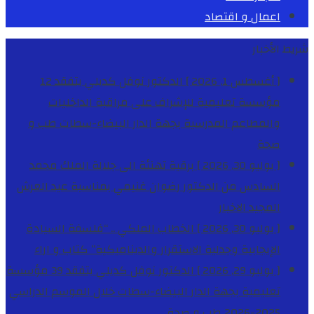
اعمال و اقتصاد
شريط الأخبار
[ أغسطس 1, 2026 ]
الدكتور نوفل كديلي يتفقد 12
مؤسسة تعليمية للإشراف على مراقبة الداخليات
والمطاعم المدرسية بجهة الدار البيضاء-سطات
طب و
صحة
[ يوليو 30, 2026 ]
برقية تهنئة الى جلالة الملك محمد
السادس من الدكتور رضوان غنيمي بمناسبة عيد العرش
المجيد
الاخبار
[ يوليو 30, 2026 ]
الخطاب الملكي .. “فلسفة السيادة
الإيجابية وجدلية الاستقرار والديناميكية”
كتاب و اراء
[ يوليو 29, 2026 ]
الدكتور نوفل كديلي يتفقد 39 مؤسسة
تعليمية بجهة الدار البيضاء-سطات خلال الموسم الدراسي
2025-2026
طب و صحة