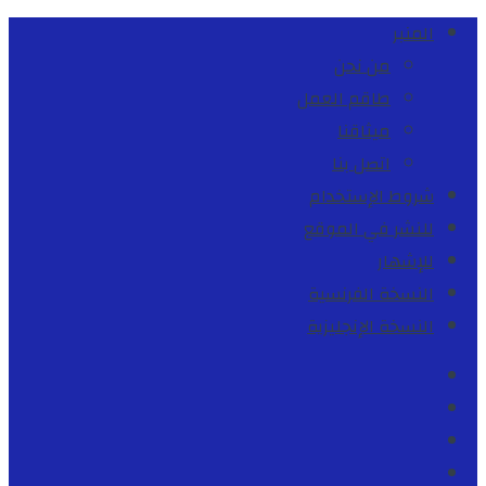
المنبر
من نحن
طاقم العمل
ميثاقنا
اتصل بنا
شروط الإستخدام
للنشر في الموقع
للإشهار
النسخة الفرنسية
النسخة الإنجليزية
Facebook
Youtube
Twitter
instagram