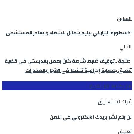
السابق
الاسطورة البرازيلي بيليه يتماثل للشفاء و يغادر المستشفى
التالي
طنجة ..توقيف ضابط شرطة كان يعمل بالديستي في قضية
تتعلق بعصابة إجرامية تنشط في الاتجار بالمخدرات
قم بكتابة اول تعليق
أترك لنا تعليق
لن يتم نشر بريدك الالكتروني في اللعن
تعليق