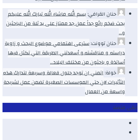
حنان القرافي:
بسم الله ماشاء الله تبارك الله عليكم
بحث ضخم رائع جداً عمل جد ممتاز على يد ثلة من الباحثين
و…
حنان توونت:
سترعى اهتمامي موضوع البحث و زاوية
دراسته و مناقشته.و أسعدتني الطريقة التي تكثل فيها
أساتذة و باحثون من مختلف البلاد…
خولة:
اتمني ان توجد حلول فعالة وسريعة لتدارك هذه
الثأثيرات لان حتي الموسسات الصغيرة تضمن عمل لشريحة
واسعة من العمال
ابقى متصلا
Facebook
Youtube