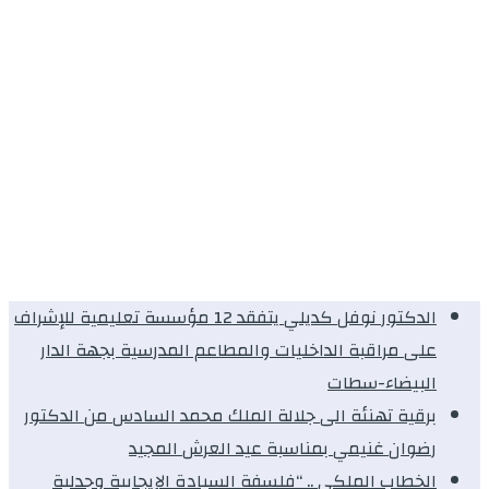
الدكتور نوفل كديلي يتفقد 12 مؤسسة تعليمية للإشراف
على مراقبة الداخليات والمطاعم المدرسية بجهة الدار
البيضاء-سطات
برقية تهنئة الى جلالة الملك محمد السادس من الدكتور
رضوان غنيمي بمناسبة عيد العرش المجيد
الخطاب الملكي .. “فلسفة السيادة الإيجابية وجدلية