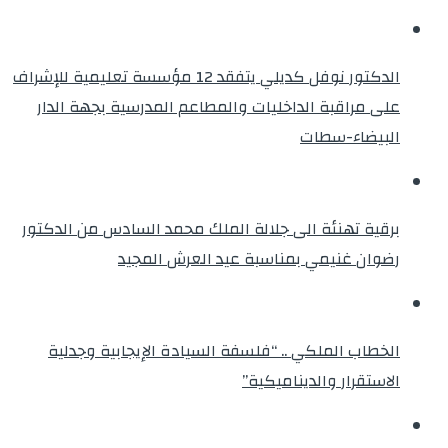
الدكتور نوفل كديلي يتفقد 12 مؤسسة تعليمية للإشراف
على مراقبة الداخليات والمطاعم المدرسية بجهة الدار
البيضاء-سطات
برقية تهنئة الى جلالة الملك محمد السادس من الدكتور
رضوان غنيمي بمناسبة عيد العرش المجيد
الخطاب الملكي .. “فلسفة السيادة الإيجابية وجدلية
الاستقرار والديناميكية”