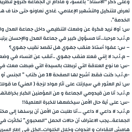
وعلى ذكر “الاستاذ” باعسو، و مادام أن الجماعة كتروج لنظرية
تعرض للتنكيل والتشهير الإعلامي، غادي نعاونو حتى حنا ف ه
الخدمة”.
س: أولا نريد فكرة عن وضعك التنظيمي داخل جماعة العدل وا
م.أ.ب: مرحبا…أنا مسؤول كبير في جماعة العدل والإحسان برت
– س: عفوا أستاذ منقب جهوي هل تقصد نقيب جهوي؟
– م.أ.ب: لا إنني فعلا منقب جهوي ..أنقب عن النساء في و
-س: ما نوع العلاقة التي تربطك بالسيدة التي ضبطت معك في
-م.أ.ب: كنت فقط أشرح لها الصفحة 18 من كتاب ” الجنس أو الطوفان” يعني إما تمارس معيا الجنس أو تبقى تطوف ف مكناس تقلب على خدمة.
س: تم العثور في سيارتك على آثار مواد لزجة ( المني) ما قولك
م.أ.ب: أنا من قيدومي الجماعة و من المؤمنين الكبار بخرافاتها
-س: على أية حال الأمن سيخضعها للخبرة العلمية!!
م.أ.ب: لا داعي لا داعي …أنا طلبت من الأمن أن يرسلها إلى مخ
الجماعة…يجب الاعتراف أن حالات الحمل “الصحبوي” تكاثرت في صف
هامش اللقاءات و الندوات وخلال الخلوات..الكل في إطار السرية 