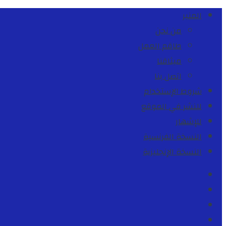
المنبر
من نحن
طاقم العمل
ميثاقنا
اتصل بنا
شروط الإستخدام
للنشر في الموقع
للإشهار
النسخة الفرنسية
النسخة الإنجليزية
Facebook
Youtube
Twitter
instagram