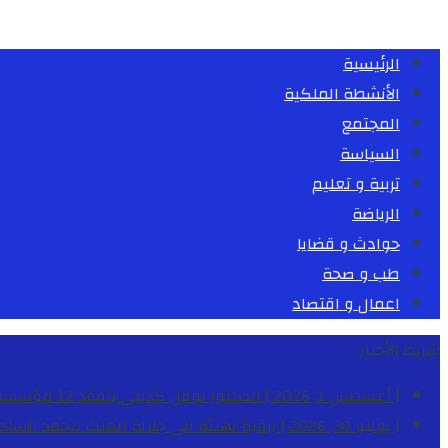
الرئيسية
الأنشطة الملكية
المجتمع
السياسة
تربية و تعليم
الرياضة
حوادث و قضايا
طب و صحة
اعمال و اقتصاد
شريط الأخبار
[ أغسطس 1, 2026 ]
الدكتور نوفل كديلي يتفقد 12 مؤسسة تعليمية للإشراف على مراقبة الداخليات والمطاعم المدرسية بجهة الدار البيضاء-سطات
[ يوليو 30, 2026 ]
برقية تهنئة الى جلالة الملك محمد السا