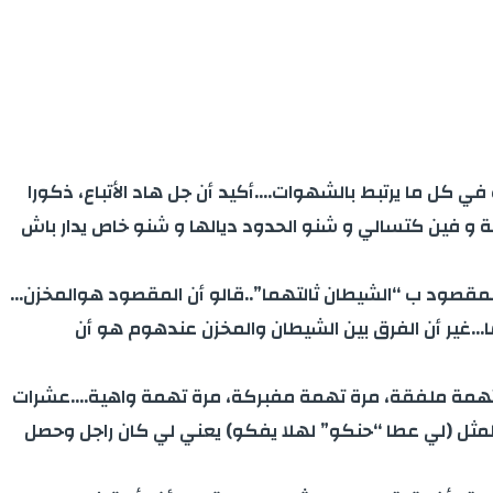
ي كل ما يرتبط بالشهوات….أكيد أن جل هاد الأتباع، ذكورا
ة و فين كتسالي و شنو الحدود ديالها و شنو خاص يدار باش
مقصود ب “الشيطان ثالتهما”..قالو أن المقصود هوالمخزن…
ا…غير أن الفرق بين الشيطان والمخزن عندهوم هو أن
ولو تهمة ملفقة، مرة تهمة مفبركة، مرة تهمة واهية….عشرات
المثل (لي عطا “حنكو” لهلا يفكو) يعني لي كان راجل وحصل