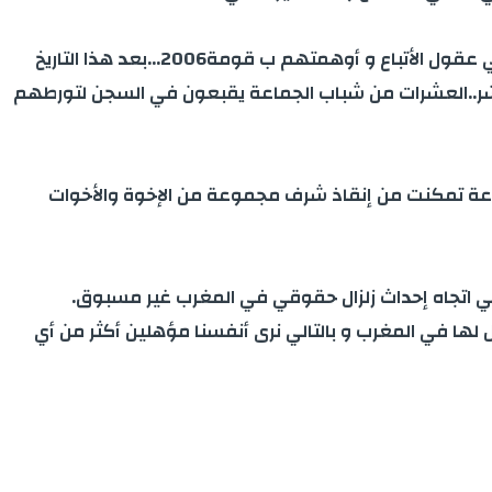
م.أ.ب: إنني استغرب من هذا الكلام ..بالله عليكم نحن جماعة نتاجر في الدين ف أحرى بالبشر! الجماعة تتاجر منذ أربعين سنة في عقول الأتباع و أوهمتهم ب قومة2006…بعد هذا التاريخ
لبشر..العشرات من شباب الجماعة يقبعون في السجن لتورطهم
جماعة تمكنت من إنقاذ شرف مجموعة من الإخوة والأخوات
ي اتجاه إحداث زلزال حقوقي في المغرب غير مسبوق.
 لها في المغرب و بالتالي نرى أنفسنا مؤهلين أكثر من أي