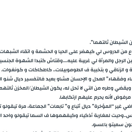
 الشيطان ثالتهما”.
ع من الدروس لي كيهضر على الحيا و الحشمة و اتقاء الشبهات ف
ن الرجل والمرأة لي غريبة عليه….وقتاش كتبدا الشهوة الجنسي
و الزناقي و بتخبية ف الطوموبيلات.. كاطكاكات و كونغوات.
وفقهاء” العدل و الإحسان مشاو بعيد فالتفسير ديال شنو ال
ويقضي وطره من التي لا تحل له، يكون الشيطان/المخزن ثالتهم
رفوض لأنه يحرم عليهم ارتكابها.
اضي غير “المؤخرة” ديال أتباع و” تابعات” الجماعة، مرة تيق
 باس..وحيت لمغاربة أذكياء وكيفهموها ف السما تيقولو واحد 
كون سميتو باعسو.