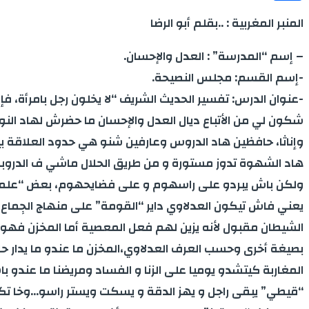
Share
المنبر المغربية : ..بقلم أبو الرضا
– إسم “المدرسة” : العدل والإحسان.
-إسم القسم: مجلس النصيحة.
-عنوان الدرس: تفسير الحديث الشريف “لا يخلون رجل بامرأة، فإن
شكون لي من الأتباع ديال العدل والإحسان ما حضرش لهاد النو
وإناثا، حافظين هاد الدروس وعارفين شنو هي حدود العلاقة بي
هاد الشهوة تدوز مستورة و من طريق الحلال ماشي ف الدروبة 
ولكن باش يبردو على راسهوم و على فضايحهوم، بعض “علماء 
يعني فاش تيكون العدلاوي داير “القومة” على منهاج الجِماع 
الشيطان مقبول لأنه يزين لهم فعل المعصية أما المخزن فهو م
بصيغة أخرى وحسب العرف العدلاوي،المخزن ما عندو ما يدار ح
المغاربة كيتشدو يوميا على الزنا و الفساد ومريضنا ما عندو
“قيطي” يبقى راجل و يهز الدقة و يسكت ويستر راسو…وخا ت