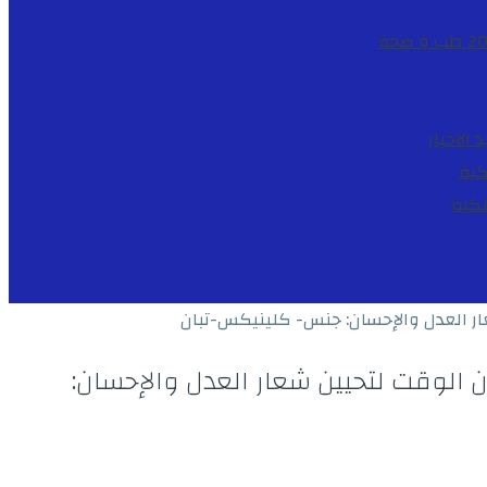
طب و صحة
د
الاخبار
كية
لكية
ار العدل والإحسان: جنس- كلينيكس-تبان
 الوقت لتحيين شعار العدل والإحسان: