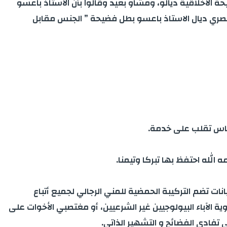
 الأخلاقية ديالو، ومشاو بعيد وقالوا بأن الأستاذ باعسو
حصري ديال الاستاذ باعسو بطل فضيحة ” الجنس مقابل
 الله احتفظ بها تبركا وتيمنا.
نات تضم التركيبة الحمضية للمني الرجالي لجميع أتباع
ة الآباء البيولوجيين غير الشرعيين، أو مغتصبي الأخوات على
 تفادي الفضائح و التشهير الذاتي.