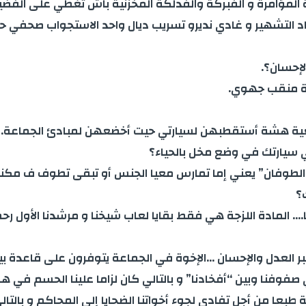
 المؤامرة و الفبركة والفدلكة المخزنية باش تغطي على الفضيحة
اد التشهير و غادي نديرو تسريب ديال واحد الاستجواب صحفي 
لإحسان؟.
بة منقب جهوي.
ضعية هشة أستقطبهن لسيارتي حيت أخضعهن لمبادئ الجماعة.
 سيارتك في وضع مخل بالحياء؟
؟
…. المادة اللزجة هي فقط بقايا لعاب شيخنا و مرشدنا الأول رحمه
تبر العدل والإحسان …الإخوة في الجماعة يتوفرون على قاعدة بيا
وفنا وبين “أفخادنا” و بالتالي كان لزاما علينا الحسم في هوي
طبعا من أجل تفادي لجوء أخواتنا الضحايا إلى المحاكم و بالتالي