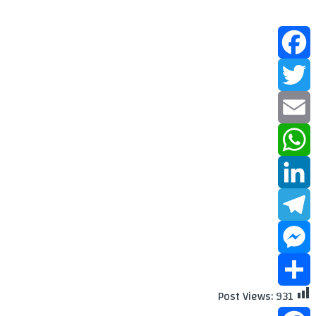
Facebook
Twitter
Email
WhatsApp
LinkedIn
Telegram
Messenger
Post Views:
931
Share