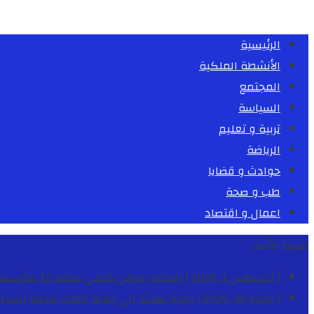
الرئيسية
الأنشطة الملكية
المجتمع
السياسة
تربية و تعليم
الرياضة
حوادث و قضايا
طب و صحة
اعمال و اقتصاد
شريط الأخبار
[ أغسطس 1, 2026 ]
الدكتور نوفل كديلي يتفقد 12 مؤسسة تعليمية للإشراف على مراقبة الداخليات والمطاعم المدرسية بجهة الدار البيضاء-سطات
[ يوليو 30, 2026 ]
برقية تهنئة الى جلالة الملك محمد السا