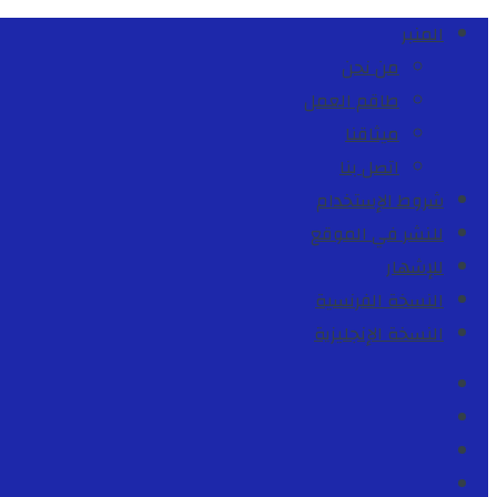
المنبر
من نحن
طاقم العمل
ميثاقنا
اتصل بنا
شروط الإستخدام
للنشر في الموقع
للإشهار
النسخة الفرنسية
النسخة الإنجليزية
Facebook
Youtube
Twitter
instagram